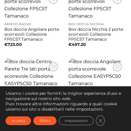
ARREDO BAGNO
BOX DOCCIA NICCHIA
Box doccia Angolare porte
Box doccia Nicchia 2 porte
scorrevoli Collezione
scorrevoli Collezione
FPSC57 Tamanaco
FPSC57 Tamanaco
€
723.00
€
497.20
ARREDO BAGNO
ARREDO BAGNO
Usiamo i cookie per fornirti la miglior esperienza d'uso e
Box doccia Centro Parete
Box doccia Angolare porta
navigazione sul nostro sito web.
Tre lati porta scorrevole
scorrevole Collezione
Puoi trovare altre informazioni riguardo a quali cookie
Collezione EASYPSC50
EASYPSC50 Tamanaco
usiamo sul sito o disabilitarli nelle impostazioni.
Tamanaco
€
631.00
€
901.00
CLOSE GDPR
Accetta
Rifiuta
Impostazioni