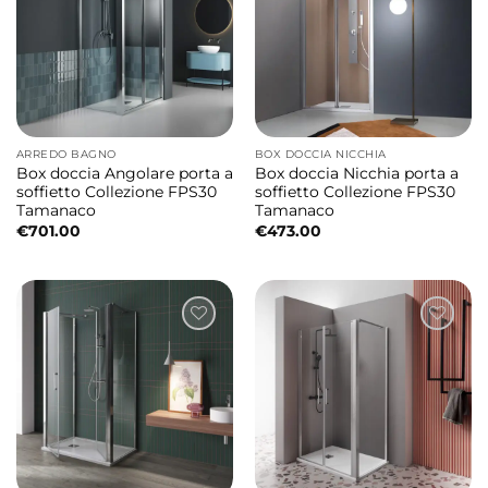
ARREDO BAGNO
BOX DOCCIA NICCHIA
Box doccia Angolare porta a
Box doccia Nicchia porta a
soffietto Collezione FPS30
soffietto Collezione FPS30
Tamanaco
Tamanaco
€
701.00
€
473.00