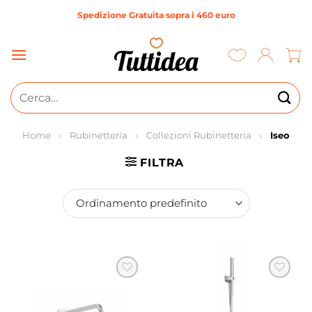
Salta
Spedizione Gratuita sopra i 460 euro
ai
contenuti
Cerca:
Home
Rubinetteria
Collezioni Rubinetteria
Iseo
FILTRA