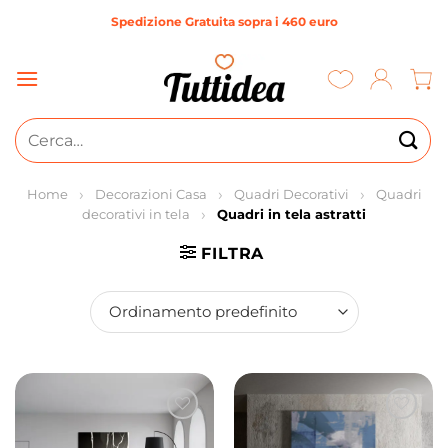
Salta
Spedizione Gratuita sopra i 460 euro
ai
contenuti
Cerca:
Home
Decorazioni Casa
Quadri Decorativi
Quadri
decorativi in tela
Quadri in tela astratti
FILTRA