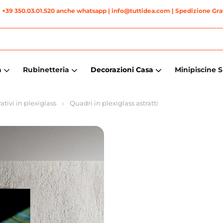
|
+39 350.03.01.520 anche whatsapp
| info@tuttidea.com | Spedizione Grat
a
Rubinetteria
Decorazioni Casa
Minipiscine 
tivi in plexiglass
Quadri in plexiglass astratti