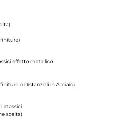
elta)
finiture)
sici effetto metallico
niture o Distanziali in Acciaio)
i atossici
e scelta)