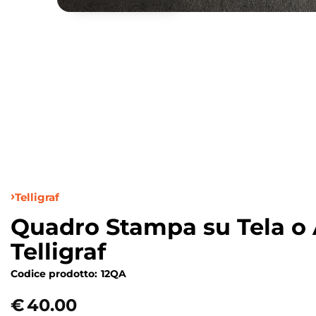
Telligraf
Quadro Stampa su Tela o A
Telligraf
Codice prodotto:
12QA
€
40.00