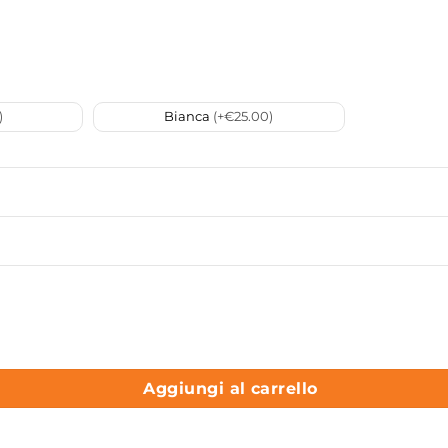
)
Bianca
(+€25.00)
tice di Luce Telligraf quantità
Aggiungi al carrello