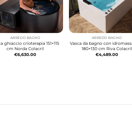
ARREDO BAGNO
ARREDO BAGNO
a ghiaccio crioterapia 151×115
Vasca da bagno con idromas
cm Norda Colacril
180×130 cm Riva Colacril
€
6,630.00
€
4,489.00