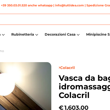
|
+39 350.03.01.520 anche whatsapp
| info@tuttidea.com | Spedizione Grat
a
Rubinetteria
Decorazioni Casa
Minipiscine 
gno
Colacril
Vasca da ba
idromassagg
Colacril
€
1,603.00