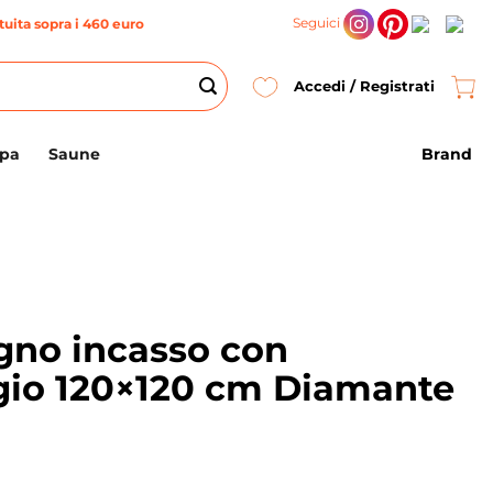
Seguici
uita sopra i 460 euro
Accedi / Registrati
Brand
Spa
Saune
gno incasso con
io 120×120 cm Diamante