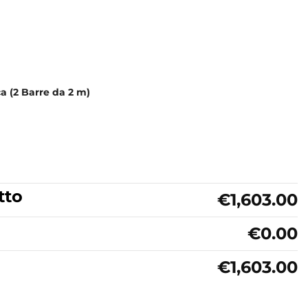
ca (2 Barre da 2 m)
tto
€1,603.00
€0.00
€1,603.00
 idromassaggio 120×120 cm Diamante Colacril quantità