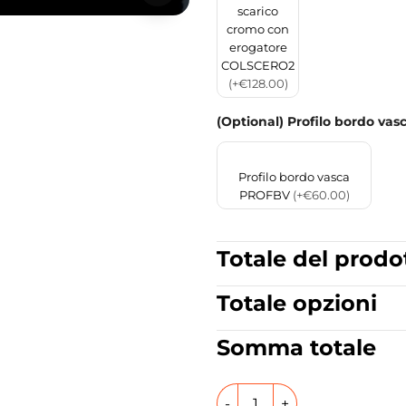
scarico
cromo con
erogatore
COLSCERO2
(+€128.00)
(Optional) Profilo bordo vas
Profilo bordo vasca
PROFBV
(+€60.00)
Totale del prodo
Totale opzioni
Somma totale
Vasca da bagno incasso con