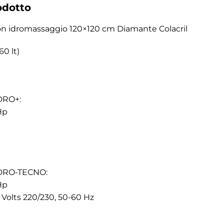
odotto
on idromassaggio 120×120 cm Diamante Colacril
60 lt)
DRO+:
Hp
IDRO-TECNO:
Hp
 Volts 220/230, 50-60 Hz