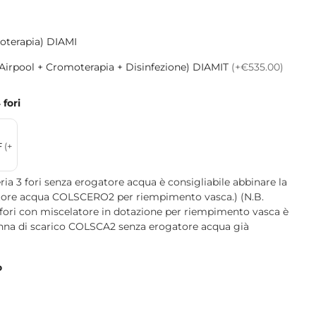
oterapia) DIAMI
 Airpool + Cromoterapia + Disinfezione) DIAMIT
(+€535.00)
 fori
F
(+
ria 3 fori senza erogatore acqua è consigliabile abbinare la
atore acqua COLSCERO2 per riempimento vasca.) (N.B.
 fori con miscelatore in dotazione per riempimento vasca è
onna di scarico COLSCA2 senza erogatore acqua già
o