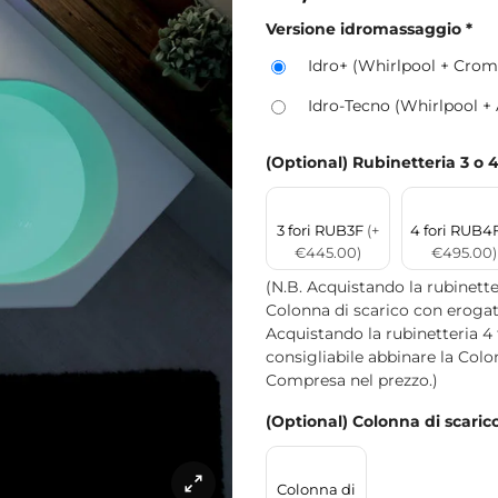
Versione idromassaggio
*
Idro+ (Whirlpool + Crom
Idro-Tecno (Whirlpool +
(Optional) Rubinetteria 3 o 4
3 fori RUB3F
(+
4 fori RUB4
€445.00)
€495.00)
(N.B. Acquistando la rubinette
Colonna di scarico con erog
Acquistando la rubinetteria 4
consigliabile abbinare la Col
Compresa nel prezzo.)
(Optional) Colonna di scaric
Colonna di