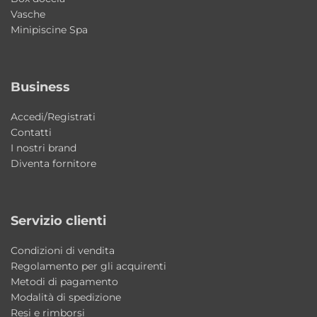
Vasche
pratici cassetti sospesi disponibili in varie
Minipiscine Spa
misure e finiture moderne, ideali per
aumentare lo spazio contenitivo
mantenendo uno stile essenziale ed
Business
elegante.
Accedi/Registrati
Apertura cassetti push/pull
Contatti
I nostri brand
I cassetti sospesi disponibili per la collezione
Diventa fornitore
Radici sono dotati di pratica apertura
push/pull che garantisce un’estetica pulita
senza maniglie visibili e una maggiore
Servizio clienti
comodità nell’utilizzo quotidiano.
Condizioni di vendita
Dotazione
Regolamento per gli acquirenti
Metodi di pagamento
Staffe di fissaggio incluse per i piani
Modalità di spedizione
d’appoggio e cassetti.
Resi e rimborsi