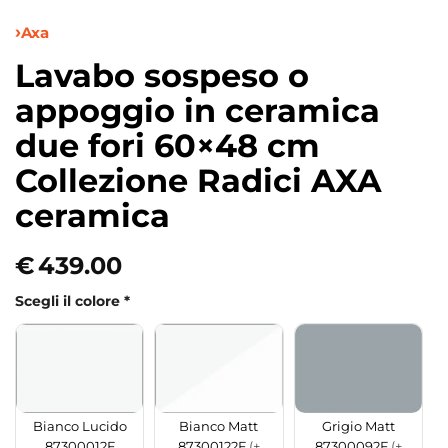
Axa
Lavabo sospeso o
appoggio in ceramica
due fori 60×48 cm
Collezione Radici AXA
ceramica
€
439.00
Scegli il colore
*
Bianco Matt
Grigio Matt
Bianco Lucido
87300122F
(+
87300092F
(+
87300012F