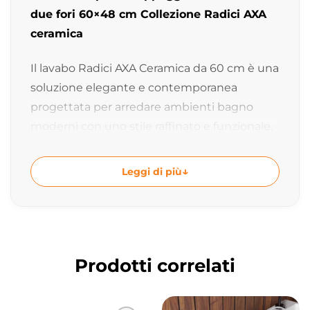
due fori 60×48 cm Collezione Radici AXA
ceramica
Il lavabo Radici AXA Ceramica da 60 cm è una
soluzione elegante e contemporanea
progettata per arredare ambienti bagno
moderni con uno stile raffinato e funzionale.
Le forme morbide ed essenziali valorizzano la
ceramica creando un lavabo pratico e
Leggi di più
scenografico ideale per composizioni bagno
moderne e coordinate.
Design firmato Giancarlo Angelelli
La collezione Radici nasce dal progetto di
Prodotti correlati
Giancarlo Angelelli, designer che interpreta il
bagno contemporaneo attraverso linee