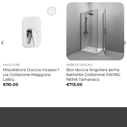
60×48×h34 cm
Installazione sospesa o da appoggio
Il lavabo può essere installato sia in
configurazione sospesa sia da appoggio
offrendo massima libertà progettuale. La
versione sospesa dona leggerezza visiva
all’ambiente e facilita la pulizia del
MAGGIORE
ARREDO BAGNO
pavimento, mentre quella da appoggio
Miscelatore Doccia incasso 1
Box doccia Angolare porta
via Collezione Maggiore
battente Collezione SWING
valorizza il lavabo come elemento
LaBlù
NERA Tamanaco
protagonista della composizione bagno.
€
110.00
€
713.00
Due fori rubinetteria
Il lavabo è predisposto con due fori per
rubinetteria, soluzione ideale per installazioni
bagno moderne e funzionali con