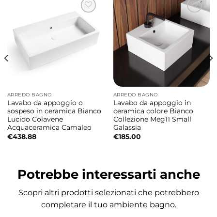
armoniose, dettagli funzionali e un perfetto
equilibrio tra estetica e praticità. Il lavabo si
distingue per il design elegante e le
proporzioni compatte che garantiscono
comfort nell’utilizzo quotidiano.
Collezione Radici dal design moderno ed
ARREDO BAGNO
ARREDO BAGNO
elegante
Lavabo da appoggio o
Lavabo da appoggio in
Le linee morbide e il profilo contemporaneo
sospeso in ceramica Bianco
ceramica colore Bianco
Lucido Colavene
Collezione Meg11 Small
rendono questo lavabo ideale per ambienti
Acquaceramica Camaleo
Galassia
bagno sofisticati dove funzionalità ed
€
438.88
€
185.00
estetica convivono armoniosamente. La
misura da 60 cm rappresenta una soluzione
Potrebbe interessarti anche
versatile perfetta per bagni moderni di
piccole e medie dimensioni.
Scopri altri prodotti selezionati che potrebbero
completare il tuo ambiente bagno.
Misure