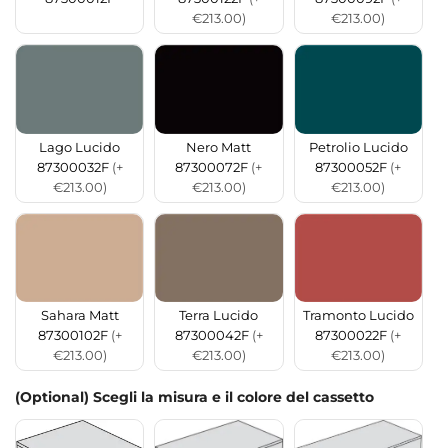
€213.00)
€213.00)
Lago Lucido
Nero Matt
Petrolio Lucido
87300032F
(+
87300072F
(+
87300052F
(+
€213.00)
€213.00)
€213.00)
Sahara Matt
Terra Lucido
Tramonto Lucido
87300102F
(+
87300042F
(+
87300022F
(+
€213.00)
€213.00)
€213.00)
(Optional) Scegli la misura e il colore del cassetto