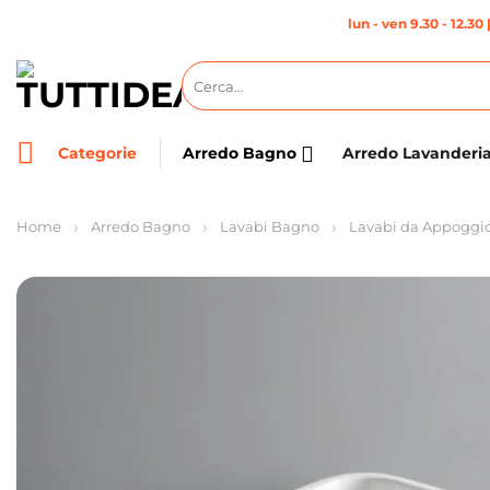
Salta
lun - ven 9.30 - 12.30 
ai
contenuti
Cerca:
Categorie
Arredo Bagno
Arredo Lavanderi
Home
Arredo Bagno
Lavabi Bagno
Lavabi da Appoggi