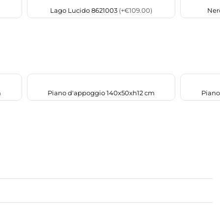
Lago Lucido 8621003
(+€109.00)
Ner
m
Piano d'appoggio 140x50xh12 cm
Piano