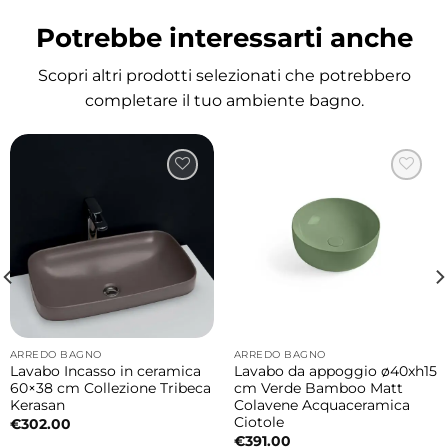
mantenere costante la temperatura
Potrebbe interessarti anche
dell’acqua e ottimizzare l’efficienza
energetica.
Scopri altri prodotti selezionati che potrebbero
completare il tuo ambiente bagno.
Le eleganti finiture Nero Matt all’esterno e
Nero Lucido all’interno valorizzano il design
contemporaneo della vasca, rendendola
perfetta sia per installazioni indoor che
outdoor.
Benessere e recupero muscolare
L’immersione in acqua fredda è una pratica
sempre più diffusa nel mondo dello sport e
ARREDO BAGNO
ARREDO BAGNO
del wellness. Utilizzata regolarmente, può
Lavabo Incasso in ceramica
Lavabo da appoggio ø40xh15
60×38 cm Collezione Tribeca
cm Verde Bamboo Matt
contribuire a favorire il recupero muscolare
Kerasan
Colavene Acquaceramica
dopo l’attività fisica intensa, migliorare la
Ciotole
€
302.00
€
391.00