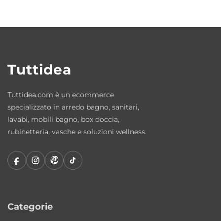
circolazione sanguigna e ridurre la
sensazione di affaticamento.
La vasca crioterapia Norda è stata progettata
per offrire il massimo comfort durante il
Tuttidea
trattamento grazie alla seduta integrata e
alle dimensioni generose che consentono
Tuttidea.com è un ecommerce
un’immersione confortevole.
specializzato in arredo bagno, sanitari,
lavabi, mobili bagno, box doccia,
Qualità Made in Italy
rubinetteria, vasche e soluzioni wellness.
Come tutti i prodotti Colacril, Norda nasce
dall’esperienza di un’azienda italiana
specializzata nella realizzazione di soluzioni
per il benessere e l’arredo bagno.
L’attenzione ai dettagli, la qualità dei
Categorie
materiali e la cura delle finiture rendono