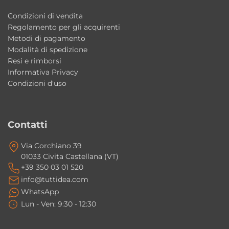
Dati Tecnici
• Collezione: Norda
Condizioni di vendita
Regolamento per gli acquirenti
• Produttore: Colacril
Metodi di pagamento
• Dimensioni: 151x115xh78 cm
Modalità di spedizione
• Capacità: 400 litri
Resi e rimborsi
• Peso: 143 kg
Informativa Privacy
Condizioni d'uso
• Sedute: 1
• Temperatura minima: 4°C
• Requisiti minimi: 750 W
Contatti
Finiture
Via Corchiano 39
• Esterno: Nero Matt
01033 Civita Castellana (VT)
+39 350 03 01 520
• Interno: Nero Lucido
info@tuttidea.com
WhatsApp
FAQ – Vasca Crioterapia Norda Colacril
Lun - Ven: 9:30 - 12:30
151×115 cm