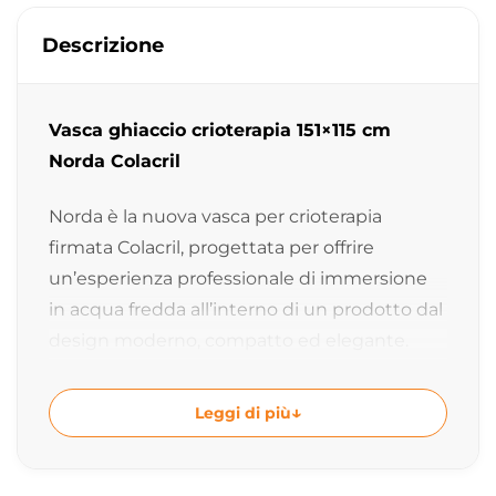
Descrizione
Vasca ghiaccio crioterapia 151×115 cm
Norda Colacril
Norda è la nuova vasca per crioterapia
firmata Colacril, progettata per offrire
un’esperienza professionale di immersione
in acqua fredda all’interno di un prodotto dal
design moderno, compatto ed elegante.
Pensata per atleti, centri wellness, spa e
utenti privati che desiderano integrare la
Leggi di più
terapia del freddo nella propria routine
quotidiana, Norda unisce tecnologia, qualità
costruttiva e stile Made in Italy.