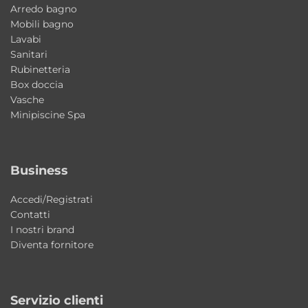
questa vasca una soluzione affidabile e
Arredo bagno
Mobili bagno
durevole nel tempo, ideale per utilizzi
Lavabi
professionali e residenziali.
Sanitari
Rubinetteria
Caratteristiche principali
Box doccia
Vasche
• Sistema di refrigerazione integrato
Minipiscine Spa
• Temperatura minima raggiungibile: 4°C
• Temperatura regolabile
• Isolamento termico
Business
• Copertura termica inclusa
• Struttura in metallo
Accedi/Registrati
Contatti
• Installazione indoor e outdoor
I nostri brand
• Seduta integrata
Diventa fornitore
• Design contemporaneo
• Made in Italy
Servizio clienti