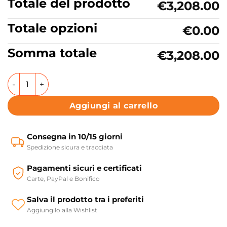
Totale del prodotto
€3,208.00
Totale opzioni
€0.00
Somma totale
€3,208.00
Vasca da bagno freestanding Rettangolare Atmosfere Colac
Aggiungi al carrello
Consegna in 10/15 giorni
Spedizione sicura e tracciata
Pagamenti sicuri e certificati
Carte, PayPal e Bonifico
Salva il prodotto tra i preferiti
Aggiungilo alla Wishlist