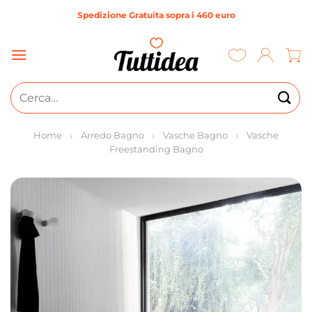
Salta
Spedizione Gratuita sopra i 460 euro
ai
contenuti
Cerca:
Home
Arredo Bagno
Vasche Bagno
Vasche
Freestanding Bagno