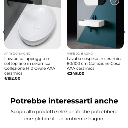
Eccolo qui: l’archetipo della vasca da bagno.
Una forma rettangolare, finita e pronta ad
entrare nell’ambiente bagno come
protagonista di una scelta elegante e
duratura. Atmosfere è perfetta per chi cerca
un design contemporaneo essenziale, privo
ARREDO BAGNO
ARREDO BAGNO
di elementi superflui, lasciando massima
Lavabo da appoggio o
Lavabo sospeso in ceramica
libertà nella personalizzazione dell’ambiente
sottopiano in ceramica
80/100 cm Collezione Cosa
Collezione H10 Ovale AXA
AXA ceramica
con materiali, rivestimenti e complementi
ceramica
€
248.00
d’arredo.
€
192.00
Installazione freestanding per la massima
Potrebbe interessarti anche
libertà progettuale
La configurazione centro stanza valorizza le
Scopri altri prodotti selezionati che potrebbero
forme pure della vasca e la rende
completare il tuo ambiente bagno.
protagonista assoluta dello spazio bagno.