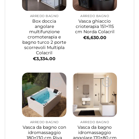
ARREDO BAGNO
ARREDO BAGNO
Box doccia
Vasca ghiaccio
angolare
crioterapia 151×115
multifunzione
cm Norda Colacril
cromoterapia e
€
6,630.00
bagno turco 2 porte
scorrevoli Multipla
Colacril
€
3,334.00
ARREDO BAGNO
ARREDO BAGNO
Vasca da bagno con
Vasca da bagno
idromassaggio
idromassaggio
180×130 cm Riva
angolare 170×80 cm