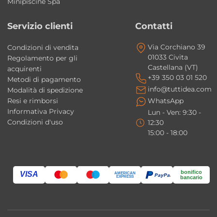
Minipiscine Spa
• Esterno Bianco Lucido
Servizio clienti
Contatti
• Interno Bianco Matt
• Piletta Up-Down inclusa
Via Corchiano 39
Condizioni di vendita
• Sifone incluso
01033 Civita
Regolamento per gli
Castellana (VT)
• Troppopieno integrato nella vasca
acquirenti
+39 350 03 01 520
Metodi di pagamento
• Kit di riparazione disponibile per eventuali
info@tuttidea.com
Modalità di spedizione
graffi o scheggiature accidentali
Resi e rimborsi
WhatsApp
Informativa Privacy
Lun - Ven: 9:30 -
Perché scegliere Atmosfere Colacril
Condizioni d'uso
12:30
15:00 - 18:00
Scegliere Atmosfere significa portare nel
proprio bagno una vasca freestanding dal
design puro ed essenziale, realizzata con
bonifico
materiali evoluti e progettata per garantire
VISA
AMERICAN
PayPal
EXPRESS
bancario
comfort, durata e grande impatto estetico. Il
Polymineral, la costruzione monoblocco e il
design firmato Romano Adolini la rendono