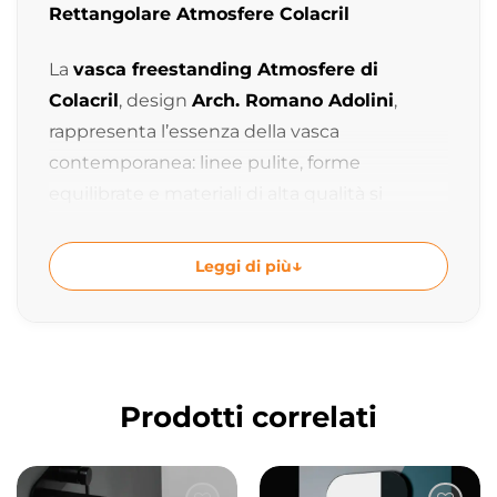
Rettangolare Atmosfere Colacril
La
vasca freestanding Atmosfere di
Colacril
, design
Arch. Romano Adolini
,
rappresenta l’essenza della vasca
contemporanea: linee pulite, forme
equilibrate e materiali di alta qualità si
uniscono per creare un elemento d’arredo
elegante e senza tempo.
Leggi di più
Disponibile nelle misure
160x70xh55 cm
e
180x80xh55 cm
, Atmosfere offre una
generosa capacità interna e un comfort
elevato, trasformando il bagno in uno spazio
Prodotti correlati
dedicato al relax e al benessere quotidiano.
Design firmato Romano Adolini