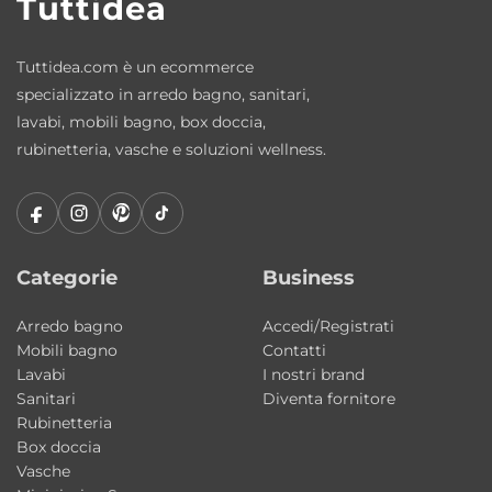
Tuttidea
• Ottima durata nel tempo
• Possibilità di ripristino tramite kit dedicato
Tuttidea.com è un ecommerce
specializzato in arredo bagno, sanitari,
Il Polymineral è inoltre considerato uno dei
lavabi, mobili bagno, box doccia,
materiali più igienici utilizzati nell’arredo
rubinetteria, vasche e soluzioni wellness.
bagno grazie alla sua struttura compatta e
non assorbente.
Costruzione monoblocco di alta qualità
Categorie
Business
La vasca viene realizzata tramite
colaggio in
monoblocco
, una tecnica produttiva che
Arredo bagno
Accedi/Registrati
Mobili bagno
Contatti
consente di ottenere una struttura
Lavabi
I nostri brand
uniforme, robusta ed esteticamente
Sanitari
Diventa fornitore
impeccabile, priva di giunzioni visibili.
Rubinetteria
Box doccia
Finiture eleganti e dettagli curati
Vasche