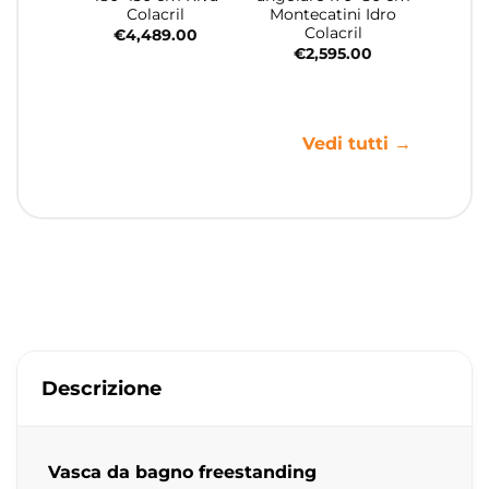
Colacril
Montecatini Idro
Colacril
€
4,489.00
€
2,595.00
Vedi tutti →
Descrizione
Vasca da bagno freestanding