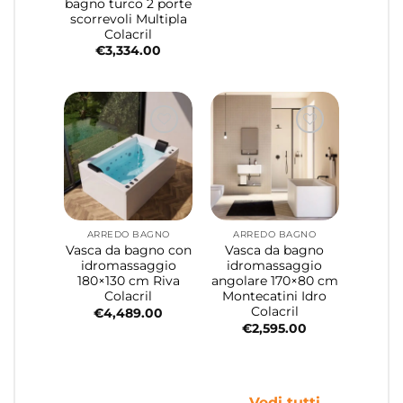
bagno turco 2 porte
scorrevoli Multipla
Colacril
€
3,334.00
ARREDO BAGNO
ARREDO BAGNO
Vasca da bagno con
Vasca da bagno
idromassaggio
idromassaggio
180×130 cm Riva
angolare 170×80 cm
Colacril
Montecatini Idro
Colacril
€
4,489.00
€
2,595.00
Vedi tutti →