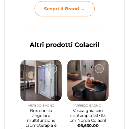
Scopri il Brand →
Altri prodotti Colacril
ARREDO BAGNO
ARREDO BAGNO
Box doccia
Vasca ghiaccio
angolare
crioterapia 151×115
multifunzione
cm Norda Colacril
cromoterapia e
€
6,630.00