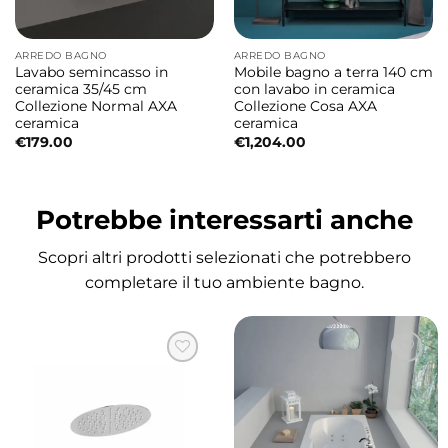
contemporanee. La silhouette ovale e il
bordo sottile di soli 25 mm conferiscono
ARREDO BAGNO
ARREDO BAGNO
leggerezza visiva e raffinatezza estetica,
Lavabo semincasso in
Mobile bagno a terra 140 cm
rendendo la vasca protagonista
ceramica 35/45 cm
con lavabo in ceramica
Collezione Normal AXA
Collezione Cosa AXA
dell’ambiente bagno.
ceramica
ceramica
€
179.00
€
1,204.00
Installazione freestanding per la massima
libertà progettuale
Potrebbe interessarti anche
La configurazione centro stanza permette di
valorizzare la vasca da ogni prospettiva,
Scopri altri prodotti selezionati che potrebbero
trasformandola in un vero elemento
completare il tuo ambiente bagno.
d’arredo. Grazie alle sue forme equilibrate,
Snug si inserisce perfettamente in bagni
moderni, suite private e progetti di interior
design ricercati.
Accessori dedicati per un comfort