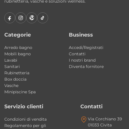
due gusci in acrilico saldati
, una tecnica
rubinetteria, vasche e soluzioni wellness.
innovativa che consente di ottenere un
risultato monolitico sia alla vista che al tatto.
L’effetto finale è quello di una vasca
realizzata in un unico pezzo, con superfici
Categorie
Business
uniformi e un’estetica estremamente pulita.
Arredo bagno
Accedi/Registrati
Mobili bagno
Contatti
Materiali di qualità e finiture eleganti
Lavabi
I nostri brand
La vasca è realizzata in
acrilico sanitario
Sanitari
Diventa fornitore
bianco lucido
, materiale particolarmente
Rubinetteria
apprezzato per le sue caratteristiche
Box doccia
Vasche
tecniche ed estetiche.
Minipiscine Spa
I principali vantaggi dell’acrilico sono:
Servizio clienti
Contatti
• Superficie calda e piacevole al tatto
Via Corchiano 39
Condizioni di vendita
• Materiale non poroso e antibatterico
01033 Civita
Regolamento per gli