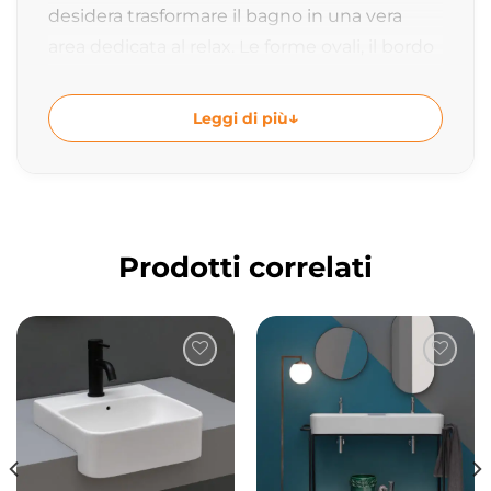
desidera trasformare il bagno in una vera
area dedicata al relax. Le forme ovali, il bordo
ultrasottile e le proporzioni generose creano
un perfetto equilibrio tra comfort, design e
Leggi di più
funzionalità.
Con una misura di
180x82xh61 cm
e una
capacità di
285 litri
, Snug offre uno spazio
ampio e accogliente che invita
Prodotti correlati
all’immersione completa e al benessere
quotidiano.
Design firmato Adolini+Simonini
Le linee morbide e avvolgenti della vasca
Snug interpretano il concetto di benessere
attraverso forme essenziali e