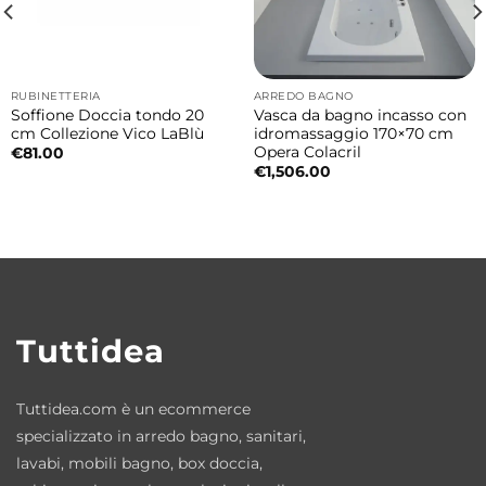
superiore
La vasca può essere completata con
accessori esclusivi progettati per aumentare
RUBINETTERIA
ARREDO BAGNO
comfort e funzionalità:
Soffione Doccia tondo 20
Vasca da bagno incasso con
cm Collezione Vico LaBlù
idromassaggio 170×70 cm
Opera Colacril
€
81.00
• Struttura metallica portaoggetti colore
€
1,506.00
Nero
• Cuscino poggiatesta colore Nero
Il cuscino permette di isolarsi comodamente
all’interno della vasca, migliorando
ulteriormente la sensazione di relax e
Tuttidea
benessere.
Tuttidea.com è un ecommerce
Tecnologia costruttiva monolitica
specializzato in arredo bagno, sanitari,
La vasca è realizzata mediante l’unione di
lavabi, mobili bagno, box doccia,