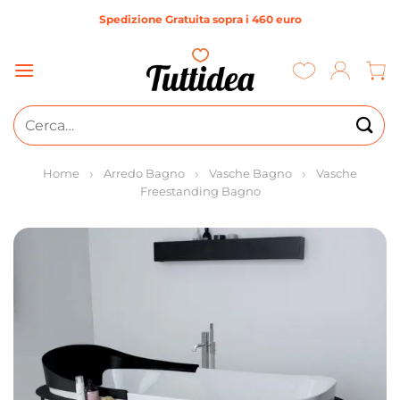
Salta
Spedizione Gratuita sopra i 460 euro
ai
contenuti
Cerca:
Home
Arredo Bagno
Vasche Bagno
Vasche
Freestanding Bagno