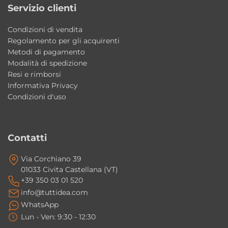
Servizio clienti
WC: 55x37xH42 cm
Bidet: 55x37xH42 cm
Condizioni di vendita
Coprivaso: Slim Soft Close sgancio rapido
Regolamento per gli acquirenti
Finiture ceramica: Bianco Lucido, Bianco
Metodi di pagamento
Modalità di spedizione
Matt, Nero Lucido, Nero Matt, Nocciola Matt,
Resi e rimborsi
Verde Matt
Informativa Privacy
Finiture cerniere e ghiera: Cromo
Condizioni d'uso
Stile: industriale contemporaneo
Produzione: Made in Italy
Contatti
Perché scegliere il WC e Bidet The New
Via Corchiano 39
Yorker Kerasan
01033 Civita Castellana (VT)
Una composizione elegante e distintiva che
+39 350 03 01 520
unisce stile industriale, dettagli vintage e
info@tuttidea.com
qualità Made in Italy, ideale per bagni
WhatsApp
Lun - Ven: 9:30 - 12:30
contemporanei e di design.