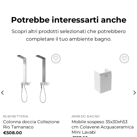
rapido
Il WC è completo di coprivaso SLIM in resina
Potrebbe interessarti anche
termoindurente con:
• chiusura rallentata Soft Close
Scopri altri prodotti selezionati che potrebbero
• sgancio rapido
completare il tuo ambiente bagno.
• cerniere finitura Cromo
Una soluzione pratica, elegante e facile da
pulire.
Bidet a terra monoforo coordinato
Il bidet monoforo in ceramica da
55x37xH42
cm
è completo di ghiera finitura Cromo per
un perfetto coordinamento estetico.
RUBINETTERIA
ARREDO BAGNO
Colonna doccia Collezione
Mobile sospeso 35x30xh53
Finiture ceramica disponibili
Rio Tamanaco
cm Colavene Acquaceramica
WC e bidet sono disponibili nelle seguenti
Mini Lavabi
€
508.00