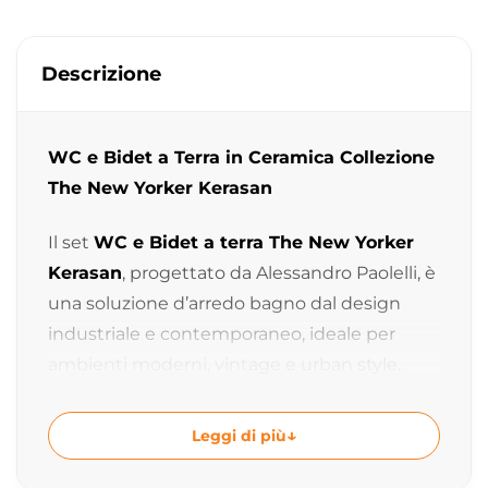
Descrizione
WC e Bidet a Terra in Ceramica Collezione
The New Yorker Kerasan
Il set
WC e Bidet a terra The New Yorker
Kerasan
, progettato da Alessandro Paolelli, è
una soluzione d’arredo bagno dal design
industriale e contemporaneo, ideale per
ambienti moderni, vintage e urban style.
La collezione The New Yorker reinterpreta
Leggi di più
linee classiche e dettagli retrò in chiave
contemporanea, creando sanitari eleganti e