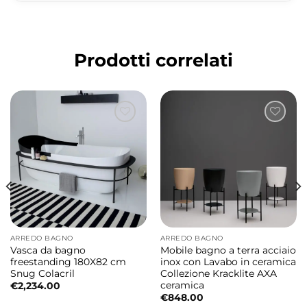
distintivi perfetti per bagni di design.
WC e Bidet a terra dal design industriale
Prodotti correlati
contemporaneo
Le forme essenziali e i dettagli curati
rendono questa composizione ideale per
bagni moderni, industrial e ambienti dal
gusto metropolitano.
WC a terra in ceramica
Il vaso a terra in ceramica da
55x37xH42 cm
garantisce comfort, praticità e uno stile
elegante adatto sia ad ambienti residenziali
ARREDO BAGNO
ARREDO BAGNO
Vasca da bagno
Mobile bagno a terra acciaio
sia contract.
freestanding 180X82 cm
inox con Lavabo in ceramica
Snug Colacril
Collezione Kracklite AXA
ceramica
€
2,234.00
Coprivaso SLIM Soft Close con sgancio
€
848.00