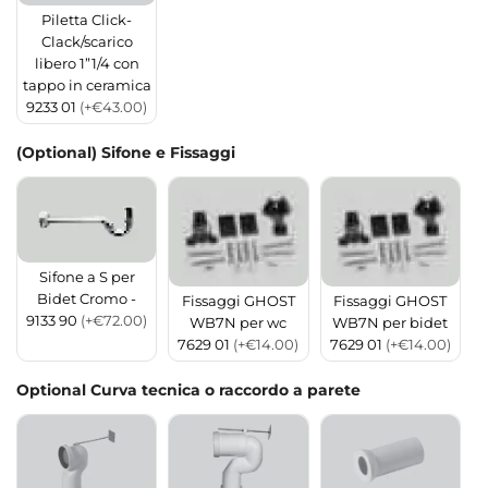
Piletta Click-
Clack/scarico
libero 1”1/4 con
tappo in ceramica
9233 01
(+€43.00)
(Optional) Sifone e Fissaggi
Sifone a S per
Bidet Cromo -
Fissaggi GHOST
Fissaggi GHOST
9133 90
(+€72.00)
WB7N per wc
WB7N per bidet
7629 01
(+€14.00)
7629 01
(+€14.00)
Optional Curva tecnica o raccordo a parete