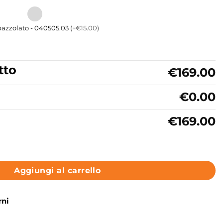
pazzolato - 040505.03
(+€15.00)
tto
€169.00
€0.00
€169.00
 Vie Collezione Braies LaBlù quantità
Aggiungi al carrello
rni