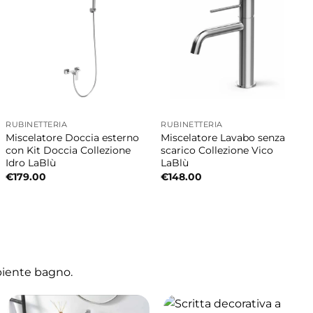
’acqua migliorando comfort e semplicità
RUBINETTERIA
RUBINETTERIA
Miscelatore Doccia esterno
Miscelatore Lavabo senza
con Kit Doccia Collezione
scarico Collezione Vico
Idro LaBlù
LaBlù
€
179.00
€
148.00
tenti e finiture curate pensate per garantire
ioni, doccette, miscelatori lavabo e accessori
biente bagno.