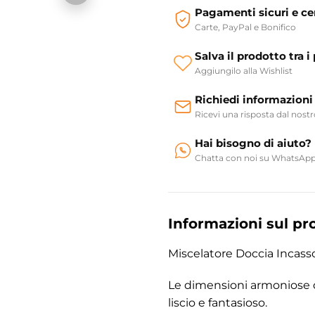
Pagamenti sicuri e cer
Carte, PayPal e Bonifico
Salva il prodotto tra i 
Aggiungilo alla Wishlist
Richiedi informazioni
Ricevi una risposta dal nost
Hai bisogno di aiuto?
Chatta con noi su WhatsAp
Informazioni sul pr
Miscelatore Doccia Incasso
Le dimensioni armoniose de
liscio e fantasioso.