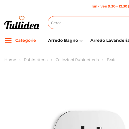
Salta
lun - ven 9.30 - 12.30 
ai
contenuti
Cerca:
Categorie
Arredo Bagno
Arredo Lavanderi
Home
Rubinetteria
Collezioni Rubinetteria
Braies