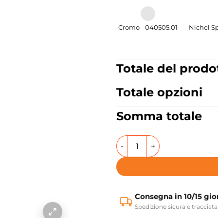
Cromo - 040505.01
Nichel S
Totale del prodo
Totale opzioni
Somma totale
Miscelatore Doccia Incasso 2
Consegna in 10/15 gio
Spedizione sicura e tracciata