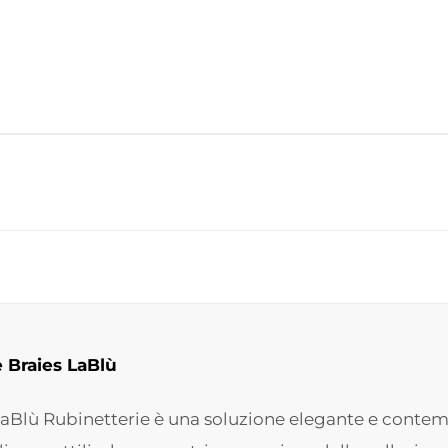
e Braies LaBlù
s LaBlù Rubinetterie è una soluzione elegante e conte