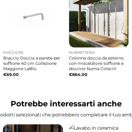
fluida e precisa del flusso e della temperatura dell
MAGGIORE
RUBINETTERIA
Braccio Doccia a parete per
Colonna doccia da esterno
soffione 40 cm Collezione
con miscelatore soffione e
terie
Maggiore LaBlù
doccino Numa Colacril
€
69.00
€
864.00
 dal design contemporaneo utilizzando materiali resis
anutenzione.
Potrebbe interessarti anche
es
agli altri elementi della collezione Braies, come soff
prodotti selezionati che potrebbero completare il tuo am
 elegante.