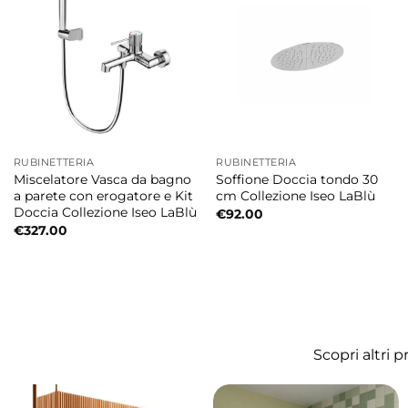
Cromo
Nichel Spazzolato
Comfort e praticità quotidiana
La leva ergonomica permette una regolazione 
d’utilizzo.
RUBINETTERIA
RUBINETTERIA
Miscelatore Vasca da bagno
Soffione Doccia tondo 30
a parete con erogatore e Kit
cm Collezione Iseo LaBlù
Materiali resistenti e qualità LaBlù Rubinet
Doccia Collezione Iseo LaBlù
€
92.00
€
327.00
LaBlù realizza rubinetterie e accessori bagno
durata nel tempo, affidabilità e facilità di m
Design coordinabile con la collezione Brai
Il miscelatore può essere facilmente abbinato 
Scopri altri 
bagno, per creare un ambiente armonioso ed