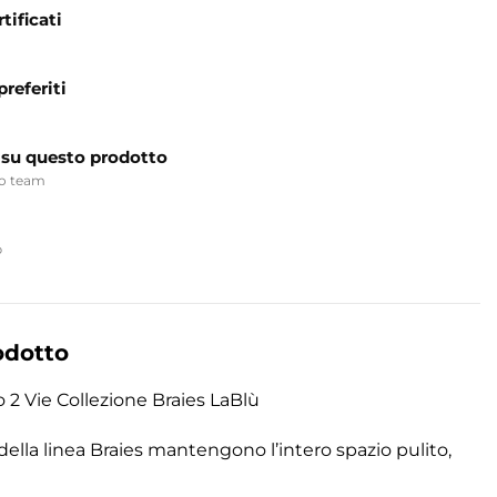
tificati
preferiti
 su questo prodotto
ro team
p
odotto
 2 Vie Collezione Braies LaBlù
lla linea Braies mantengono l’intero spazio pulito,