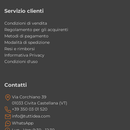
doccetta
Servizio clienti
Colori disponibili: Acciaio Lucido e Bianco –
Acciaio Spazzolato e Bianco
Condizioni di vendita
Stile: moderno contemporaneo
Regolamento per gli acquirenti
Metodi di pagamento
Perché scegliere la colonna doccia Rio
Modalità di spedizione
Resi e rimborsi
Tamanaco
Informativa Privacy
Una soluzione elegante e funzionale che
Condizioni d'uso
combina design contemporaneo, comfort
quotidiano e praticità d’utilizzo. Ideale per
completare docce moderne con uno stile
Contatti
raffinato e tecnologico.
Via Corchiano 39
01033 Civita Castellana (VT)
La lama d’acqua a cascata migliora il
+39 350 03 01 520
comfort della doccia?
info@tuttidea.com
Sì, la cascata offre un flusso naturale e
WhatsApp
rilassante creando un piacevole effetto
Lun - Ven: 9:30 - 12:30