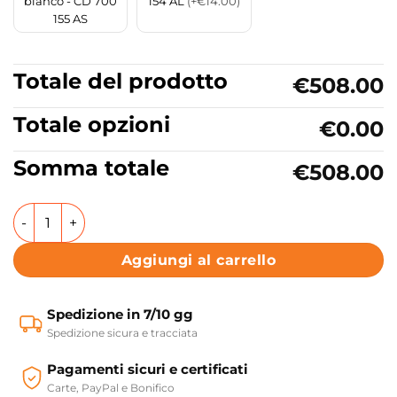
bianco - CD 700
154 AL
(+€14.00)
155 AS
Totale del prodotto
€508.00
Totale opzioni
€0.00
Somma totale
€508.00
Colonna doccia Collezione Rio Tamanaco quantità
Aggiungi al carrello
Spedizione in 7/10 gg
Spedizione sicura e tracciata
Pagamenti sicuri e certificati
Carte, PayPal e Bonifico