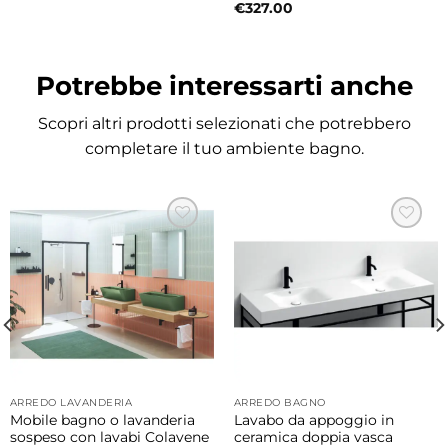
un getto ampio, avvolgente e rilassante
€
327.00
ideale per il benessere quotidiano.
Potrebbe interessarti anche
Lama d’acqua a cascata effetto wellness
La lama d’acqua a cascata offre un flusso
Scopri altri prodotti selezionati che potrebbero
naturale e rilassante trasformando la doccia
completare il tuo ambiente bagno.
in un’esperienza piacevole e rigenerante.
Doccetta pratica e versatile
La doccetta inclusa consente un utilizzo
pratico e flessibile risultando ideale per la
pulizia quotidiana della zona doccia.
Miscelatore meccanico integrato
Il miscelatore meccanico permette una
regolazione semplice e precisa del flusso e
ARREDO LAVANDERIA
ARREDO BAGNO
Mobile bagno o lavanderia
Lavabo da appoggio in
della temperatura dell’acqua garantendo
sospeso con lavabi Colavene
ceramica doppia vasca