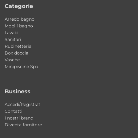
Categorie
facilità di manutenzione anche in ambienti
umidi.
Arredo bagno
Mobili bagno
Ideale per bagni moderni e contemporanei
Lavabi
Il design contemporaneo e le finiture
Sanitari
Rubinetteria
eleganti rendono questa colonna doccia
Box doccia
perfetta per ambienti bagno moderni e
Vasche
ricercati.
Minipiscine Spa
Caratteristiche principali
Tipologia: colonna doccia multifunzione
Business
Collezione: Rio
Accedi/Registrati
Brand: Tamanaco
Contatti
Installazione: parete
I nostri brand
Dotazione: soffione integrato, lama d’acqua a
Diventa fornitore
cascata, deviatore, miscelatore meccanico e