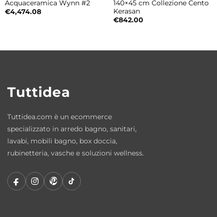
Acquaceramica Wynn #2
140×45 cm Collezione Cento
comfort e praticità.
Kerasan
€
4,474.08
€
842.00
Composizione della colonna doccia
• Soffione doccia integrato
• Lama d’acqua a cascata
• Deviatore
• Miscelatore meccanico
Tuttidea
• Doccetta
Tuttidea.com è un ecommerce
Colori disponibili
specializzato in arredo bagno, sanitari,
• Acciaio Lucido e Bianco
lavabi, mobili bagno, box doccia,
• Acciaio Spazzolato e Bianco
rubinetteria, vasche e soluzioni wellness.
Materiali resistenti e qualità costruttiva
Realizzata con materiali resistenti e finiture
curate, la colonna doccia Rio è progettata
per garantire durata nel tempo, affidabilità e