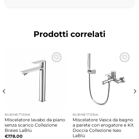
Design moderno ed elegante
La colonna doccia Rio si distingue per linee
pulite ed essenziali pensate per valorizzare
Prodotti correlati
ambienti bagno contemporanei con uno
stile raffinato e ricercato.
Colonna doccia multifunzione completa
La struttura integra soffione doccia, lama
d’acqua a cascata, doccetta e miscelatore
meccanico offrendo comfort, praticità e
versatilità durante l’utilizzo quotidiano.
Soffione doccia integrato
RUBINETTERIA
RUBINETTERIA
Miscelatore lavabo da piano
Miscelatore Vasca da bagno
Il soffione superiore garantisce una
senza scarico Collezione
a parete con erogatore e Kit
Braies LaBlù
Doccia Collezione Iseo
distribuzione uniforme dell’acqua creando
LaBlù
€
178.00