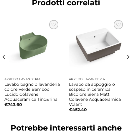
Prodotti correlati
d’arredo.
Design funzionale firmato Antonio Pascale
La collezione MEG11PRO interpreta il
lavabo/lavatoio in chiave moderna, con linee
pulite e una forte vocazione funzionale per
l’uso quotidiano.
Installazione sospesa con kit fissaggio
incluso
ARREDO LAVANDERIA
ARREDO LAVANDERIA
La configurazione sospesa consente una
Lavabo bagno o lavanderia
Lavabo da appoggio o
maggiore leggerezza visiva e una pulizia più
colore Verde Bamboo
sospeso in ceramica
Lucido Colavene
Bicolore Siena Matt
semplice dell’ambiente bagno.
Acquaceramica Tino&Tina
Colavene Acquaceramica
Volant
€
743.60
€
452.40
Lavabo/lavatoio multifunzione
Pensato per un utilizzo trasversale, può
Potrebbe interessarti anche
essere impiegato sia in bagno che in