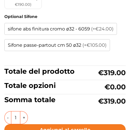
€190.00)
Optional Sifone
sifone abs finitura cromo ø32 - 6059
(+€24.00)
Sifone passe-partout cm 50 ø32
(+€105.00)
Totale del prodotto
€319.00
Totale opzioni
€0.00
Somma totale
€319.00
Lavabo/lavatoio in ceramica sospeso Collezione MEG11PRO 
Aggiungi al carrello