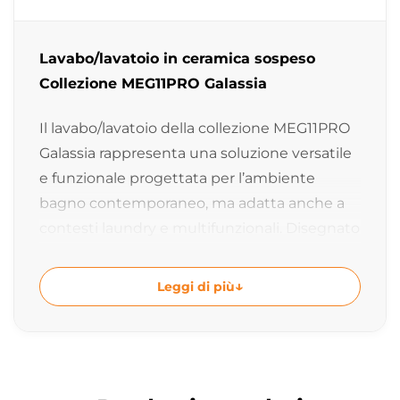
Lavabo/lavatoio in ceramica sospeso
Collezione MEG11PRO Galassia
Il lavabo/lavatoio della collezione MEG11PRO
Galassia rappresenta una soluzione versatile
e funzionale progettata per l’ambiente
bagno contemporaneo, ma adatta anche a
contesti laundry e multifunzionali. Disegnato
da Antonio Pascale e realizzato in ceramica di
alta qualità, questo elemento combina
Leggi di più
praticità, resistenza e design essenziale
Made in Italy. L’installazione sospesa e la
doppia disponibilità di misura lo rendono
estremamente adattabile a diversi progetti