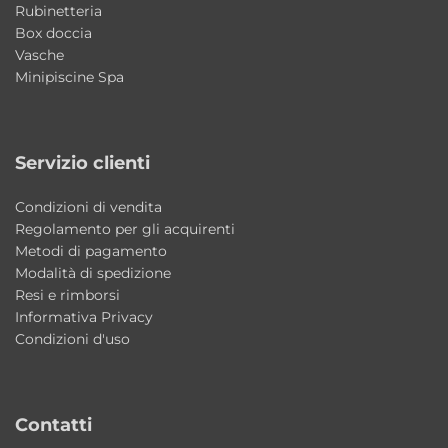
Materiale: ceramica
Rubinetteria
Installazione: sospesa
Box doccia
Vasche
Dimensioni: 55×47 cm / 65×46 cm
Minipiscine Spa
Fissaggi: inclusi
Finiture lavabo: Bianco, Bianco Matt
Accessori: asse in legno (opzionale)
Servizio clienti
Finitura asse: legno di okoumè
Stile: moderno funzionale
Condizioni di vendita
Produzione: Made in Italy
Regolamento per gli acquirenti
Metodi di pagamento
Modalità di spedizione
Perché scegliere MEG11PRO Galassia
Resi e rimborsi
Una soluzione versatile e robusta che unisce
Informativa Privacy
design contemporaneo, funzionalità
Condizioni d'uso
avanzata e materiali di alta qualità, ideale per
bagno e lavanderia.
Contatti
Il lavabo/lavatoio è adatto anche alla