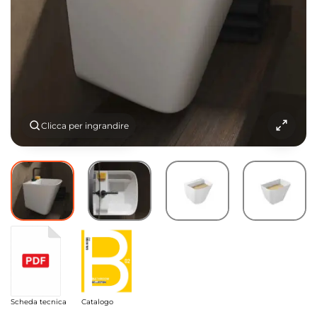
Clicca per ingrandire
Scheda tecnica
Catalogo