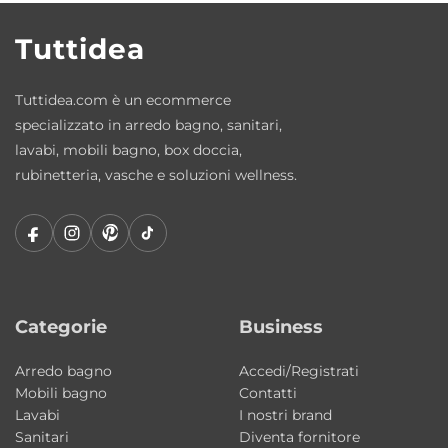
Ceramica resistente e durevole
Tuttidea
La ceramica Galassia garantisce elevata
resistenza, igiene e facilità di pulizia,
Tuttidea.com è un ecommerce
mantenendo inalterate le proprie
specializzato in arredo bagno, sanitari,
caratteristiche nel tempo.
lavabi, mobili bagno, box doccia,
rubinetteria, vasche e soluzioni wellness.
Made in Italy
La collezione MEG11PRO è interamente
realizzata in Italia sinonimo di qualità
produttiva, innovazione e cura dei dettagli.
Caratteristiche principali
Categorie
Business
Tipologia: lavabo/lavatoio sospeso
Collezione: MEG11PRO
Arredo bagno
Accedi/Registrati
Mobili bagno
Contatti
Brand: Galassia
Lavabi
I nostri brand
Designer: Antonio Pascale
Sanitari
Diventa fornitore