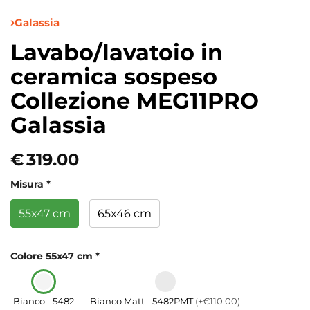
Galassia
Lavabo/lavatoio in
ceramica sospeso
Collezione MEG11PRO
Galassia
€
319.00
Misura
*
55x47 cm
65x46 cm
Colore 55x47 cm
*
Bianco - 5482
Bianco Matt - 5482PMT
(+€110.00)