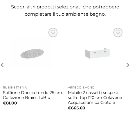
lavanderia, offrendo massima praticità e
Scopri altri prodotti selezionati che potrebbero
resistenza.
completare il tuo ambiente bagno.
Disponibile in due dimensioni
• 55×47 cm
• 65×46 cm
Finitura disponibile
Il lavabo è disponibile nelle finiture
Bianco
e
Bianco Matt
, per adattarsi a differenti stili
d’arredo e soluzioni progettuali.
RUBINETTERIA
ARREDO BAGNO
Soffione Doccia tondo 25 cm
Mobile 2 cassetti sospesi
Asse in legno opzionale
Collezione Braies LaBlù
sotto top 120 cm Colavene
Acquaceramica Ciotole
€
81.00
È possibile completare il lavabo/lavatoio con
€
665.60
asse in legno di okoumè, pensata per
aumentare funzionalità e comfort d’uso.