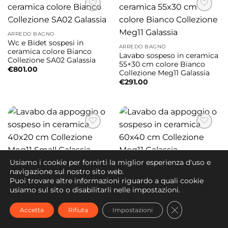
ARREDO BAGNO
Wc e Bidet sospesi in
ARREDO BAGNO
ceramica colore Bianco
Lavabo sospeso in ceramica
Collezione SA02 Galassia
55×30 cm colore Bianco
€
801.00
Collezione Meg11 Galassia
€
291.00
Usiamo i cookie per fornirti la miglior esperienza d'uso e
ARREDO BAGNO
ARREDO BAGNO
navigazione sul nostro sito web.
Lavabo da appoggio o
Lavabo da appoggio o
Puoi trovare altre informazioni riguardo a quali cookie
sospeso in ceramica 40×20
sospeso in ceramica 60×40
usiamo sul sito o disabilitarli nelle impostazioni.
cm Collezione Meg11 Small
cm Collezione Meg11
Galassia
Galassia
CLOSE GDPR
€
201.00
€
291.00
Accetta
Rifiuta
Impostazioni