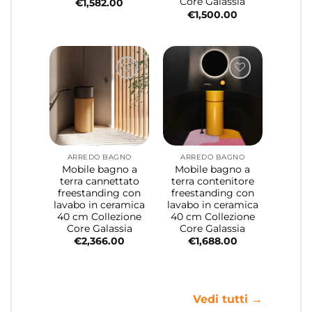
Core Galassia
€
1,582.00
€
1,500.00
ARREDO BAGNO
ARREDO BAGNO
Mobile bagno a
Mobile bagno a
terra cannettato
terra contenitore
freestanding con
freestanding con
lavabo in ceramica
lavabo in ceramica
40 cm Collezione
40 cm Collezione
Core Galassia
Core Galassia
€
2,366.00
€
1,688.00
Vedi tutti →