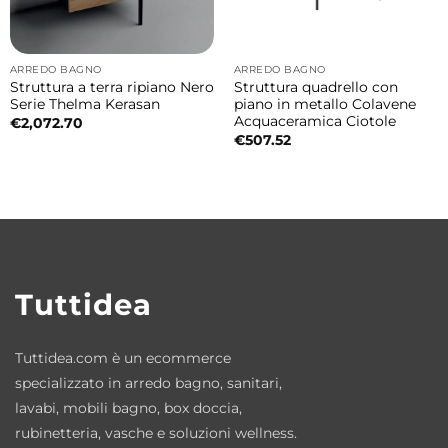
Struttura freestanding elegante e pratica
La struttura a terra con porta salviette
ARREDO BAGNO
ARREDO BAGNO
laterale unisce funzionalità e design offrendo
Struttura a terra ripiano Nero
Struttura quadrello con
Serie Thelma Kerasan
piano in metallo Colavene
pratico spazio contenitivo e massima
Acquaceramica Ciotole
€
2,072.70
comodità di utilizzo.
€
507.52
Struttura disponibile in diverse finiture
La struttura freestanding è disponibile in
varie finiture per consentire massima libertà
progettuale e personalizzazione estetica
Tuttidea
dell’ambiente bagno.
Vassoio in ceramica coordinato
Tuttidea.com è un ecommerce
Il pratico vassoio in ceramica completa la
specializzato in arredo bagno, sanitari,
composizione offrendo uno spazio
lavabi, mobili bagno, box doccia,
rubinetteria, vasche e soluzioni wellness.
funzionale per accessori bagno e oggetti di