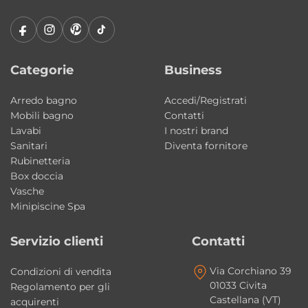
utilizzo quotidiano.
Vassoio disponibile in diverse finiture
Anche il vassoio può essere scelto in varie
Categorie
Business
finiture per creare un risultato estetico
Arredo bagno
Accedi/Registrati
armonioso ed elegante.
Mobili bagno
Contatti
Lavabi
I nostri brand
Installazione freestanding moderna e
Sanitari
Diventa fornitore
versatile
Rubinetteria
La configurazione a terra permette di inserire
Box doccia
Vasche
il mobile bagno in differenti contesti
Minipiscine Spa
progettuali mantenendo stabilità, comfort e
forte impatto estetico.
Servizio clienti
Contatti
Ceramica di alta qualità
Via Corchiano 39
Condizioni di vendita
01033 Civita
La ceramica Galassia garantisce elevata
Regolamento per gli
Castellana (VT)
acquirenti
resistenza all’usura, lunga durata nel tempo e