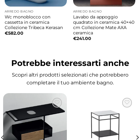
l’espressione estetica di questa innovativa
ARREDO BAGNO
ARREDO BAGNO
linea d’arredo. Le linee morbide, avvolgenti e
Wc monoblocco con
Lavabo da appoggio
cassetta in ceramica
quadrato in ceramica 40×40
dinamiche donano al mobile bagno uno stile
Collezione Tribeca Kerasan
cm Collezione Mate AXA
elegante e contemporaneo.
ceramica
€
582.00
€
241.00
Lavabo dal design moderno e funzionale
Il lavabo in ceramica T65 combina estetica
Potrebbe interessarti anche
raffinata e praticità quotidiana offrendo una
soluzione elegante perfetta per ambienti
Scopri altri prodotti selezionati che potrebbero
bagno contemporanei.
completare il tuo ambiente bagno.
Lavabo disponibile in diverse finiture
Il lavabo può essere scelto in varie finiture
permettendo di personalizzare l’ambiente
bagno e creare combinazioni estetiche
coordinate allo stile dell’arredo.