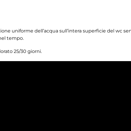
ione uniforme dell’acqua sull’intera superficie del wc sen
nel tempo.
orato 25/30 giorni.