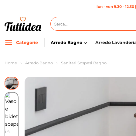
Salta
lun - ven 9.30 - 12.30 
ai
contenuti
Cerca:
Categorie
Arredo Bagno
Arredo Lavanderi
Home
Arredo Bagno
Sanitari Sospesi Bagno