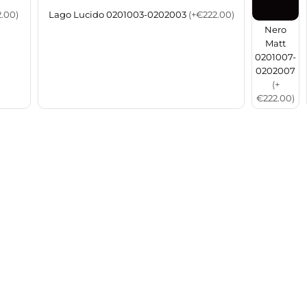
.00)
Lago Lucido 0201003-0202003
(+€222.00)
Nero
Matt
0201007-
0202007
(+
€222.00)