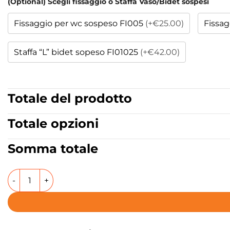
(Optional) Scegli fissaggio o Staffa Vaso/Bidet sospesi
Fissaggio per wc sospeso FI005
(+€25.00)
Fissag
Staffa “L” bidet sopeso FI01025
(+€42.00)
Totale del prodotto
Totale opzioni
Somma totale
Vaso e bidet sospesi in ceramica Collezione Glomp AXA ce