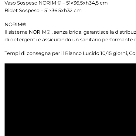
Vaso Sospeso NORIM ® – 51×36,5xh34,5 cm
Bidet Sospeso – 51×36,5xh32 cm
NORIM®
Il sistema NORIM® , senza brida, garantisce la distribuz
di detergenti e assicurando un sanitario performante 
Tempi di consegna per il Bianco Lucido 10/15 giorni, Col