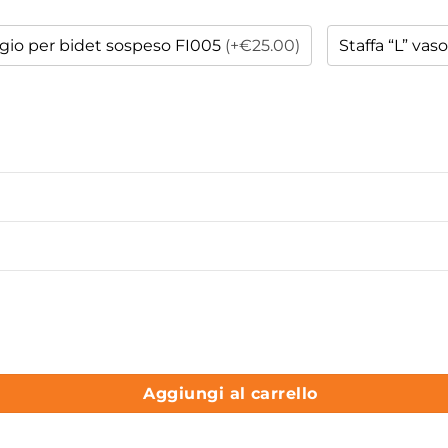
gio per bidet sospeso FI005
(+€25.00)
Staffa “L” va
ramica quantità
Aggiungi al carrello