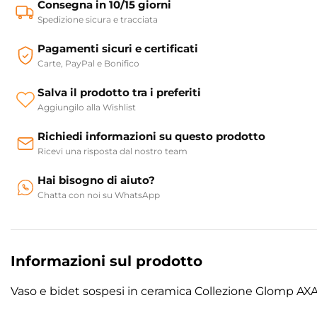
Consegna in 10/15 giorni
Spedizione sicura e tracciata
Pagamenti sicuri e certificati
Carte, PayPal e Bonifico
Salva il prodotto tra i preferiti
Aggiungilo alla Wishlist
Richiedi informazioni su questo prodotto
Ricevi una risposta dal nostro team
Hai bisogno di aiuto?
Chatta con noi su WhatsApp
Informazioni sul prodotto
Vaso e bidet sospesi in ceramica Collezione Glomp AX