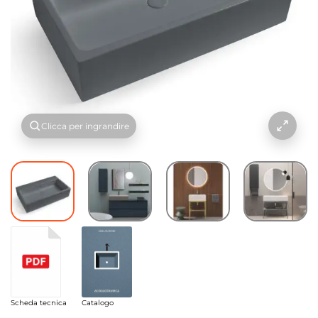
Clicca per ingrandire
Scheda tecnica
Catalogo