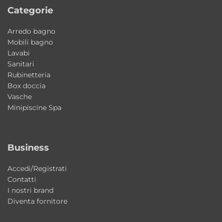
Categorie
Matt
Una soluzione moderna e versatile che
Arredo bagno
combina design contemporaneo, materiali di
Mobili bagno
alta qualità e finiture ricercate. Ideale per
Lavabi
Sanitari
arredare ambienti bagno eleganti e
Rubinetteria
funzionali dal forte carattere estetico.
Box doccia
Vasche
La finitura Grigio Matt valorizza ambienti
Minipiscine Spa
moderni?
Sì, la superficie matt dona eleganza,
Business
profondità e uno stile contemporaneo
raffinato agli ambienti bagno.
Accedi/Registrati
Contatti
Il lavabo può essere installato sospeso?
I nostri brand
Sì, il lavabo Camaleo può essere installato sia
Diventa fornitore
sospeso sia da appoggio ed è completo di