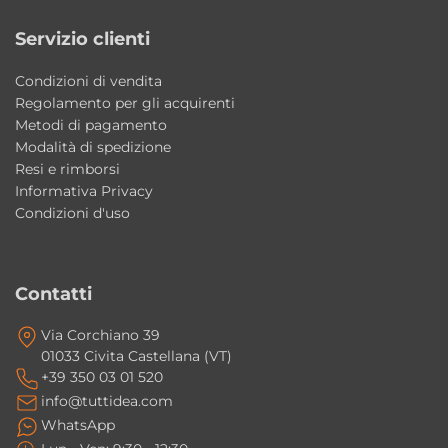
fissaggi inclusi.
Servizio clienti
La ceramica Colavene è facile da pulire?
Condizioni di vendita
Sì, la ceramica Colavene garantisce superfici
Regolamento per gli acquirenti
resistenti, igieniche e semplici da mantenere
Metodi di pagamento
nel tempo.
Modalità di spedizione
Resi e rimborsi
Informativa Privacy
Il lavabo Camaleo è adatto a bagni
Condizioni d'uso
contemporanei?
Sì, il design minimale e la finitura opaca lo
rendono ideale per arredare bagni moderni
Contatti
ed eleganti.
Via Corchiano 39
01033 Civita Castellana (VT)
+39 350 03 01 520
info@tuttidea.com
WhatsApp