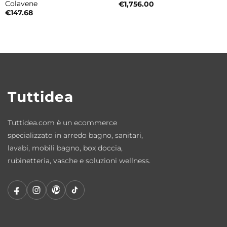
Colavene
€
1,756.00
€
147.68
60×46 cm
80×46 cm
100×46 cm
Caratteristiche principali
Tuttidea
Tipologia: lavabo da appoggio o sospeso
Collezione: Camaleo
Tuttidea.com è un ecommerce
Design: Alessandro Paolelli
specializzato in arredo bagno, sanitari,
Materiale: ceramica
lavabi, mobili bagno, box doccia,
Finitura: Grigio Matt
rubinetteria, vasche e soluzioni wellness.
Installazione: appoggio o sospeso
Dotazione: fissaggi inclusi
Stile: moderno contemporaneo
Perché scegliere il lavabo Camaleo Grigio