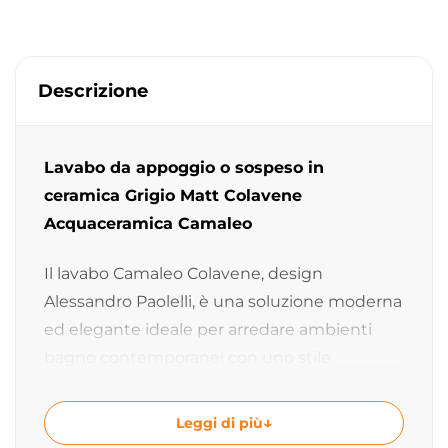
Descrizione
Lavabo da appoggio o sospeso in
ceramica Grigio Matt Colavene
Acquaceramica Camaleo
Il lavabo Camaleo Colavene, design
Alessandro Paolelli, è una soluzione moderna
ed elegante ideale per arredare ambienti
bagno contemporanei con uno stile
essenziale e raffinato. La finitura Grigio Matt
dona profondità e carattere alla ceramica,
Leggi di più
creando un perfetto equilibrio tra design