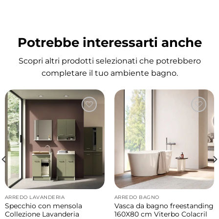
moderne.
Elegante finitura Grigio Matt
Potrebbe interessarti anche
La superficie Grigio Matt dona un effetto
sofisticato e contemporaneo, ideale per
Scopri altri prodotti selezionati che potrebbero
ambienti bagno moderni dal gusto
completare il tuo ambiente bagno.
minimale e ricercato. La texture opaca
valorizza le forme essenziali della ceramica
creando un look elegante e moderno.
Ceramica Colavene resistente e durevole
La qualità della ceramica Colavene garantisce
superfici igieniche, resistenti e semplici da
mantenere nel tempo anche con utilizzo
frequente.
ARREDO LAVANDERIA
ARREDO BAGNO
Specchio con mensola
Vasca da bagno freestanding
Misure disponibili
Collezione Lavanderia
160X80 cm Viterbo Colacril