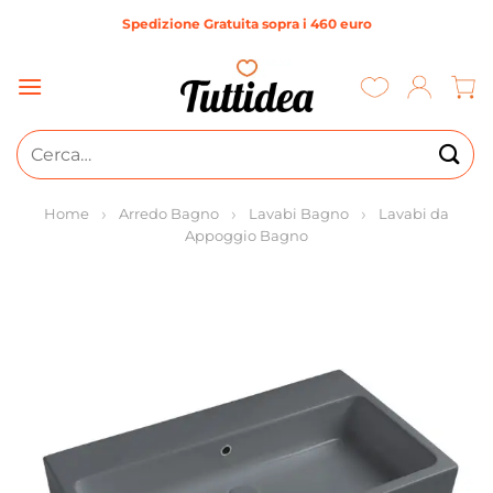
Salta
Spedizione Gratuita sopra i 460 euro
ai
contenuti
Cerca:
Home
Arredo Bagno
Lavabi Bagno
Lavabi da
Appoggio Bagno