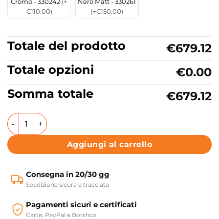
Cromo - 330242
(+
Nero Matt - 330261
€110.00)
(+€150.00)
Totale del prodotto
€679.12
Totale opzioni
€0.00
Somma totale
€679.12
Lavabo da appoggio o sospeso in ceramica Grigio Matt C
Aggiungi al carrello
Consegna in 20/30 gg
Spedizione sicura e tracciata
Pagamenti sicuri e certificati
Carte, PayPal e Bonifico