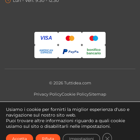
Lun - Ven: 9:30 - 12:30
VISA
bonifico
AMERICAN
PayPal
EXPRESS
bancario
© 2026 Tuttidea.com
Privacy Policy
Cookie Policy
Sitemap
Questo sito utilizza cookie tecnici e, previo consenso, cookie
Usiamo i cookie per fornirti la miglior esperienza d'uso e
analitici e di profilazione. Puoi modificare le preferenze in qualsiasi
navigazione sul nostro sito web.
momento tramite
Impostazioni Cookie
.
Puoi trovare altre informazioni riguardo a quali cookie
usiamo sul sito o disabilitarli nelle impostazioni.
Copyright 2026 ©
tuttidea.com
- P.IVA 02466470560 -
CLOSE GDPR
Accetta
Rifiuta
Impostazioni