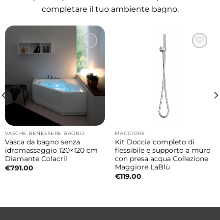
valorizza la ceramica creando una soluzione
completare il tuo ambiente bagno.
elegante e funzionale.
Misure
48×48×h16 cm
Installazione da appoggio o sospesa
Il lavabo può essere installato sia in versione
da appoggio sia sospesa, offrendo ampia
libertà compositiva. L’installazione sospesa
VASCHE BENESSERE BAGNO
MAGGIORE
dona leggerezza visiva e facilita la pulizia del
Vasca da bagno senza
Kit Doccia completo di
idromassaggio 120×120 cm
flessibile e supporto a muro
bagno, mentre la configurazione da
Diamante Colacril
con presa acqua Collezione
appoggio valorizza il lavabo come elemento
Maggiore LaBlù
€
791.00
€
119.00
centrale dell’arredo.
Possibilità di aggiungere piano
d’appoggio