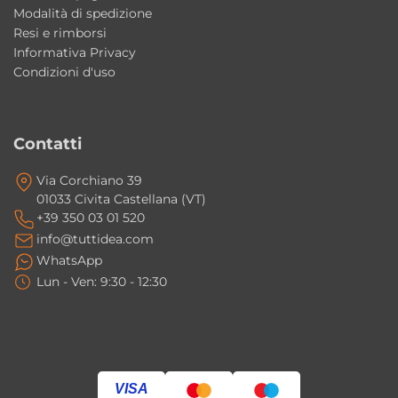
Ceramica 48×48 cm
Modalità di spedizione
Una soluzione compatta e moderna che
Resi e rimborsi
combina estetica contemporanea, praticità
Informativa Privacy
Condizioni d'uso
quotidiana e versatilità d’installazione. Ideale
per arredare bagni moderni anche di piccole
dimensioni con eleganza e funzionalità.
Contatti
Questo lavabo è adatto a bagni piccoli o di
Via Corchiano 39
servizio?
01033 Civita Castellana (VT)
+39 350 03 01 520
Sì, le dimensioni compatte da 48×48 cm lo
info@tuttidea.com
rendono ideale per bagni ospiti, secondi
WhatsApp
bagni o ambienti con spazi ridotti
Lun - Ven: 9:30 - 12:30
mantenendo comunque comfort ed
eleganza.
Meglio installazione sospesa o da
VISA
appoggio?