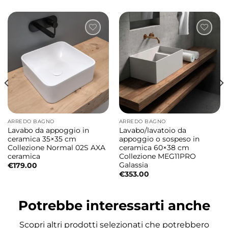
La collezione Cosa nasce dall’incontro tra il
ceramic design di Giancarlo Angelelli e i
complementi progettati da Alessandro
Paolelli. Un progetto contemporaneo che
interpreta il bagno moderno attraverso
forme essenziali, materiali di qualità e
dettagli funzionali pensati per il comfort
quotidiano.
ARREDO BAGNO
ARREDO BAGNO
Lavabo da appoggio in
Lavabo/lavatoio da
Collezione Cosa dal design moderno e
ceramica 35×35 cm
appoggio o sospeso in
Collezione Normal 02S AXA
ceramica 60×38 cm
versatile
ceramica
Collezione MEG11PRO
Galassia
Le proporzioni compatte e il profilo
€
179.00
€
353.00
geometrico con angoli arrotondati rendono
questo lavabo ideale per bagni moderni,
Potrebbe interessarti anche
piccoli spazi, bagni ospiti o ambienti dal
gusto minimale. Il design equilibrato
Scopri altri prodotti selezionati che potrebbero