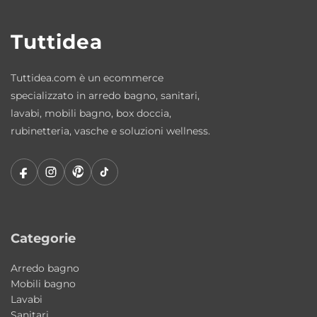
Il lavabo può essere abbinato a piani
Tuttidea
d’appoggio disponibili in diverse finiture
moderne per creare composizioni bagno
Tuttidea.com è un ecommerce
coordinate ed eleganti.
specializzato in arredo bagno, sanitari,
lavabi, mobili bagno, box doccia,
Dotazione
rubinetteria, vasche e soluzioni wellness.
Staffe di fissaggio incluse per i piani
d’appoggio.
Materiali resistenti e qualità AXA Ceramica
La qualità della ceramica AXA garantisce
superfici resistenti, igieniche e semplici da
Categorie
mantenere nel tempo. Le finiture curate e il
design Made in Italy valorizzano l’ambiente
Arredo bagno
Mobili bagno
bagno con uno stile contemporaneo ed
Lavabi
elegante.
Sanitari