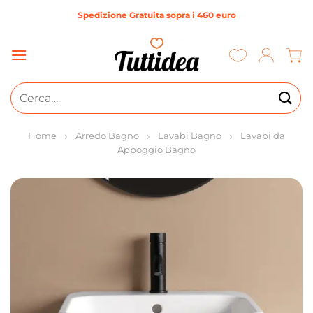
Salta
Spedizione Gratuita sopra i 460 euro
ai
contenuti
Cerca:
Home
Arredo Bagno
Lavabi Bagno
Lavabi da
Appoggio Bagno