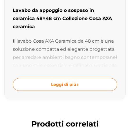
Lavabo da appoggio o sospeso in
ceramica 48×48 cm Collezione Cosa AXA
ceramica
Il lavabo Cosa AXA Ceramica da 48 cm è una
soluzione compatta ed elegante progettata
per arredare ambienti bagno contemporanei
con uno stile essenziale e raffinato. Grazie alla
possibilità di installazione sia da appoggio
che sospesa, offre massima versatilità
Leggi di più
progettuale mantenendo un design
moderno caratterizzato da linee morbide e
geometrie pulite.
Design firmato Giancarlo Angelelli e
Prodotti correlati
Alessandro Paolelli