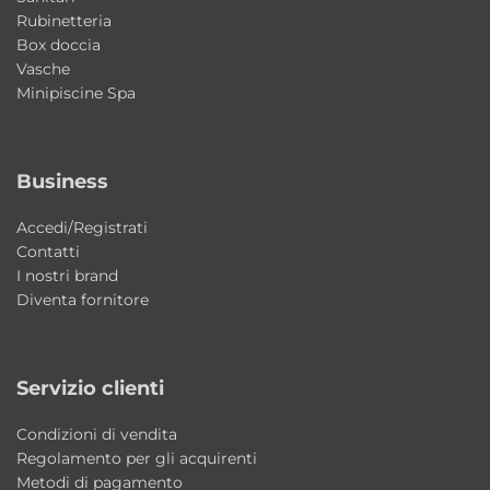
Rubinetteria
Caratteristiche principali
Box doccia
Vasche
Tipologia: lavabo da appoggio o sospeso
Minipiscine Spa
Collezione: Cosa
Ceramic design: Giancarlo Angelelli
Complements design: Alessandro Paolelli
Business
Materiale: ceramica
Installazione: da appoggio o sospesa
Accedi/Registrati
Contatti
Dimensioni: 48×48×h16 cm
I nostri brand
Piani d’appoggio: disponibili in varie finiture
Diventa fornitore
Dotazione: staffe di fissaggio incluse per i
piani d’appoggio
Stile: moderno contemporaneo
Servizio clienti
Made in Italy
Condizioni di vendita
Regolamento per gli acquirenti
Perché scegliere il lavabo Cosa AXA
Metodi di pagamento