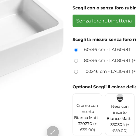
Scegli con o senza foro rubi
Senza foro rubinetteria
Scegli la misura senza foro r
60x46 cm - LAL6048T
80x46 cm - LAL8048T
(
100x46 cm - LAL1048T
(
Optional Scegli il colore del
Cromo con
Nera con
inserto
inserto
Bianco Matt -
Bianco Matt -
330270
(+
330304
(+
€59.00)
€59.00)