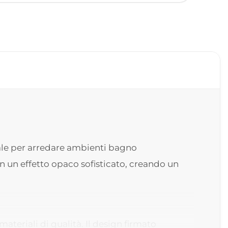
ale per arredare ambienti bagno
on un effetto opaco sofisticato, creando un
teriali di qualità. Il design firmato