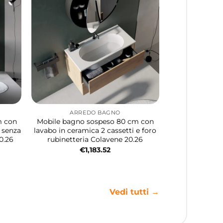
ARREDO BAGNO
m con
Mobile bagno sospeso 80 cm con
i senza
lavabo in ceramica 2 cassetti e foro
0.26
rubinetteria Colavene 20.26
€
1,183.52
Vedi tutti →