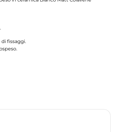
.
di fissaggi.
sospeso.