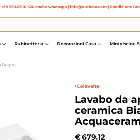
|
+39 350.03.01.520 anche whatsapp
| info@tuttidea.com | Spedizione Grat
a
Rubinetteria
Decorazioni Casa
Minipiscine 
o Bagno
Colavene
Lavabo da a
ceramica Bi
Acquaceram
€
679.12