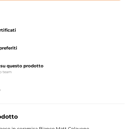
tificati
preferiti
 su questo prodotto
ro team
p
odotto
peso in ceramica Bianco Matt Colavene