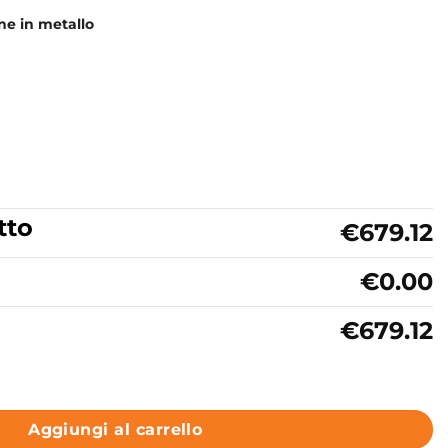
one in metallo
tto
€679.12
€0.00
€679.12
so in ceramica Bianco Matt Colavene Acquaceramica Camale
Aggiungi al carrello