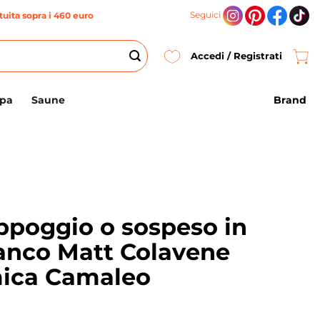
Seguici
uita sopra i 460 euro
Accedi / Registrati
Brand
Spa
Saune
ppoggio o sospeso in
anco Matt Colavene
ica Camaleo