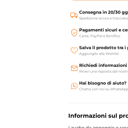
Consegna in 20/30 gg
Spedizione sicura e tracciata
Pagamenti sicuri e cer
Carte, PayPal e Bonifico
Salva il prodotto tra i 
Aggiungilo alla Wishlist
Richiedi informazioni
Ricevi una risposta dal nost
Hai bisogno di aiuto?
Chatta con noi su WhatsAp
Informazioni sul pr
Lavabo da appoggio o sos