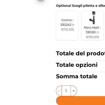
Optional Scegli piletta e sif
Cromo -
330242
(+
Nero Matt -
€110.00)
330261
(+
€150.00)
Totale del prodo
Totale opzioni
Somma totale
Lavabo da appoggio o sospe