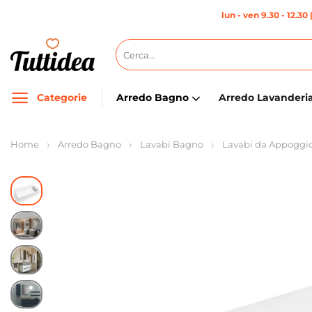
Salta
lun - ven 9.30 - 12.30 
ai
contenuti
Cerca:
Categorie
Arredo Bagno
Arredo Lavanderi
Home
Arredo Bagno
Lavabi Bagno
Lavabi da Appoggi