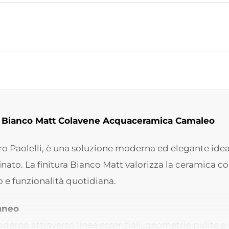
a Bianco Matt Colavene Acquaceramica Camaleo
ro Paolelli, è una soluzione moderna ed elegante ide
inato. La finitura Bianco Matt valorizza la ceramica c
 e funzionalità quotidiana.
aneo
rno attraverso linee essenziali, geometrie pulite e ma