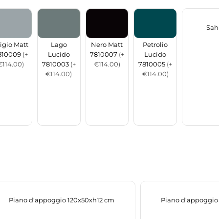
Sah
igio Matt
Lago
Nero Matt
Petrolio
810009
(+
Lucido
7810007
(+
Lucido
€114.00)
7810003
(+
€114.00)
7810005
(+
€114.00)
€114.00)
Piano d'appoggio 120x50xh12 cm
Piano d'appoggio