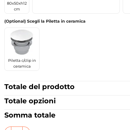
80x50xh12
cm
(Optional) Scegli la Piletta in ceramica
Piletta c/clip in
ceramica
Totale del prodotto
Totale opzioni
Somma totale
Lavabo da appoggio quadrato in ceramica 40x40 cm Colle