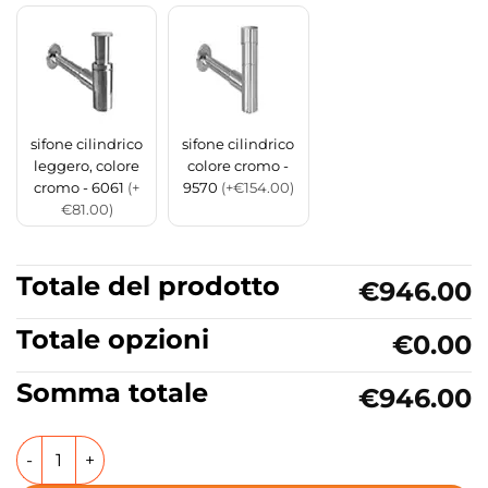
sifone cilindrico
sifone cilindrico
leggero, colore
colore cromo -
cromo - 6061
(+
9570
(+€154.00)
€81.00)
Totale del prodotto
€946.00
Totale opzioni
€0.00
Somma totale
€946.00
Mobile bagno sospeso con lavabo in ceramica 79x45 cm Col