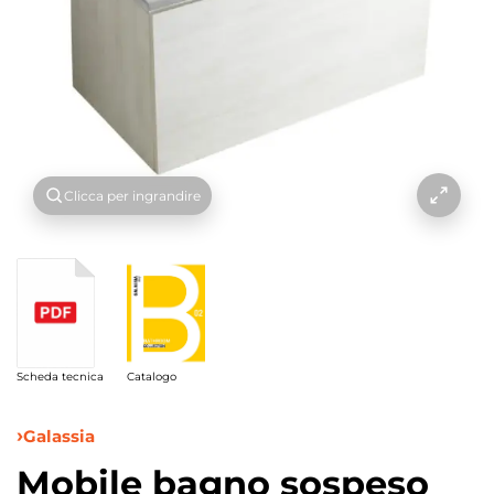
Clicca per ingrandire
Scheda tecnica
Catalogo
Galassia
Mobile bagno sospeso