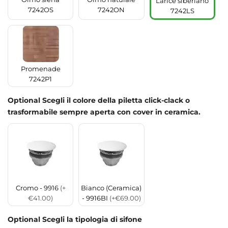
Larice siberiano
7242OS
7242ON
7242LS
Promenade
7242P1
Optional Scegli il colore della piletta click-clack o
trasformabile sempre aperta con cover in ceramica.
Cromo - 9916
(+
Bianco (Ceramica)
€41.00)
- 9916BI
(+€69.00)
Optional Scegli la tipologia di sifone