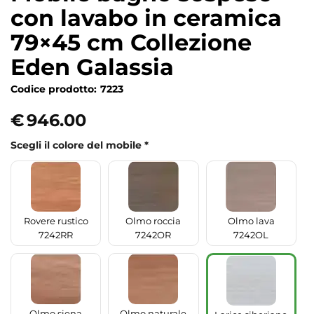
con lavabo in ceramica
79×45 cm Collezione
Eden Galassia
Codice prodotto:
7223
€
946.00
Scegli il colore del mobile
*
Rovere rustico
Olmo roccia
Olmo lava
7242RR
7242OR
7242OL
Olmo siena
Olmo naturale