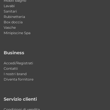
Mobili bagno
Sì, le dimensioni compatte lo rendono ideale
Lavabi
per bagni piccoli o di servizio.
Sanitari
Rubinetteria
<strong>I fissaggi sono inclusi?</strong>
Box doccia
Vasche
Sì, sono forniti per facilitare l’installazione.
Minipiscine Spa
<strong>Il materiale è resistente?</strong>
Sì, la ceramica garantisce durata, igiene e
Business
facilità di manutenzione.
Accedi/Registrati
Contatti
I nostri brand
Diventa fornitore
Servizio clienti
Condizioni di vendita