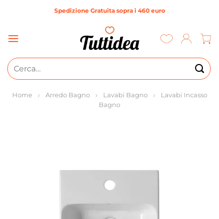
Salta
Spedizione Gratuita sopra i 460 euro
ai
contenuti
Cerca:
Home
Arredo Bagno
Lavabi Bagno
Lavabi Incasso
Bagno