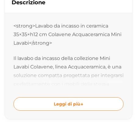
Descrizione
<strong>Lavabo da incasso in ceramica
35×35×h12 cm Colavene Acquaceramica Mini
Lavabi</strong>
Il lavabo da incasso della collezione Mini
Lavabi Colavene, linea Acquaceramica, è una
soluzione compatta progettata per integrarsi
perfettamente con i mobili della stessa
collezione. Ideale per ambienti bagno di
piccole dimensioni, consente di ottenere
Leggi di più
una composizione ordinata, funzionale e
coordinata.
<strong>Integrazione perfetta con i mobili