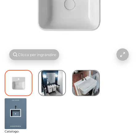
Clicca per ingrandire
Catalogo