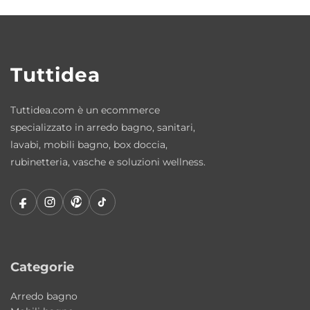
Collezione: Acquaceramica Mini Lavabi
<strong>Perché scegliere il lavabo Mini
Tuttidea
Lavabi Colavene</strong>
Una soluzione compatta e coordinata, ideale
Tuttidea.com è un ecommerce
per completare i mobili della collezione Mini
specializzato in arredo bagno, sanitari,
Lavabi. Perfetto per bagni piccoli, consente
lavabi, mobili bagno, box doccia,
di ottimizzare lo spazio mantenendo
rubinetteria, vasche e soluzioni wellness.
un’estetica pulita e uniforme.
<strong>È compatibile con piani bagno
standard?</strong>
No, è progettato per essere installato sui
mobili della collezione Mini Lavabi.
Categorie
<strong>È adatto a spazi ridotti?</strong>
Arredo bagno