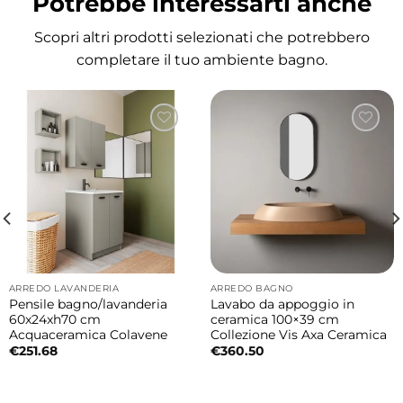
Potrebbe interessarti anche
<strong>Materiali e qualità</strong>
Scopri altri prodotti selezionati che potrebbero
Realizzato in ceramica bianco lucido, offre
completare il tuo ambiente bagno.
una superficie resistente, igienica e facile da
pulire. È progettato per durare nel tempo e
resistere all’umidità tipica dell’ambiente
bagno.
<strong>Caratteristiche principali</strong>
Tipologia: lavabo da incasso per mobile
bagno
Materiale: ceramica
ARREDO LAVANDERIA
ARREDO BAGNO
Finitura: bianco lucido
Pensile bagno/lavanderia
Lavabo da appoggio in
60x24xh70 cm
ceramica 100×39 cm
Dimensioni: 35×35×h12 cm
Acquaceramica Colavene
Collezione Vis Axa Ceramica
Installazione: incasso su mobile Collezione
€
251.68
€
360.50
Mini Lavabi
Fissaggi: inclusi