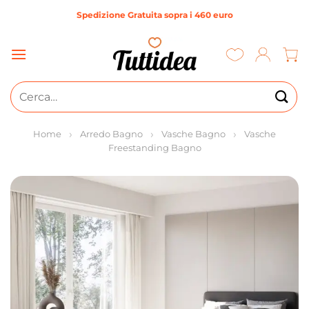
Salta
Spedizione Gratuita sopra i 460 euro
ai
contenuti
Cerca:
Home
Arredo Bagno
Vasche Bagno
Vasche
Freestanding Bagno