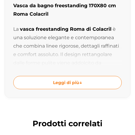
Vasca da bagno freestanding 170X80 cm
Roma Colacril
La
vasca freestanding Roma di Colacril
è
una soluzione elegante e contemporanea
che combina linee rigorose, dettagli raffinati
e comfort assoluto. Il design rettangolare
dalle forme pulite viene addolcito da
morbide stondature che valorizzano
l’estetica della vasca e migliorano
Leggi di più
l’esperienza di utilizzo.
Con una misura di
170x80xh58 cm
e una
capacità di
281 litri
, Roma offre uno spazio
generoso e accogliente, ideale per
Prodotti correlati
concedersi momenti di relax e benessere