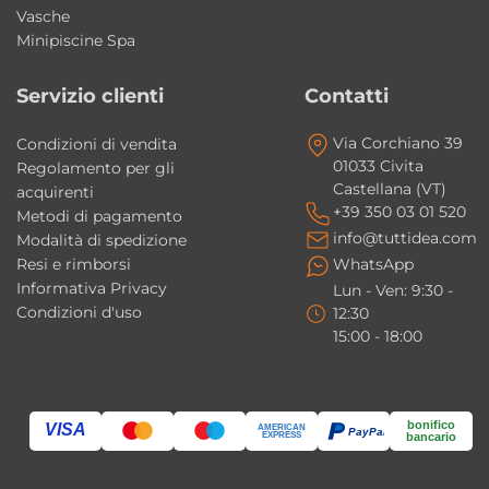
L’acrilico contribuisce inoltre a mantenere
Vasche
Minipiscine Spa
più a lungo la temperatura dell’acqua,
migliorando il comfort durante il bagno.
Servizio clienti
Contatti
Finiture personalizzabili
Via Corchiano 39
Condizioni di vendita
Per soddisfare differenti esigenze estetiche,
01033 Civita
Regolamento per gli
Castellana (VT)
Roma può essere personalizzata con diverse
acquirenti
+39 350 03 01 520
Metodi di pagamento
finiture.
info@tuttidea.com
Modalità di spedizione
Resi e rimborsi
WhatsApp
Disponibili su richiesta:
Informativa Privacy
Lun - Ven: 9:30 -
Condizioni d'uso
12:30
• Piletta Bianco Lucido
15:00 - 18:00
• Piletta Nero Matt
• Finiture bicolore con interno Bianco Lucido
ed esterno colorato Lucido o Matt
bonifico
VISA
AMERICAN
PayPal
EXPRESS
bancario
Queste opzioni permettono di coordinare