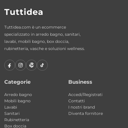
vasca realizzata in un unico pezzo.
Tuttidea
Materiali di qualità e comfort duraturo
La vasca è realizzata in
acrilico sanitario
Tuttidea.com è un ecommerce
bianco lucido
, materiale particolarmente
specializzato in arredo bagno, sanitari,
apprezzato per le sue elevate prestazioni.
lavabi, mobili bagno, box doccia,
rubinetteria, vasche e soluzioni wellness.
I principali vantaggi dell’acrilico sono:
• Superficie calda e piacevole al tatto
• Materiale non poroso e igienico
Categorie
Business
• Facile da pulire
• Ottimo isolamento termico
Arredo bagno
Accedi/Registrati
Mobili bagno
Contatti
• Resistenza ai raggi UV
Lavabi
I nostri brand
• Lunga durata nel tempo
Sanitari
Diventa fornitore
• Possibilità di ripristino tramite kit dedicato
Rubinetteria
Box doccia