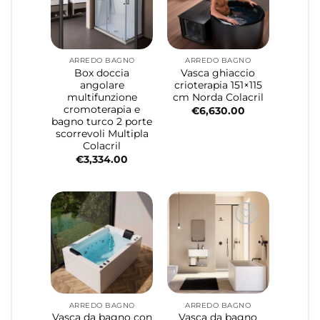
ARREDO BAGNO
ARREDO BAGNO
Box doccia
Vasca ghiaccio
angolare
crioterapia 151×115
multifunzione
cm Norda Colacril
cromoterapia e
€
6,630.00
bagno turco 2 porte
scorrevoli Multipla
Colacril
€
3,334.00
ARREDO BAGNO
ARREDO BAGNO
Vasca da bagno con
Vasca da bagno