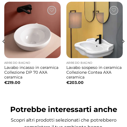
quotidiano.
Design elegante e raffinato
La forma rettangolare, rigorosa e monolitica
della vasca si nobilita di dettagli e stondature
inattese. Roma interpreta il concetto di
vasca freestanding in chiave
contemporanea, creando un perfetto
ARREDO BAGNO
ARREDO BAGNO
equilibrio tra geometria, comfort e
Lavabo incasso in ceramica
Lavabo sospeso in ceramica
ricercatezza estetica.
Collezione DP 70 AXA
Collezione Contea AXA
ceramica
ceramica
€
219.00
€
203.00
Le sue linee essenziali la rendono
protagonista dell’ambiente bagno, offrendo
una presenza scenografica importante ma
Potrebbe interessarti anche
mai eccessiva.
Scopri altri prodotti selezionati che potrebbero
Installazione freestanding per il massimo