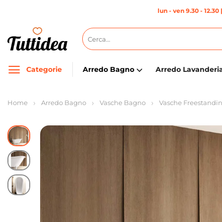
Salta
lun - ven 9.30 - 12.30 
ai
contenuti
Cerca:
Categorie
Arredo Bagno
Arredo Lavanderi
Home
Arredo Bagno
Vasche Bagno
Vasche Freestandi