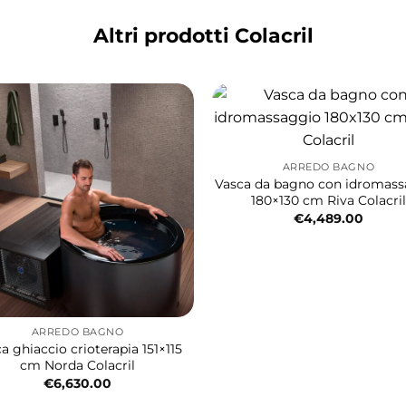
Altri prodotti Colacril
ARREDO BAGNO
Vasca da bagno con idromas
180×130 cm Riva Colacril
€
4,489.00
ARREDO BAGNO
a ghiaccio crioterapia 151×115
cm Norda Colacril
€
6,630.00