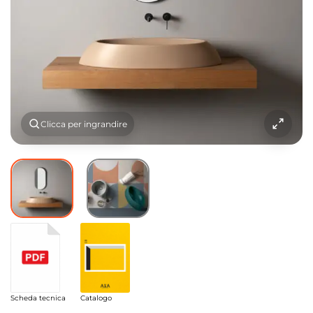
Clicca per ingrandire
Scheda tecnica
Catalogo