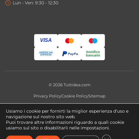
Lun - Ven: 9:30 - 12:30
VISA
bonifico
AMERICAN
PayPal
EXPRESS
bancario
© 2026 Tuttidea.com
Privacy Policy
Cookie Policy
Sitemap
Questo sito utilizza cookie tecnici e, previo consenso, cookie
Usiamo i cookie per fornirti la miglior esperienza d'uso e
analitici e di profilazione. Puoi modificare le preferenze in qualsiasi
navigazione sul nostro sito web.
momento tramite
Impostazioni Cookie
.
Puoi trovare altre informazioni riguardo a quali cookie
usiamo sul sito o disabilitarli nelle impostazioni.
Copyright 2026 ©
tuttidea.com
- P.IVA 02466470560 -