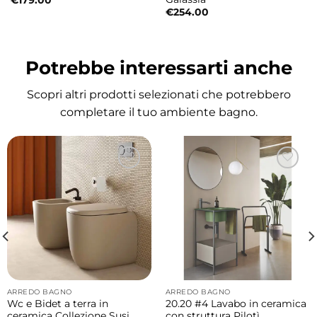
€
179.00
€
254.00
Misure
100×39×h16 cm
Potrebbe interessarti anche
Finiture disponibili
Scopri altri prodotti selezionati che potrebbero
Disponibile in varie finiture lucide e matt
completare il tuo ambiente bagno.
moderne ed eleganti, ideali per
personalizzare l’ambiente bagno con uno
stile contemporaneo e ricercato.
Possibilità di piano d’appoggio optional
Il lavabo può essere completato con pratico
piano d’appoggio disponibile come optional
in diverse finiture, perfetto per creare
composizioni coordinate moderne e
ARREDO BAGNO
ARREDO BAGNO
funzionali.
Wc e Bidet a terra in
20.20 #4 Lavabo in ceramica
ceramica Collezione Susi
con struttura Pilotì