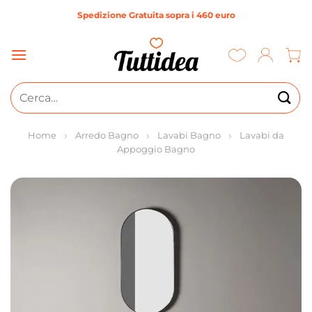
Salta
Spedizione Gratuita sopra i 460 euro
ai
contenuti
Cerca:
Home
Arredo Bagno
Lavabi Bagno
Lavabi da
Appoggio Bagno