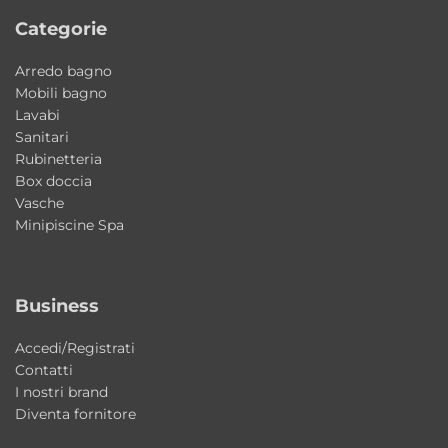
Categorie
Perché scegliere il lavabo Vis AXA
Ceramica
Arredo bagno
Una soluzione elegante e moderna che
Mobili bagno
Lavabi
combina design minimale, ampia praticità e
Sanitari
qualità della ceramica AXA. Ideale per
Rubinetteria
arredare ambienti bagno contemporanei
Box doccia
Vasche
con uno stile ricercato e funzionale.
Minipiscine Spa
Il lavabo è adatto a bagni moderni?
Sì, il design essenziale e le linee
Business
contemporanee lo rendono perfetto per
ambienti bagno moderni ed eleganti.
Accedi/Registrati
Contatti
È possibile aggiungere un piano
I nostri brand
Diventa fornitore
d’appoggio?
Sì, il lavabo può essere completato con piano