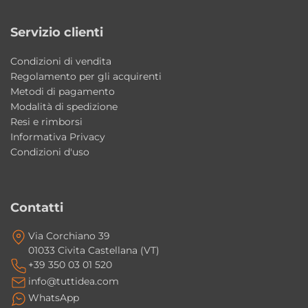
optional disponibile in diverse finiture
Servizio clienti
coordinate.
Condizioni di vendita
Le finiture disponibili comprendono
Regolamento per gli acquirenti
versioni lucide e matt?
Metodi di pagamento
Modalità di spedizione
Sì, il lavabo è disponibile in varie finiture
Resi e rimborsi
lucide e matt moderne e raffinate.
Informativa Privacy
Condizioni d'uso
La ceramica AXA è facile da mantenere?
Sì, le superfici risultano resistenti, igieniche e
semplici da pulire quotidianamente.
Contatti
Via Corchiano 39
01033 Civita Castellana (VT)
+39 350 03 01 520
info@tuttidea.com
WhatsApp