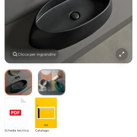
Clicca per ingrandire
Scheda tecnica
Catalogo