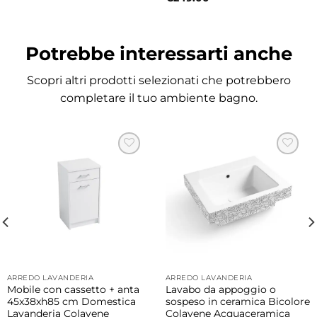
spazio con leggerezza visiva e praticità.
Potrebbe interessarti anche
Misure
82×37,5×h16 cm
Scopri altri prodotti selezionati che potrebbero
completare il tuo ambiente bagno.
Finiture disponibili
Disponibile in numerose finiture lucide e
matt moderne ed eleganti, ideali per
personalizzare il bagno con uno stile
contemporaneo, sofisticato e coordinato agli
altri elementi d’arredo.
Possibilità di piano d’appoggio optional
Il lavabo può essere completato con pratico
ARREDO LAVANDERIA
ARREDO LAVANDERIA
piano d’appoggio disponibile come optional
Mobile con cassetto + anta
Lavabo da appoggio o
in differenti finiture coordinate, perfetto per
45x38xh85 cm Domestica
sospeso in ceramica Bicolore
Lavanderia Colavene
Colavene Acquaceramica