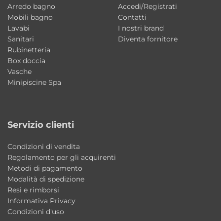
Arredo bagno
Accedi/Registrati
Optional: piano d’appoggio coordinabile
Mobili bagno
Contatti
Stile: moderno contemporaneo
Lavabi
I nostri brand
Sanitari
Diventa fornitore
Perché scegliere il lavabo Vis AXA
Rubinetteria
Box doccia
Ceramica
Vasche
Una soluzione elegante e versatile che
Minipiscine Spa
combina design minimale, praticità
quotidiana e qualità della ceramica AXA.
Ideale per arredare bagni moderni con uno
Servizio clienti
stile raffinato ed essenziale.
Condizioni di vendita
Il lavabo è adatto a bagni contemporanei?
Regolamento per gli acquirenti
Metodi di pagamento
Sì, il design essenziale e le proporzioni
Modalità di spedizione
leggere lo rendono perfetto per ambienti
Resi e rimborsi
bagno moderni ed eleganti.
Informativa Privacy
Condizioni d'uso