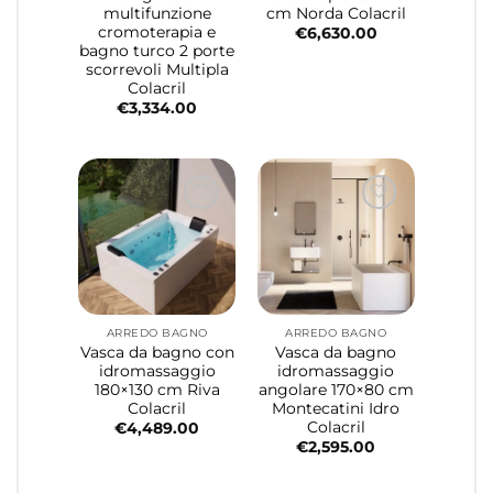
multifunzione
cm Norda Colacril
cromoterapia e
€
6,630.00
bagno turco 2 porte
scorrevoli Multipla
Colacril
€
3,334.00
ARREDO BAGNO
ARREDO BAGNO
Vasca da bagno con
Vasca da bagno
idromassaggio
idromassaggio
180×130 cm Riva
angolare 170×80 cm
Colacril
Montecatini Idro
Colacril
€
4,489.00
€
2,595.00