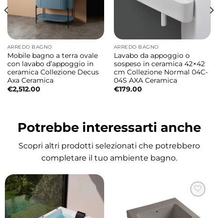
contemporanea ed elegante, perfetta per
ambienti bagno moderni e ricercati. L’ampio
invaso interno offre una sensazione di
ARREDO BAGNO
ARREDO BAGNO
comfort e libertà di movimento,
Mobile bagno a terra ovale
Lavabo da appoggio o
trasformando ogni utilizzo in un autentico
con lavabo d’appoggio in
sospeso in ceramica 42×42
ceramica Collezione Decus
cm Collezione Normal 04C-
momento di relax.
Axa Ceramica
04S AXA Ceramica
€
2,512.00
€
179.00
Due circuiti Whirlpool per il massimo
benessere
Potrebbe interessarti anche
Date le generose dimensioni della vasca,
Colacril ha progettato un sistema
Scopri altri prodotti selezionati che potrebbero
idromassaggio con
doppio circuito
completare il tuo ambiente bagno.
Whirlpool
, studiato per garantire una
distribuzione uniforme dei getti e
un’esperienza di benessere completa in ogni
zona della vasca.