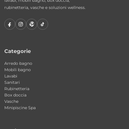
lavabi, mobili bagno, box doccia,
avvolgente e un’esperienza wellness di
rubinetteria, vasche e soluzioni wellness.
livello superiore.
Comfort, relax e spazio senza
compromessi
Grazie all’ampia capacità da 650 litri e alla
configurazione studiata per accogliere
Categorie
comodamente più persone, Sharm
Arredo bagno
rappresenta una soluzione ideale per chi
Mobili bagno
desidera vivere il bagno come un vero spazio
Lavabi
dedicato al benessere.
Sanitari
Rubinetteria
Box doccia
Materiali di qualità e finiture eleganti
Vasche
La vasca è realizzata in
acrilico bianco
Minipiscine Spa
lucido
, materiale apprezzato per la sua
resistenza, facilità di pulizia e piacevole
sensazione al contatto. La finitura interna ed