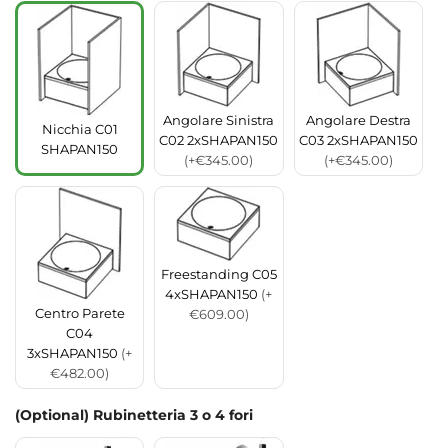
Angolare Sinistra
Angolare Destra
Nicchia C01
C02 2xSHAPAN150
C03 2xSHAPAN150
SHAPAN150
(+€345.00)
(+€345.00)
Freestanding C05
4xSHAPAN150
(+
Centro Parete
€609.00)
C04
3xSHAPAN150
(+
€482.00)
(Optional) Rubinetteria 3 o 4 fori