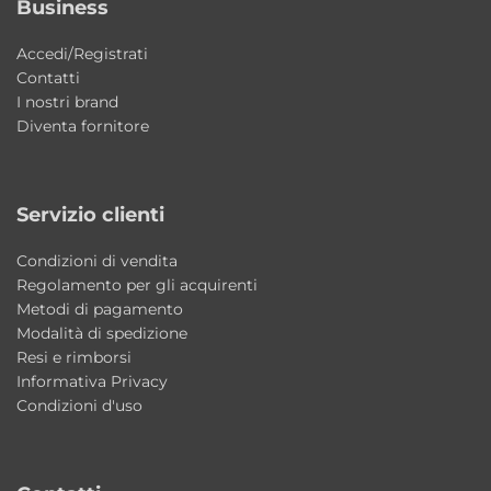
Business
esterna bianco lucido valorizza il design
Accedi/Registrati
essenziale della vasca e si integra facilmente
Contatti
in qualsiasi progetto bagno.
I nostri brand
Diventa fornitore
Perché scegliere Sharm Colacril
Scegliere Sharm significa portare nella
propria casa una vasca idromassaggio di
Servizio clienti
grandi dimensioni progettata per offrire
Condizioni di vendita
comfort, relax e prestazioni elevate. Il doppio
Regolamento per gli acquirenti
circuito Whirlpool, l’ampia capacità interna e
Metodi di pagamento
il design firmato Alessandro Paolelli la
Modalità di spedizione
rendono una delle soluzioni wellness più
Resi e rimborsi
Informativa Privacy
esclusive della collezione Colacril.
Condizioni d'uso
Caratteristiche principali