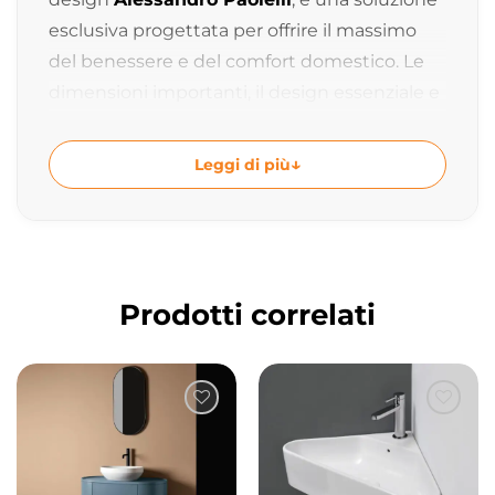
esclusiva progettata per offrire il massimo
del benessere e del comfort domestico. Le
dimensioni importanti, il design essenziale e
l’avanzato sistema idromassaggio la rendono
ideale per creare una vera area wellness
Leggi di più
all’interno del bagno.
Con una misura di
150x150xh68 cm
, una
capacità di
650 litri
e un peso di
108 kg
,
Sharm è pensata per regalare un’esperienza
Prodotti correlati
immersiva e coinvolgente, caratterizzata da
ampi spazi e prestazioni elevate.
Design firmato Alessandro Paolelli
Le linee pulite e la forma quadrata
conferiscono alla vasca un’estetica