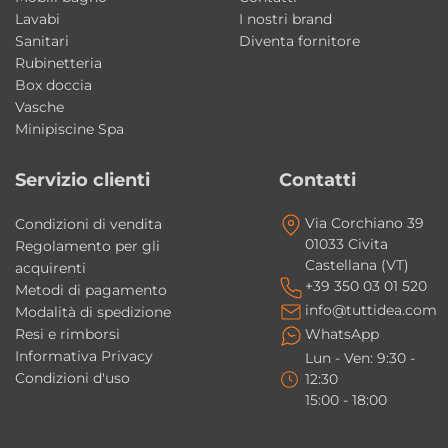
Lavabi
I nostri brand
Praticità e comfort quotidiano
Sanitari
Diventa fornitore
Le dimensioni generose e la profondità della
Rubinetteria
vasca garantiscono massima comodità
Box doccia
durante le attività quotidiane in cucina
Vasche
Minipiscine Spa
migliorando funzionalità ed ergonomia.
Servizio clienti
Contatti
Facile da pulire e igienizzare
La superficie in ceramica consente una
Via Corchiano 39
Condizioni di vendita
pulizia semplice e veloce garantendo elevati
01033 Civita
Regolamento per gli
Castellana (VT)
standard igienici e praticità di
acquirenti
+39 350 03 01 520
Metodi di pagamento
manutenzione.
info@tuttidea.com
Modalità di spedizione
Resi e rimborsi
WhatsApp
Ideale per cucine moderne e
Informativa Privacy
Lun - Ven: 9:30 -
contemporanee
Condizioni d'uso
12:30
15:00 - 18:00
Il design essenziale e le finiture moderne
rendono questo lavello perfetto per