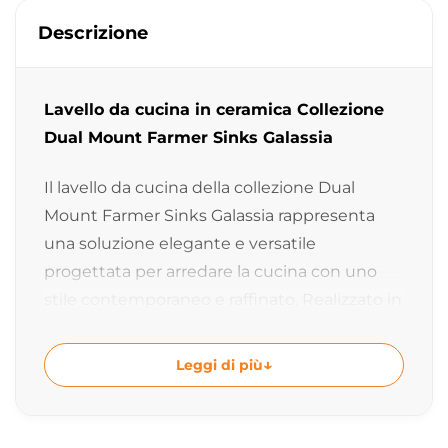
Descrizione
Lavello da cucina in ceramica Collezione
Dual Mount Farmer Sinks Galassia
Il lavello da cucina della collezione Dual
Mount Farmer Sinks Galassia rappresenta
una soluzione elegante e versatile
progettata per arredare la cucina con uno
stile contemporaneo e raffinato. Realizzato in
ceramica di alta qualità e caratterizzato dalla
possibilità di doppia installazione, questo
Leggi di più
lavello combina praticità quotidiana, design
moderno e massima qualità costruttiva.
Interamente realizzato Made in Italy, è ideale