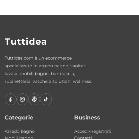
coordinate.
Colori disponibili
• Bianco
• Bianco Matt
Tuttidea
• Nero Matt
Tuttidea.com è un ecommerce
Disponibile in diverse misure
specializzato in arredo bagno, sanitari,
La collezione Dual Mount Farmer Sinks è
lavabi, mobili bagno, box doccia,
disponibile in differenti dimensioni per
rubinetteria, vasche e soluzioni wellness.
adattarsi perfettamente a cucine di varie
dimensioni e configurazioni.
Misure disponibili
Categorie
Business
• 61x46xH25,5 cm
• 76x46xH25,5 cm
Arredo bagno
Accedi/Registrati
Mobili bagno
Contatti