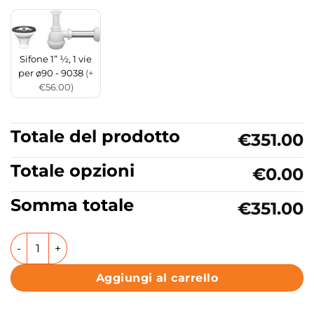
Sifone 1” ½, 1 vie
per ø90 - 9038
(+
€56.00)
Totale del prodotto
€351.00
Totale opzioni
€0.00
Somma totale
€351.00
Lavello da cucina in ceramica Collezione Dual Mount Farme
Aggiungi al carrello