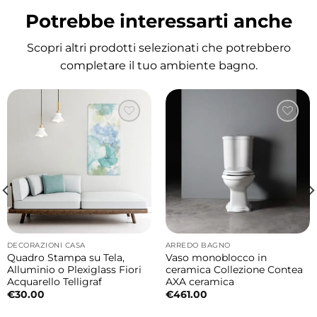
Installazione soprapiano o sottopiano
Potrebbe interessarti anche
La possibilità di scegliere tra installazione
soprapiano e sottopiano permette di
Scopri altri prodotti selezionati che potrebbero
personalizzare l’estetica della cucina creando
completare il tuo ambiente bagno.
soluzioni moderne ed eleganti.
Ceramica di alta qualità
La ceramica Galassia garantisce elevata
resistenza all’usura, lunga durata nel tempo e
massima praticità di pulizia mantenendo
inalterata la qualità estetica anche con
utilizzo quotidiano.
DECORAZIONI CASA
ARREDO BAGNO
Disponibile in eleganti finiture moderne
Quadro Stampa su Tela,
Vaso monoblocco in
Il lavello può essere scelto in differenti
Alluminio o Plexiglass Fiori
ceramica Collezione Contea
Acquarello Telligraf
AXA ceramica
finiture per adattarsi perfettamente allo stile
€
30.00
€
461.00
della cucina e creare composizioni raffinate e