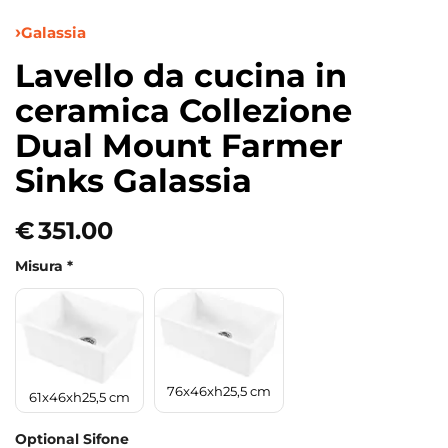
Galassia
Lavello da cucina in
ceramica Collezione
Dual Mount Farmer
Sinks Galassia
€
351.00
Misura
*
76x46xh25,5 cm
61x46xh25,5 cm
Optional Sifone