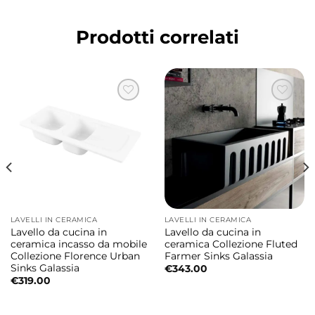
per cucine moderne, minimaliste e ambienti
Prodotti correlati
dal gusto ricercato.
Design moderno ed essenziale
Le linee pulite e le proporzioni equilibrate
rendono questo lavello una soluzione
elegante capace di integrarsi perfettamente
in differenti stili di cucina contemporanea.
Lavello doppio montaggio versatile
La particolare configurazione Dual Mount
LAVELLI IN CERAMICA
LAVELLI IN CERAMICA
consente di installare il lavello sia in modalità
Lavello da cucina in
Lavello da cucina in
soprapiano che sottopiano offrendo grande
ceramica incasso da mobile
ceramica Collezione Fluted
Collezione Florence Urban
Farmer Sinks Galassia
libertà progettuale e massima adattabilità
Sinks Galassia
€
343.00
alle diverse esigenze d’arredo.
€
319.00