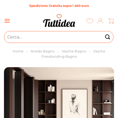
Salta
Spedizione Gratuita sopra i 460 euro
ai
contenuti
Cerca:
Home
Arredo Bagno
Vasche Bagno
Vasche
Freestanding Bagno