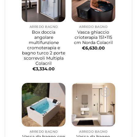
ARREDO BAGNO
ARREDO BAGNO
Box doccia
Vasca ghiaccio
angolare
crioterapia 151×115
multifunzione
cm Norda Colacril
cromoterapia e
€
6,630.00
bagno turco 2 porte
scorrevoli Multipla
Colacril
€
3,334.00
ARREDO BAGNO
ARREDO BAGNO
Vasca da bagno con
Vasca da bagno