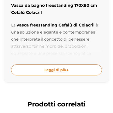
Vasca da bagno freestanding 170X80 cm
Cefalù Colacril
La
vasca freestanding Cefalù di Colacril
è
una soluzione elegante e contemporanea
che interpreta il concetto di benessere
attraverso forme morbide, proporzioni
equilibrate e una presenza scenografica
raffinata. Pensata per diventare protagonista
dell’ambiente bagno, offre comfort, qualità
Leggi di più
costruttiva e un design senza tempo.
Con una misura di
170x80xh60 cm
, una
capacità di
250 litri
e un peso di
60 kg
,
Cefalù rappresenta una scelta ideale per chi
Prodotti correlati
desidera trasformare il bagno in uno spazio