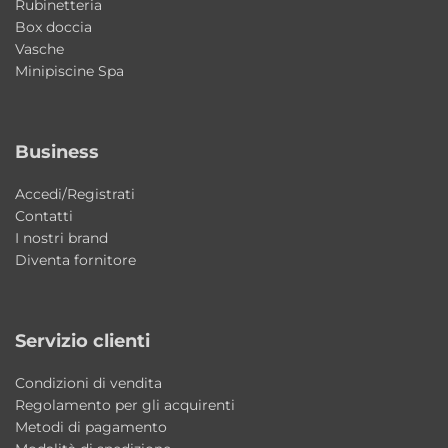
Rubinetteria
• Ottimo isolamento termico
Box doccia
• Resistenza ai raggi UV
Vasche
• Lunga durata nel tempo
Minipiscine Spa
• Possibilità di ripristino tramite kit dedicato
L’acrilico contribuisce inoltre a mantenere
Business
più a lungo la temperatura dell’acqua,
Accedi/Registrati
migliorando il comfort durante il bagno.
Contatti
I nostri brand
Finiture personalizzabili
Diventa fornitore
Cefalù è proposta nella raffinata finitura
Bianco Lucido
e può essere personalizzata
per adattarsi a differenti progetti d’arredo.
Servizio clienti
Condizioni di vendita
Disponibili su richiesta:
Regolamento per gli acquirenti
Metodi di pagamento
• Piletta Bianco Lucido