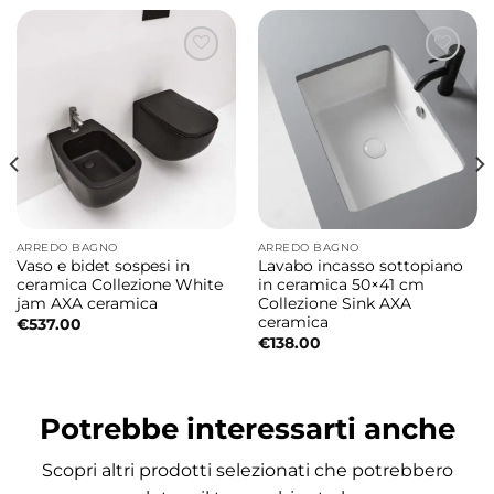
dedicato al relax e alla cura di sé.
Design elegante e armonioso
Le forme morbide e avvolgenti della vasca
Cefalù creano un perfetto equilibrio tra
estetica e funzionalità. Il profilo elegante e le
proporzioni armoniose la rendono adatta sia
a bagni moderni sia ad ambienti più ricercati,
ARREDO BAGNO
ARREDO BAGNO
dove ogni dettaglio contribuisce a creare
Vaso e bidet sospesi in
Lavabo incasso sottopiano
un’atmosfera esclusiva.
ceramica Collezione White
in ceramica 50×41 cm
jam AXA ceramica
Collezione Sink AXA
ceramica
€
537.00
La sua presenza discreta ma distintiva
€
138.00
valorizza l’ambiente bagno trasformandolo in
uno spazio dedicato al benessere
Potrebbe interessarti anche
quotidiano.
Scopri altri prodotti selezionati che potrebbero
Installazione freestanding per il massimo