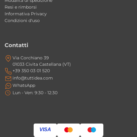
Modalità di spedizione
• Piletta Nero Matt
Resi e rimborsi
• Finiture Bicolore Lucide
Informativa Privacy
Condizioni d'uso
• Finiture Bicolore Matt
Le finiture bicolore prevedono interno
Contatti
Bianco Lucido ed esterno personalizzabile in
diverse colorazioni Lucide o Matt.
Via Corchiano 39
01033 Civita Castellana (VT)
Dotazioni incluse
+39 350 03 01 520
• Sifone incluso
info@tuttidea.com
WhatsApp
• Piletta Up-Down cromata
Lun - Ven: 9:30 - 12:30
• Troppopieno integrato nella vasca
• Piedini di regolazione
• Kit di riparazione disponibile per eventuali
graffi o scheggiature
VISA
Perché scegliere Cefalù Colacril