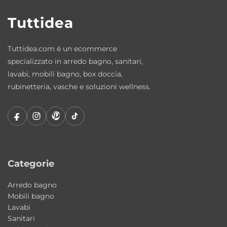
Questa soluzione garantisce una superficie
Tuttidea
uniforme ed elegante, valorizzando
ulteriormente la qualità estetica del
Tuttidea.com è un ecommerce
prodotto.
specializzato in arredo bagno, sanitari,
lavabi, mobili bagno, box doccia,
Materiali di qualità e comfort duraturo
rubinetteria, vasche e soluzioni wellness.
La vasca è realizzata in
acrilico sanitario
,
materiale particolarmente apprezzato per le
sue elevate prestazioni tecniche ed
estetiche.
Categorie
I principali vantaggi dell’acrilico sono:
Arredo bagno
• Superficie calda e piacevole al tatto
Mobili bagno
• Materiale non poroso e igienico
Lavabi
• Facile da pulire
Sanitari