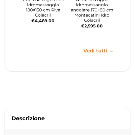
idromassaggio
idromassaggio
180×130 cm Riva
angolare 170×80 cm
Colacril
Montecatini Idro
Colacril
€
4,489.00
€
2,595.00
Vedi tutti →
Descrizione