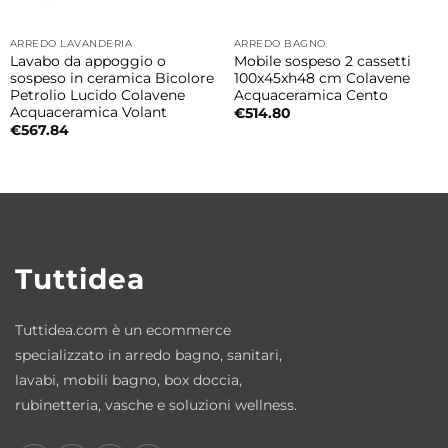
elegante e semplice da pulire. Ideale per
ARREDO LAVANDERIA
ARREDO BAGNO
composizioni bagno moderne e funzionali.
Lavabo da appoggio o
Mobile sospeso 2 cassetti
sospeso in ceramica Bicolore
100x45xh48 cm Colavene
Petrolio Lucido Colavene
Acquaceramica Cento
Finiture disponibili lavabo
Acquaceramica Volant
€
514.80
Il lavabo in ceramica è disponibile in varie
€
567.84
finiture moderne lucide e matt ideali per
personalizzare il bagno con uno stile
elegante, contemporaneo e coordinato
all’arredo.
Tuttidea
Possibilità di aggiungere piani d’appoggio
Il lavabo può essere abbinato a piani
Tuttidea.com è un ecommerce
d’appoggio disponibili in diverse misure e
specializzato in arredo bagno, sanitari,
finiture moderne per creare composizioni
lavabi, mobili bagno, box doccia,
bagno coordinate e personalizzate.
rubinetteria, vasche e soluzioni wellness.