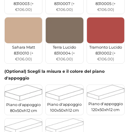
8310003
(+
8310007
(+
8310005
(+
€106.00)
€106.00)
€106.00)
Sahara Matt
Terra Lucido
Tramonto Lucido
8310010
(+
8310004
(+
8310002
(+
€106.00)
€106.00)
€106.00)
(Optional) Scegli la misura e il colore del piano
d'appoggio
Piano d'appoggio
Piano d'appoggio
Piano d'appoggio
120x50xh12 cm
100x50xh12 cm
80x50xh12 cm