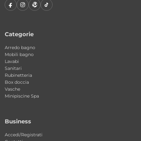
Dotazione
Staffe di fissaggio incluse per i piani
d’appoggio.
Categorie
Materiali resistenti e qualità AXA Ceramica
La qualità della ceramica AXA garantisce
Arredo bagno
superfici resistenti, igieniche e semplici da
Mobili bagno
mantenere nel tempo. Le finiture curate e il
Lavabi
Sanitari
design Made in Italy valorizzano l’ambiente
Rubinetteria
bagno con eleganza contemporanea.
Box doccia
Vasche
Caratteristiche principali
Minipiscine Spa
Tipologia: lavabo a incasso
Collezione: DP 70
Business
Design: Giancarlo Angelelli
Materiale: ceramica
Accedi/Registrati
Installazione: incasso