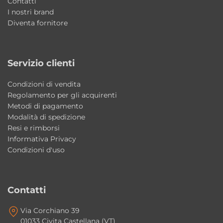
Contatti
Dimensioni lavabo: Ø45×h21 cm
I nostri brand
Diventa fornitore
Bordo: 7 cm
Finiture lavabo: lucide e matt
Piani d’appoggio: disponibili in varie misure e
Servizio clienti
finiture
Dotazione: staffe di fissaggio incluse per i
Condizioni di vendita
piani d’appoggio
Regolamento per gli acquirenti
Metodi di pagamento
Stile: moderno contemporaneo
Modalità di spedizione
Made in Italy
Resi e rimborsi
Informativa Privacy
Perché scegliere il lavabo incasso DP 70
Condizioni d'uso
AXA Ceramica
Una soluzione moderna ed elegante che
combina design contemporaneo, praticità
Contatti
quotidiana e qualità della ceramica italiana.
Via Corchiano 39
Ideale per arredare ambienti bagno raffinati
01033 Civita Castellana (VT)