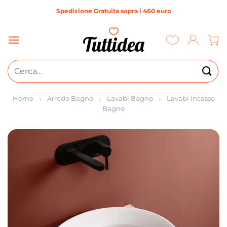
Salta
Spedizione Gratuita sopra i 460 euro
ai
contenuti
Cerca:
Home
Arredo Bagno
Lavabi Bagno
Lavabi Incasso
Bagno