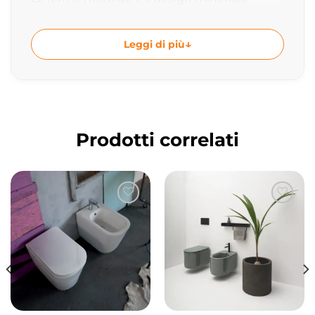
valorizzano la ceramica creando un lavabo
pratico e scenografico ideale per
Leggi di più
composizioni bagno moderne e coordinate.
Design firmato Giancarlo Angelelli
La collezione DP nasce dal progetto di
Giancarlo Angelelli, designer che interpreta il
Prodotti correlati
bagno contemporaneo attraverso forme
pure, proporzioni armoniose e materiali di
qualità. Il lavabo si distingue per il profilo
elegante e il design essenziale capace di
integrarsi perfettamente in ambienti
moderni e sofisticati.
Collezione DP dal design moderno e
minimale