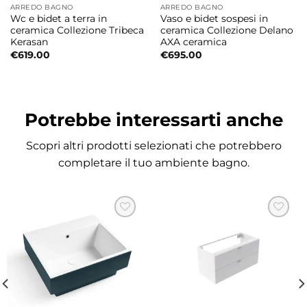
ARREDO BAGNO
ARREDO BAGNO
Le linee morbide e il profilo rotondo rendono
Wc e bidet a terra in
Vaso e bidet sospesi in
questo lavabo ideale per ambienti bagno
ceramica Collezione Tribeca
ceramica Collezione Delano
Kerasan
AXA ceramica
contemporanei dove estetica e funzionalità
€
619.00
€
695.00
convivono armoniosamente. L’installazione a
incasso garantisce una soluzione ordinata,
pratica ed elegante.
Potrebbe interessarti anche
Misure lavabo
Scopri altri prodotti selezionati che potrebbero
Ø45×h21 cm
completare il tuo ambiente bagno.
Bordo lavabo
7 cm
Installazione a incasso pratica ed elegante
La configurazione a incasso permette di
integrare perfettamente il lavabo nel piano
bagno creando una superficie uniforme,