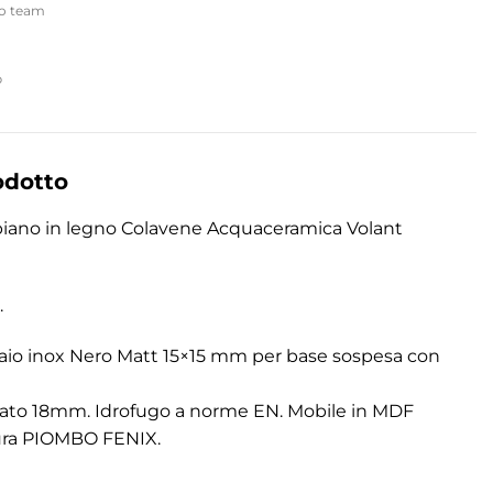
ro team
p
odotto
ipiano in legno Colavene Acquaceramica Volant
.
ciaio inox Nero Matt 15×15 mm per base sospesa con
litato 18mm. Idrofugo a norme EN. Mobile in MDF
tura PIOMBO FENIX.