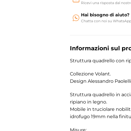
Ricevi una risposta dal nost
Hai bisogno di aiuto?
Chatta con noi su WhatsAp
Informazioni sul pr
Struttura quadrello con r
Collezione Volant.
Design Alessandro Paolelli
Struttura quadrello in ac
ripiano in legno.
Mobile in truciolare nobi
idrofugo 19mm nella fini
Misure: