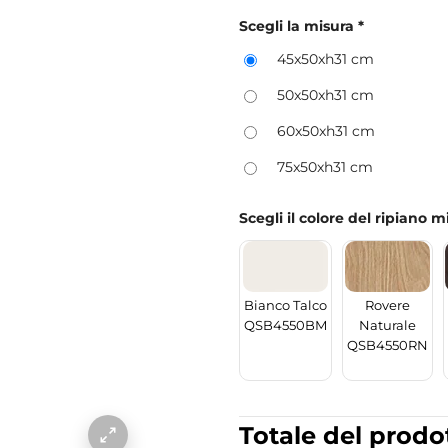
Scegli la misura
*
45x50xh31 cm
50x50xh31 cm
60x50xh31 cm
75x50xh31 cm
Scegli il colore del ripiano 
Bianco Talco
Rovere
QSB4550BM
Naturale
QSB4550RN
Totale del prodo