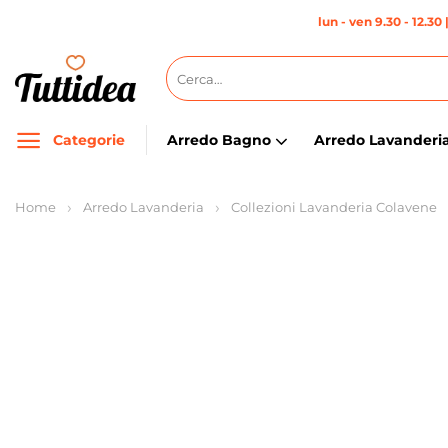
Salta
lun - ven 9.30 - 12.30 
ai
contenuti
Cerca:
Categorie
Arredo Bagno
Arredo Lavanderi
Home
Arredo Lavanderia
Collezioni Lavanderia Colavene