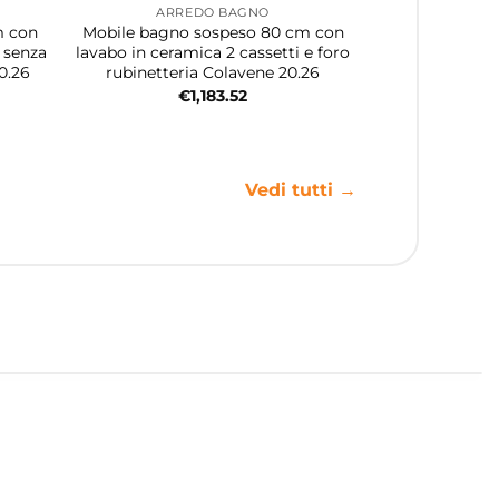
ARREDO BAGNO
m con
Mobile bagno sospeso 80 cm con
i senza
lavabo in ceramica 2 cassetti e foro
0.26
rubinetteria Colavene 20.26
€
1,183.52
Vedi tutti →