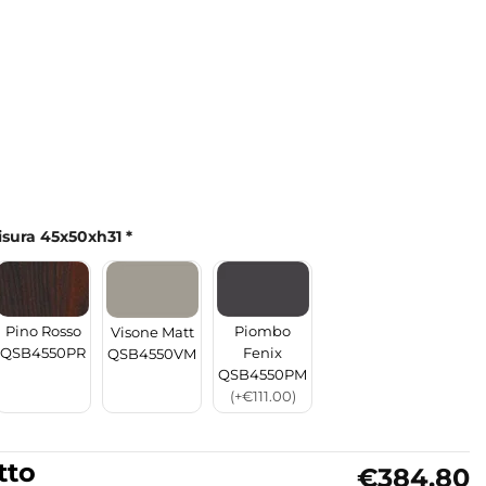
misura 45x50xh31
*
Pino Rosso
Piombo
Visone Matt
QSB4550PR
Fenix
QSB4550VM
QSB4550PM
(+€111.00)
tto
€384.80