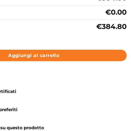
€0.00
€384.80
iano in legno Colavene Acquaceramica Volant quantità
Aggiungi al carrello
tificati
preferiti
 su questo prodotto