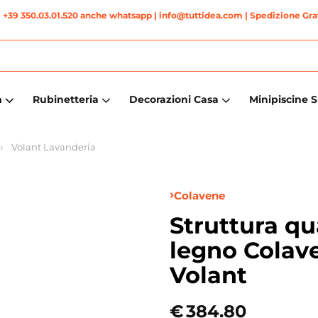
|
+39 350.03.01.520 anche whatsapp
| info@tuttidea.com | Spedizione Grat
a
Rubinetteria
Decorazioni Casa
Minipiscine 
Volant Lavanderia
Colavene
Struttura qu
legno Colav
Volant
€
384.80