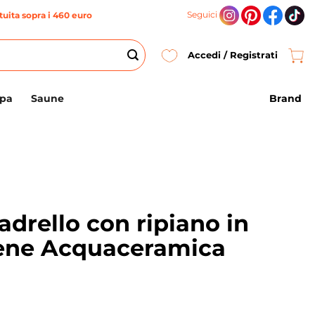
Seguici
uita sopra i 460 euro
Accedi / Registrati
Brand
Spa
Saune
adrello con ripiano in
ene Acquaceramica