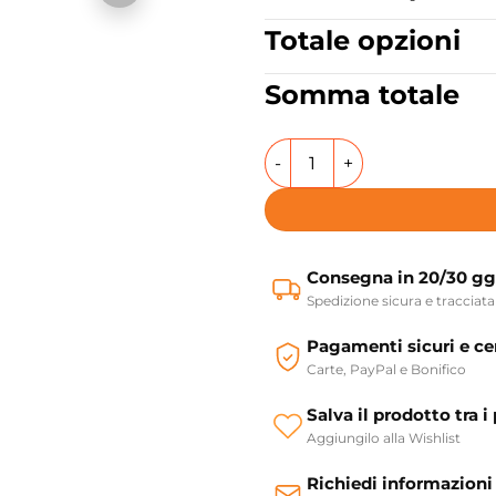
Totale opzioni
Somma totale
Struttura quadrello con rip
Consegna in 20/30 gg
Spedizione sicura e tracciata
Pagamenti sicuri e cer
Carte, PayPal e Bonifico
Salva il prodotto tra i 
Aggiungilo alla Wishlist
Richiedi informazioni