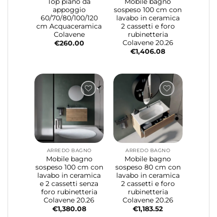
Top piano da
Mobile bagno
appoggio
sospeso 100 cm con
60/70/80/100/120
lavabo in ceramica
cm Acquaceramica
2 cassetti e foro
Colavene
rubinetteria
Colavene 20.26
€
260.00
€
1,406.08
ARREDO BAGNO
ARREDO BAGNO
Mobile bagno
Mobile bagno
sospeso 100 cm con
sospeso 80 cm con
lavabo in ceramica
lavabo in ceramica
e 2 cassetti senza
2 cassetti e foro
foro rubinetteria
rubinetteria
Colavene 20.26
Colavene 20.26
€
1,380.08
€
1,183.52