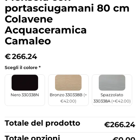
portasciugamani 80 cm
Colavene
Acquaceramica
Camaleo
€
266.24
Scegli il colore
*
Nero 330338N
Bronzo 330338B
(+
Spazzolato
€42.00)
330338A
(+€42.00)
Totale del prodotto
€266.24
Totale opzioni
€0.00