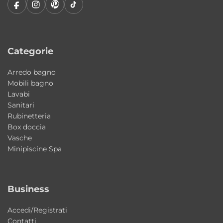
casa una vasca elegante, affidabile e
progettata per offrire comfort nel tempo. La
configurazione da incasso, la qualità
costruttiva Colacril e il design
Categorie
contemporaneo la rendono una soluzione
Arredo bagno
ideale per creare una zona relax
Mobili bagno
perfettamente integrata nell’ambiente
Lavabi
bagno.
Sanitari
Rubinetteria
Box doccia
Caratteristiche principali
Vasche
Minipiscine Spa
• Misura: 150x100xh55 cm
• Capacità: 110 litri
• Materiale: Acrilico
Business
• Finitura: Bianco Lucido
• Peso solo guscio: 18 kg
Accedi/Registrati
Contatti
• Peso guscio + telaio: 46 kg