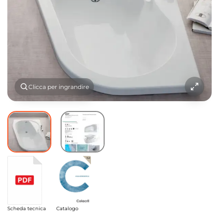
Clicca per ingrandire
Scheda tecnica
Catalogo