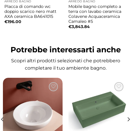
ARREDO BAGNO
ARREDO BAGNO
moderne e l’ampio invaso garantiscono
Placca di comando wc
Mobile bagno completo a
comfort durante l’utilizzo e contribuiscono a
doppio scarico nero matt
terra con lavabo ceramica
AXA ceramica BA641015
Colavene Acquaceramica
creare un ambiente elegante e accogliente.
Camaleo #5
€
196.00
€
3,843.84
Perfetta per installazioni da incasso
La configurazione da incasso consente di
Potrebbe interessarti anche
integrare la vasca all’interno della muratura o
di strutture rivestite, creando un risultato
Scopri altri prodotti selezionati che potrebbero
estetico essenziale e raffinato. Questa
completare il tuo ambiente bagno.
soluzione permette di personalizzare
completamente il rivestimento esterno e
valorizzare il progetto bagno.
Comfort e relax quotidiano
Grazie alla forma ergonomica e alle
dimensioni ben proporzionate, la vasca Wap
offre una piacevole esperienza di