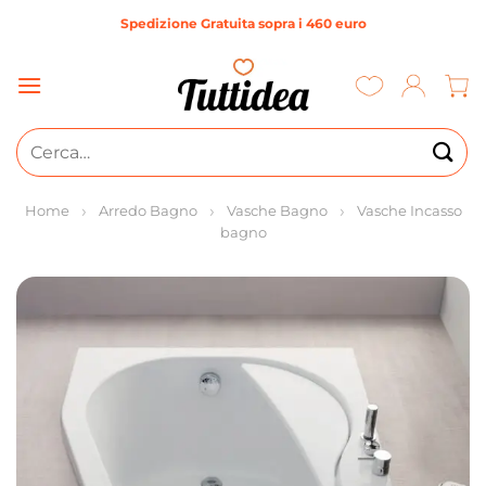
Salta
Spedizione Gratuita sopra i 460 euro
ai
contenuti
Cerca:
Home
Arredo Bagno
Vasche Bagno
Vasche Incasso
bagno