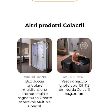
Altri prodotti Colacril
ARREDO BAGNO
ARREDO BAGNO
Box doccia
Vasca ghiaccio
angolare
crioterapia 151×115
multifunzione
cm Norda Colacril
cromoterapia e
€
6,630.00
bagno turco 2 porte
scorrevoli Multipla
Colacril