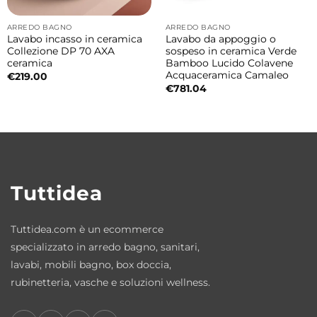
immersione, ideale per concedersi momenti
ARREDO BAGNO
ARREDO BAGNO
di relax e benessere all’interno della propria
Lavabo incasso in ceramica
Lavabo da appoggio o
Collezione DP 70 AXA
sospeso in ceramica Verde
casa.
ceramica
Bamboo Lucido Colavene
Acquaceramica Camaleo
€
219.00
€
781.04
Materiali di qualità e finiture eleganti
La vasca è realizzata in
acrilico bianco
lucido
, materiale resistente, durevole e
piacevole al contatto. L’acrilico garantisce
facilità di pulizia, ottimo isolamento termico
Tuttidea
e una lunga durata nel tempo. La struttura
può essere configurata con solo guscio
Tuttidea.com è un ecommerce
oppure con guscio e telaio per facilitare
specializzato in arredo bagno, sanitari,
l’installazione.
lavabi, mobili bagno, box doccia,
rubinetteria, vasche e soluzioni wellness.
Perché scegliere Wap Colacril da incasso
Scegliere Wap significa portare nella propria