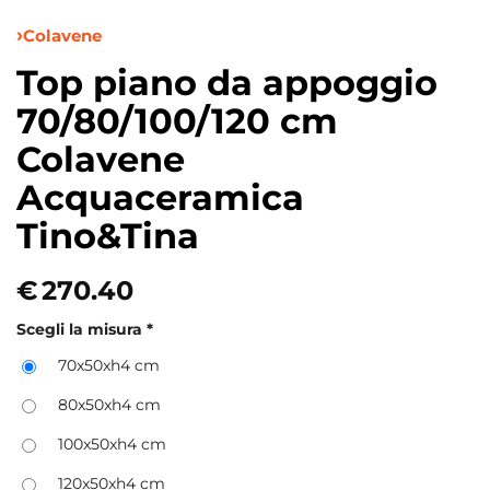
Colavene
Top piano da appoggio
70/80/100/120 cm
Colavene
Acquaceramica
Tino&Tina
€
270.40
Scegli la misura
*
70x50xh4 cm
80x50xh4 cm
100x50xh4 cm
120x50xh4 cm