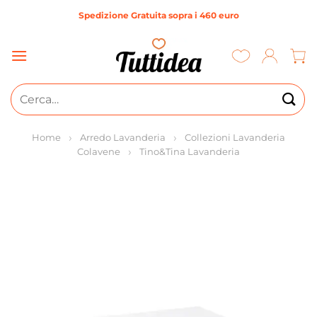
Salta
Spedizione Gratuita sopra i 460 euro
ai
contenuti
Cerca:
Home
Arredo Lavanderia
Collezioni Lavanderia
Colavene
Tino&Tina Lavanderia