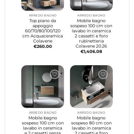
ARREDO BAGNO
ARREDO BAGNO
Top piano da
Mobile bagno
appoggio
sospeso 100 cm con
60/70/80/100/120
lavabo in ceramica
cm Acquaceramica
2 cassetti e foro
Colavene
rubinetteria
Colavene 20.26
€
260.00
€
1,406.08
ARREDO BAGNO
ARREDO BAGNO
Mobile bagno
Mobile bagno
sospeso 100 cm con
sospeso 80 cm con
lavabo in ceramica
lavabo in ceramica
e 2 cassetti senza
2 cassetti e foro