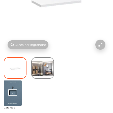
Clicca per ingrandire
Catalogo