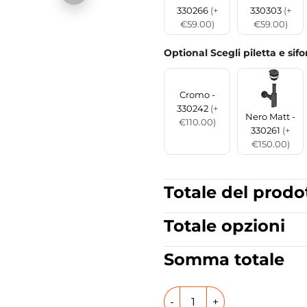
330266
(+
330303
(+
€59.00)
€59.00)
Optional Scegli piletta e sif
Cromo -
330242
(+
Nero Matt -
€110.00)
330261
(+
€150.00)
Totale del prodo
Totale opzioni
Somma totale
Lavabo da appoggio o sospe