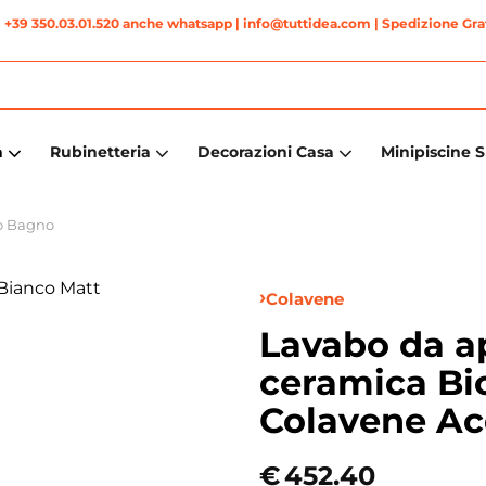
|
+39 350.03.01.520 anche whatsapp
| info@tuttidea.com | Spedizione Grat
a
Rubinetteria
Decorazioni Casa
Minipiscine 
o Bagno
Colavene
Lavabo da a
ceramica Bi
Colavene Ac
€
452.40