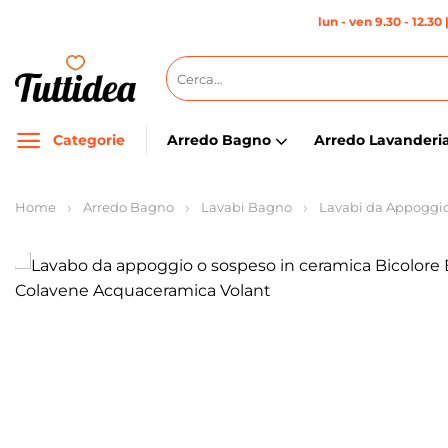
Salta
lun - ven 9.30 - 12.30 
ai
contenuti
Cerca:
Categorie
Arredo Bagno
Arredo Lavanderi
Home
Arredo Bagno
Lavabi Bagno
Lavabi da Appoggi