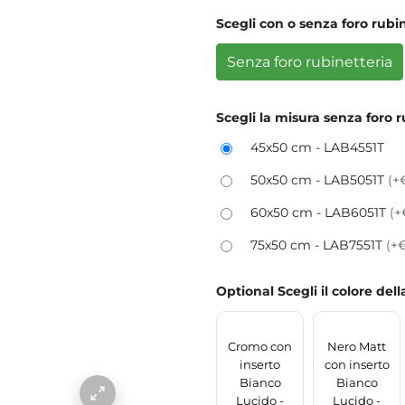
Scegli con o senza foro rubi
Senza foro rubinetteria
Scegli la misura senza foro r
45x50 cm - LAB4551T
50x50 cm - LAB5051T
(+
60x50 cm - LAB6051T
(+
75x50 cm - LAB7551T
(+
Optional Scegli il colore del
Cromo con
Nero Matt
inserto
con inserto
Bianco
Bianco
Lucido -
Lucido -