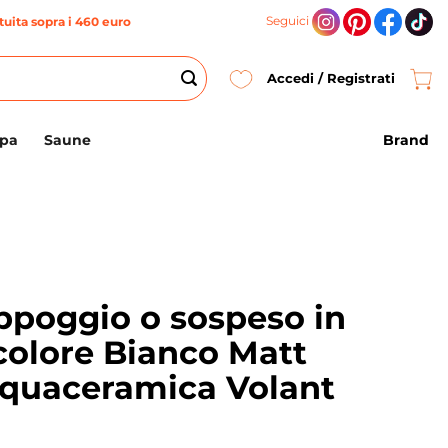
Seguici
uita sopra i 460 euro
Accedi / Registrati
Brand
Spa
Saune
ppoggio o sospeso in
colore Bianco Matt
quaceramica Volant