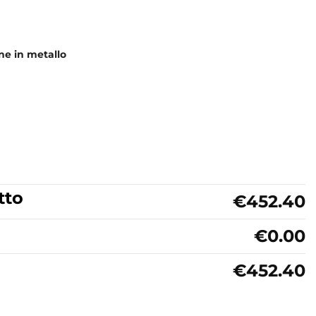
one in metallo
tto
€452.40
€0.00
€452.40
so in ceramica Bicolore Bianco Matt Colavene Acquaceramica