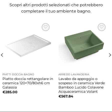
massima libertà progettuale e grande
Scopri altri prodotti selezionati che potrebbero
versatilità estetica.
completare il tuo ambiente bagno.
Misure disponibili
01C: 24×35,5×h13 cm
02C: 35×35×h13 cm
NET: 45×35×h13 cm
Installazione da appoggio o sospesa
I lavabi possono essere installati sia in
configurazione da appoggio sia sospesa.
PIATTI DOCCIA BAGNO
ARREDO LAVANDERIA
L’installazione sospesa dona leggerezza
Piatto doccia rettangolare in
Lavabo da appoggio o
ceramica 120×70/80xh6 cm
sospeso in ceramica Verde
visiva all’ambiente bagno e facilita la pulizia
Galassia
Bamboo Lucido Colavene
del pavimento, mentre quella da appoggio
Acquaceramica Volant
€
285.00
€
567.84
valorizza il lavabo trasformandolo in
elemento protagonista della composizione.