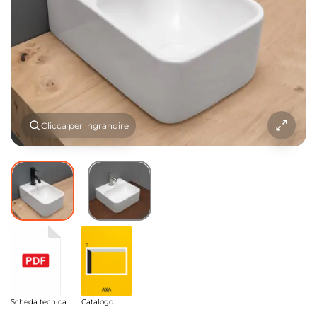
Clicca per ingrandire
Scheda tecnica
Catalogo