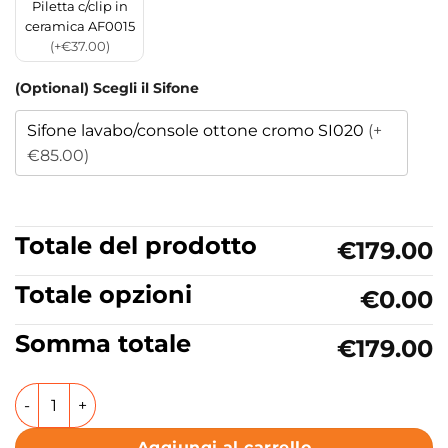
Piletta c/clip in
ceramica AF0015
(+€37.00)
(Optional) Scegli il Sifone
Sifone lavabo/console ottone cromo SI020
(+
€85.00)
Totale del prodotto
€179.00
Totale opzioni
€0.00
Somma totale
€179.00
Lavabo da appoggio o sospeso in ceramica Collezione Nor
Aggiungi al carrello