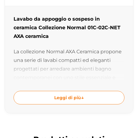
Lavabo da appoggio o sospeso in
ceramica Collezione Normal 01C-02C-NET
AXA ceramica
La collezione Normal AXA Ceramica propone
una serie di lavabi compatti ed eleganti
progettati per arredare ambienti bagno
contemporanei con uno stile essenziale e
versatile. I modelli 01C, 02C e NET offrono
diverse dimensioni e configurazioni per
Leggi di più
adattarsi sia a piccoli bagni sia a spazi più
ampi, mantenendo sempre un design
moderno e funzionale.
Design firmato Romano Adolini