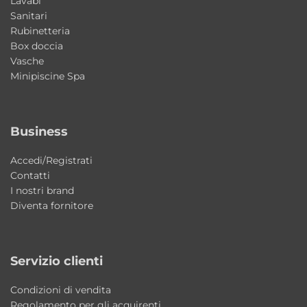
Lavabi
Staffe di fissaggio incluse per i piani
Sanitari
d’appoggio.
Rubinetteria
Box doccia
Vasche
Materiali resistenti e qualità AXA Ceramica
Minipiscine Spa
La qualità della ceramica AXA garantisce
superfici resistenti, igieniche e semplici da
mantenere nel tempo. Le finiture curate e il
Business
design Made in Italy valorizzano il bagno con
uno stile elegante e contemporaneo.
Accedi/Registrati
Contatti
I nostri brand
Caratteristiche principali
Diventa fornitore
Tipologia: lavabo da appoggio o sospeso
Collezione: Normal
Modelli: 01C – 02C – NET
Servizio clienti
Design: Romano Adolini
Materiale: ceramica
Condizioni di vendita
Regolamento per gli acquirenti