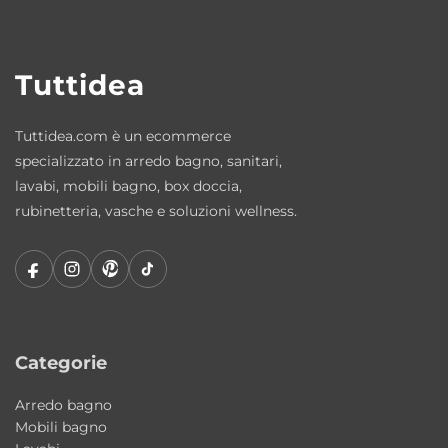
Finitura Bianco Lucido
La finitura Bianco Lucido dona luminosità
Tuttidea
all’ambiente bagno e si abbina facilmente a
materiali come legno, gres, marmo e resina
Tuttidea.com è un ecommerce
creando composizioni eleganti e
specializzato in arredo bagno, sanitari,
contemporanee.
lavabi, mobili bagno, box doccia,
rubinetteria, vasche e soluzioni wellness.
Possibilità di aggiungere piani d’appoggio
I lavabi possono essere abbinati a piani
d’appoggio disponibili in diverse misure e
finiture moderne per creare composizioni
bagno coordinate e personalizzate, adatte
sia a piccoli ambienti sia a progetti bagno più
Categorie
articolati.
Arredo bagno
Mobili bagno
Dotazione