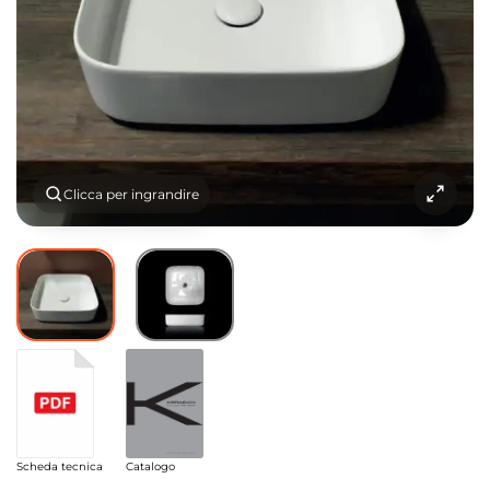
Clicca per ingrandire
Scheda tecnica
Catalogo