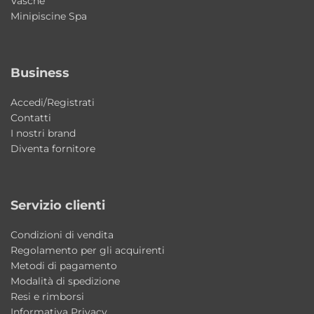
Vasche
Collezione: ON
Minipiscine Spa
Brand: Kerasan
Materiale: ceramica
Installazione: da appoggio
Business
Dimensioni: 43x43xH12 cm
Accedi/Registrati
Stile: moderno contemporaneo / minimal
Contatti
Produzione: Made in Italy
I nostri brand
Diventa fornitore
Perché scegliere il lavabo ON Kerasan
Una soluzione compatta e funzionale che
combina design contemporaneo, qualità
Servizio clienti
Made in Italy e praticità quotidiana per
Condizioni di vendita
arredare anche i bagni più piccoli con stile e
Regolamento per gli acquirenti
personalità.
Metodi di pagamento
Modalità di spedizione
Il lavabo è adatto a bagni piccoli?
Resi e rimborsi
Informativa Privacy