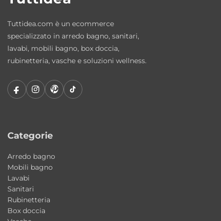
stile.
Tuttidea.com è un ecommerce
Ceramica sanitaria resistente e facile da
specializzato in arredo bagno, sanitari,
pulire
lavabi, mobili bagno, box doccia,
La ceramica Kerasan garantisce elevata
rubinetteria, vasche e soluzioni wellness.
resistenza all’utilizzo quotidiano, praticità di
pulizia e mantenimento della qualità
estetica nel tempo.
Made in Italy Kerasan
Il lavabo ON fa parte della produzione
Made
Categorie
in Italy Kerasan
, sinonimo di eccellenza
Arredo bagno
produttiva, qualità dei materiali e attenzione
Mobili bagno
ai dettagli.
Lavabi
Sanitari
Rubinetteria
Caratteristiche principali
Box doccia
Tipologia: lavabo da appoggio