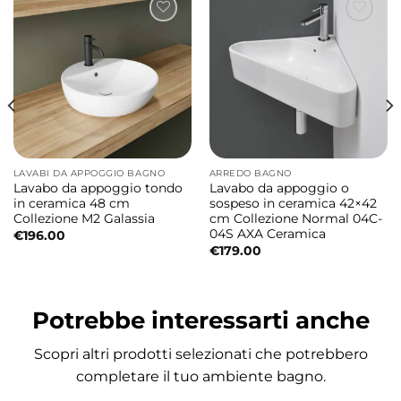
Lavabo da appoggio in ceramica
43x43xH12 cm
Il lavabo è realizzato in ceramica sanitaria di
alta qualità ed è progettato per garantire
praticità quotidiana, resistenza e lunga
durata nel tempo. È disponibile in vari colori
e finiture, per adattarsi perfettamente a
LAVABI DA APPOGGIO BAGNO
ARREDO BAGNO
differenti stili di arredo bagno e soluzioni
Lavabo da appoggio tondo
Lavabo da appoggio o
progettuali contemporanee.
in ceramica 48 cm
sospeso in ceramica 42×42
Collezione M2 Galassia
cm Collezione Normal 04C-
04S AXA Ceramica
€
196.00
Dimensioni lavabo
€
179.00
• 43x43xH12 cm
Potrebbe interessarti anche
Design moderno dalle linee essenziali
La collezione ON si distingue per un design
Scopri altri prodotti selezionati che potrebbero
contemporaneo caratterizzato da forme
completare il tuo ambiente bagno.
pulite e proporzioni armoniose capaci di