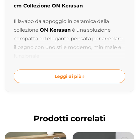
cm Collezione ON Kerasan
Il lavabo da appoggio in ceramica della
collezione
ON Kerasan
è una soluzione
compatta ed elegante pensata per arredare
il bagno con uno stile moderno, minimale e
funzionale.
Grazie alle dimensioni ridotte e alle linee
Leggi di più
morbide ed essenziali, questo lavabo da
appoggio valorizza anche gli spazi più piccoli
offrendo comfort nell’utilizzo quotidiano e
un’estetica contemporanea ideale per bagni
di servizio, ambienti contract e progetti di
Prodotti correlati
interior design.