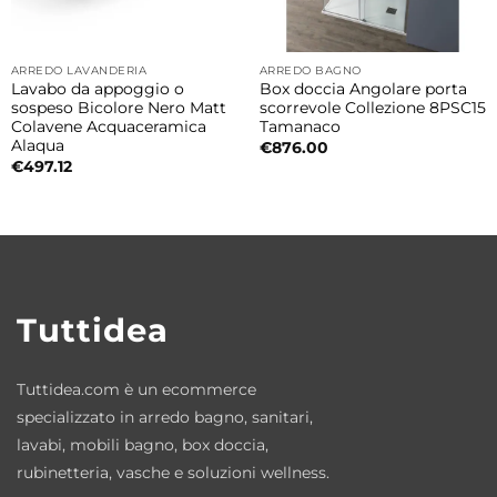
wellness particolarmente evoluto,
progettato per offrire un massaggio
ARREDO LAVANDERIA
ARREDO BAGNO
Lavabo da appoggio o
Box doccia Angolare porta
completo e coinvolgente.
sospeso Bicolore Nero Matt
scorrevole Collezione 8PSC15
Colavene Acquaceramica
Tamanaco
Dotazioni idromassaggio:
Alaqua
€
876.00
€
497.12
• 23 getti Whirlpool
• 8 getti Airpool
• 1 getto a cascata
• Cromoterapia integrata sui getti Airpool
Tuttidea
• Sonda di livello
L’elevato numero di getti Whirlpool
Tuttidea.com è un ecommerce
contribuisce a creare un massaggio intenso
specializzato in arredo bagno, sanitari,
e uniforme, ideale per favorire il relax
lavabi, mobili bagno, box doccia,
rubinetteria, vasche e soluzioni wellness.
muscolare e il benessere generale.