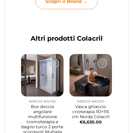
Scopri il Brand →
Altri prodotti Colacril
ARREDO BAGNO
ARREDO BAGNO
Box doccia
Vasca ghiaccio
angolare
crioterapia 151×115
multifunzione
cm Norda Colacril
cromoterapia e
€
6,630.00
bagno turco 2 porte
scorrevoli Multipla