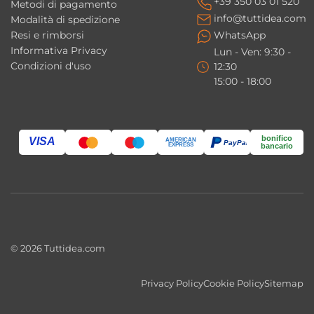
+39 350 03 01 520
Metodi di pagamento
info@tuttidea.com
Modalità di spedizione
• Pannello di controllo LCD Touch
Resi e rimborsi
WhatsApp
retroilluminato
Informativa Privacy
Lun - Ven: 9:30 -
Condizioni d'uso
12:30
• Radio digitale FM
15:00 - 18:00
• Lettore MP3
• Connessione Bluetooth
• Sistema di disinfezione ad ozono
bonifico
VISA
AMERICAN
PayPal
EXPRESS
bancario
Il sistema ad ozono contribuisce a
mantenere elevati standard di igiene e
pulizia dell’impianto idromassaggio.
Rubinetteria integrata e dotazioni
© 2026 Tuttidea.com
complete
Privacy Policy
Cookie Policy
Sitemap
• Rubinetteria bordo vasca
• Bocca di riempimento a cascata