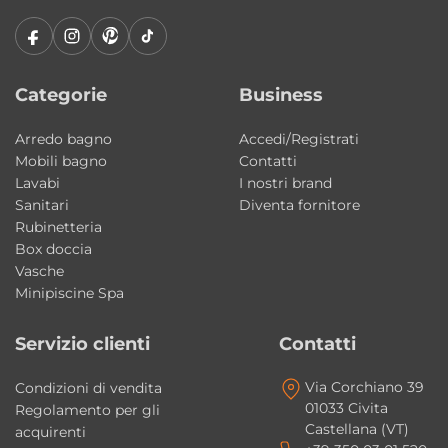
Cascata integrata e atmosfera rilassante
La bocca di riempimento a cascata dona alla
vasca un forte impatto estetico e
Categorie
Business
contribuisce a creare un’esperienza
Arredo bagno
Accedi/Registrati
sensoriale ispirata ai benefici naturali
Mobili bagno
Contatti
dell’acqua in movimento. La cromoterapia
Lavabi
I nostri brand
integrata completa l’esperienza wellness con
Sanitari
Diventa fornitore
suggestivi giochi di luce.
Rubinetteria
Box doccia
Vasche
Tecnologia avanzata e funzioni
Minipiscine Spa
multimediali
Niagara integra una serie di funzioni
Servizio clienti
Contatti
progettate per migliorare ulteriormente il
Via Corchiano 39
comfort durante l’utilizzo.
Condizioni di vendita
01033 Civita
Regolamento per gli
Castellana (VT)
acquirenti
Dotazioni tecnologiche: