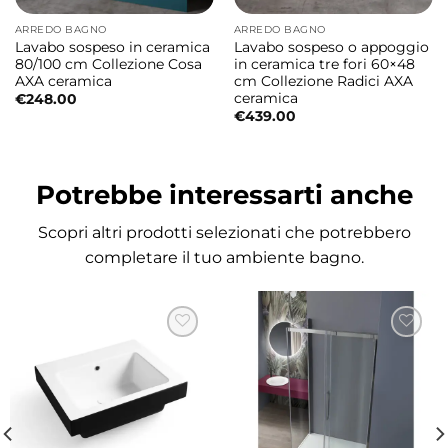
e una totale libertà di movimento. Le linee
ARREDO BAGNO
ARREDO BAGNO
morbide e sinuose la rendono
Lavabo sospeso in ceramica
Lavabo sospeso o appoggio
particolarmente accogliente e valorizzano
80/100 cm Collezione Cosa
in ceramica tre fori 60×48
AXA ceramica
cm Collezione Radici AXA
l’ambiente bagno con uno stile elegante e
ceramica
€
248.00
contemporaneo. I due cuscini ergonomici
€
439.00
favoriscono il completo relax, permettendo
di vivere ogni bagno come un autentico
Potrebbe interessarti anche
momento di benessere, da soli o in
compagnia. L’installazione da incasso
Scopri altri prodotti selezionati che potrebbero
consente di integrare perfettamente la
completare il tuo ambiente bagno.
vasca nel progetto bagno, mentre il pannello
di controllo LCD retroilluminato e la
rubinetteria integrata sul bordo vasca
garantiscono praticità e facilità di utilizzo.
Idromassaggio ad alte prestazioni
Niagara si distingue per il suo sistema