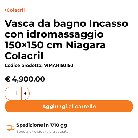
Colacril
Vasca da bagno Incasso
con idromassaggio
150×150 cm Niagara
Colacril
Codice prodotto:
VIMAR150150
€
4,900.00
Vasca da bagno Incasso con idromassaggio 150x150 cm Niag
Aggiungi al carrello
Spedizione in 7/10 gg
Spedizione sicura e tracciata