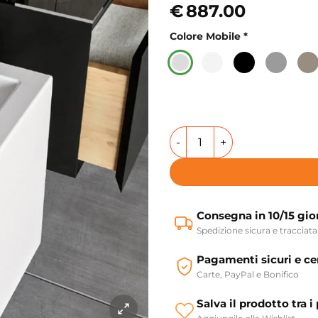
€
887.00
Colore Mobile
*
Mobile sospeso con cassetto
Consegna in 10/15 gio
Spedizione sicura e tracciata
Pagamenti sicuri e cer
Carte, PayPal e Bonifico
Salva il prodotto tra i 