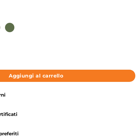
 e piano in vetro 60x46 cm Collezione Kanaal Kerasan quanti
Aggiungi al carrello
rni
tificati
preferiti