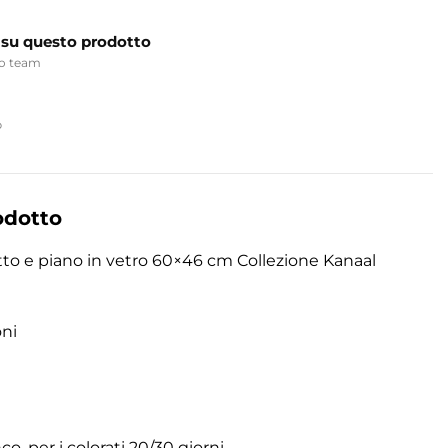
 su questo prodotto
ro team
p
odotto
to e piano in vetro 60×46 cm Collezione Kanaal
oni
o, per i colorati 20/30 giorni.