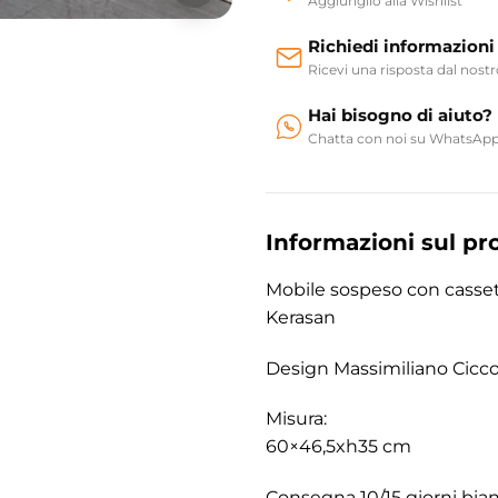
Aggiungilo alla Wishlist
Richiedi informazioni
Ricevi una risposta dal nost
Hai bisogno di aiuto?
Chatta con noi su WhatsAp
Informazioni sul pr
Mobile sospeso con casset
Kerasan
Design Massimiliano Cicc
Misura:
60×46,5xh35 cm
Consegna 10/15 giorni bianc