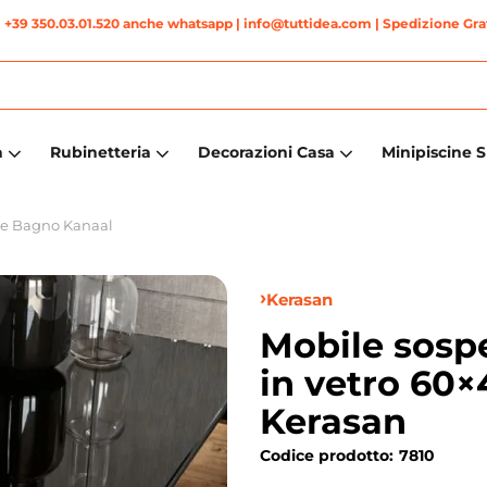
|
+39 350.03.01.520 anche whatsapp
| info@tuttidea.com | Spedizione Grat
a
Rubinetteria
Decorazioni Casa
Minipiscine 
ne Bagno Kanaal
Kerasan
Mobile sosp
in vetro 60
Kerasan
Codice prodotto:
7810