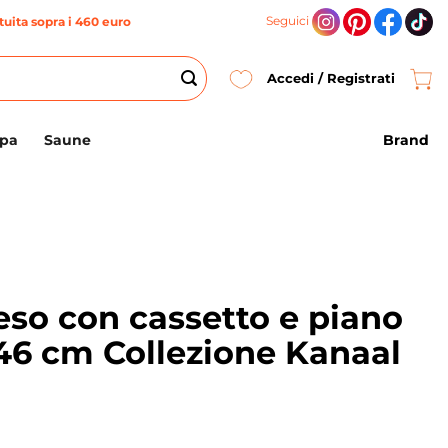
Seguici
uita sopra i 460 euro
Accedi / Registrati
Brand
Spa
Saune
eso con cassetto e piano
×46 cm Collezione Kanaal