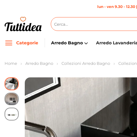
Salta
lun - ven 9.30 - 12.30 
ai
contenuti
Cerca:
Categorie
Arredo Bagno
Arredo Lavanderi
Home
Arredo Bagno
Collezioni Arredo Bagno
Collezio