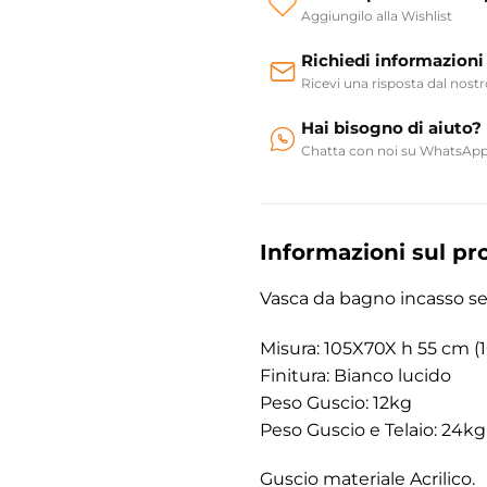
Aggiungilo alla Wishlist
Richiedi informazioni
Ricevi una risposta dal nost
Hai bisogno di aiuto?
Chatta con noi su WhatsAp
Informazioni sul pr
Vasca da bagno incasso s
Misura: 105X70X h 55 cm (1
Finitura: Bianco lucido
Peso Guscio: 12kg
Peso Guscio e Telaio: 24kg
Guscio materiale Acrilico.