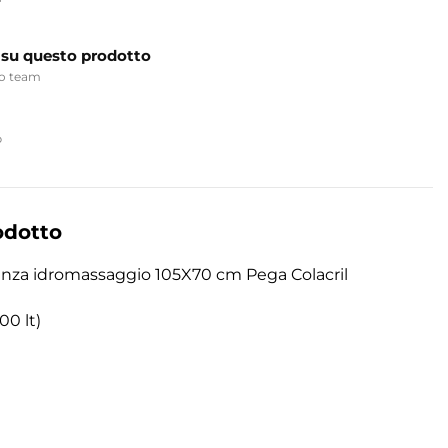
 su questo prodotto
ro team
p
odotto
enza idromassaggio 105X70 cm Pega Colacril
00 lt)