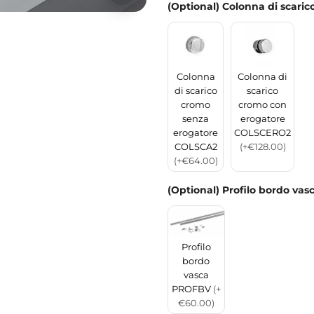
(Optional) Colonna di scaric
Colonna
Colonna di
di scarico
scarico
cromo
cromo con
senza
erogatore
erogatore
COLSCERO2
COLSCA2
(+€128.00)
(+€64.00)
(Optional) Profilo bordo vas
Profilo
bordo
vasca
PROFBV
(+
€60.00)