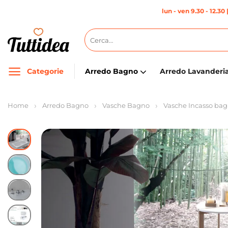
Salta
lun - ven 9.30 - 12.30 
ai
contenuti
Cerca:
Categorie
Arredo Bagno
Arredo Lavanderi
Home
Arredo Bagno
Vasche Bagno
Vasche Incasso ba