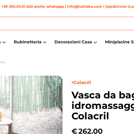
|
+39 350.03.01.520 anche whatsapp
| info@tuttidea.com | Spedizione Grat
a
Rubinetteria
Decorazioni Casa
Minipiscine 
gno
Colacril
Vasca da ba
idromassag
Colacril
€
262.00