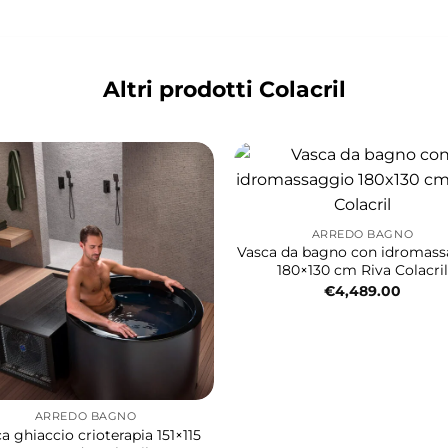
Altri prodotti Colacril
ARREDO BAGNO
Vasca da bagno con idromas
180×130 cm Riva Colacril
€
4,489.00
ARREDO BAGNO
a ghiaccio crioterapia 151×115