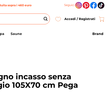
Seguici
uita sopra i 460 euro
Accedi / Registrati
Brand
Spa
Saune
gno incasso senza
gio 105X70 cm Pega