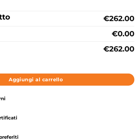
tto
€262.00
€0.00
€262.00
za idromassaggio 105X70 cm Pega Colacril quantità
Aggiungi al carrello
rni
tificati
preferiti