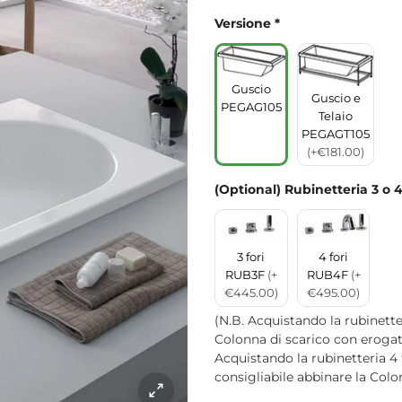
Versione
*
Guscio
Guscio e
PEGAG105
Telaio
PEGAGT105
(+€181.00)
(Optional) Rubinetteria 3 o 4
3 fori
4 fori
RUB3F
(+
RUB4F
(+
€445.00)
€495.00)
(N.B. Acquistando la rubinette
Colonna di scarico con erog
Acquistando la rubinetteria 4
consigliabile abbinare la Col