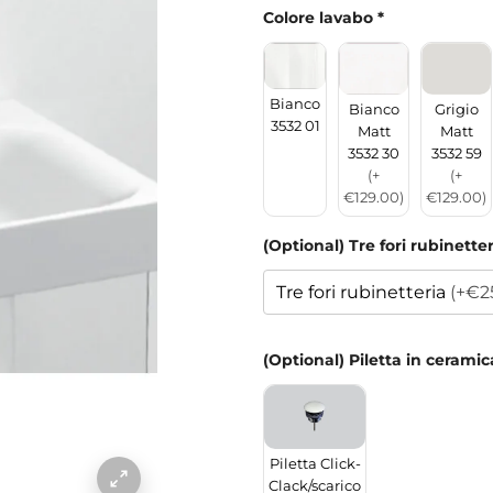
Colore lavabo
*
Bianco
Bianco
Grigio
3532 01
Matt
Matt
3532 30
3532 59
(+
(+
€129.00)
€129.00)
(Optional) Tre fori rubinette
Tre fori rubinetteria
(+€2
(Optional) Piletta in ceramic
Piletta Click-
Clack/scarico