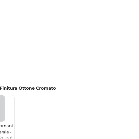
 Finitura Ottone Cromato
gamani
rale -
70.00)