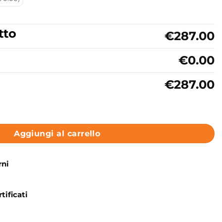
tto
€287.00
€0.00
€287.00
 70x45 cm Collezione Cento Kerasan quantità
Aggiungi al carrello
rni
tificati