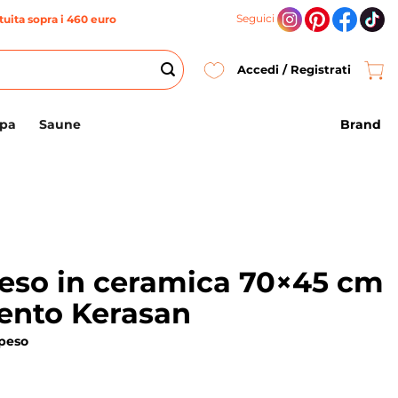
Seguici
uita sopra i 460 euro
Accedi / Registrati
Brand
Spa
Saune
eso in ceramica 70×45 cm
Cento Kerasan
speso