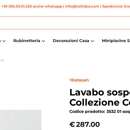
|
+39 350.03.01.520 anche whatsapp
| info@tuttidea.com | Spedizione Grat
a
Rubinetteria
Decorazioni Casa
Minipiscine 
no
Kerasan
Lavabo sosp
Collezione 
Codice prodotto:
3532 01 so
€
287.00