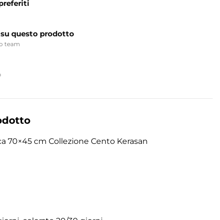
preferiti
 su questo prodotto
ro team
p
odotto
ca 70×45 cm Collezione Cento Kerasan