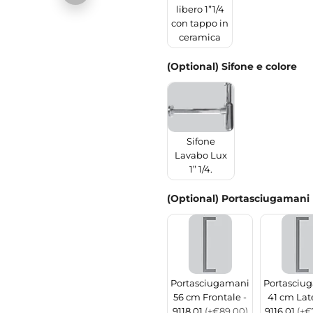
libero 1”1/4
con tappo in
ceramica
(Optional) Sifone e colore
Sifone
Lavabo Lux
1” 1/4.
(Optional) Portasciugamani
Portasciugamani
Portasciu
56 cm Frontale -
41 cm Late
9118 01
(+€89.00)
9116 01
(+€