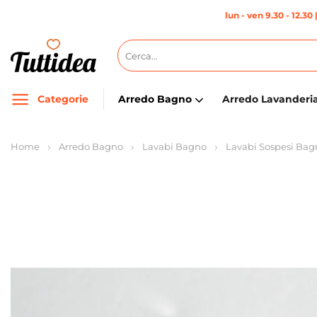
Salta
lun - ven 9.30 - 12.30 
ai
contenuti
Cerca:
Categorie
Arredo Bagno
Arredo Lavanderi
Home
Arredo Bagno
Lavabi Bagno
Lavabi Sospesi Bag