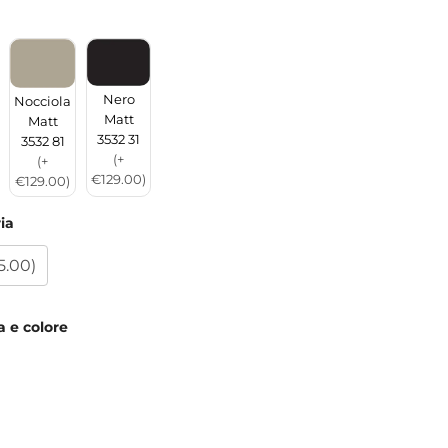
Nero
Nocciola
Matt
Matt
3532 31
3532 81
(+
(+
€129.00)
€129.00)
ria
5.00)
a e colore