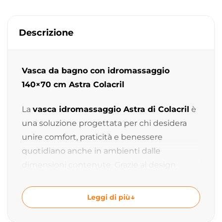
Descrizione
Vasca da bagno con idromassaggio
140×70 cm Astra Colacril
La
vasca idromassaggio Astra di Colacril
è
una soluzione progettata per chi desidera
unire comfort, praticità e benessere
quotidiano anche in ambienti dalle
dimensioni contenute. Grazie al design
essenziale e alle proporzioni compatte,
rappresenta una scelta ideale per arredare il
Leggi di più
bagno con eleganza senza rinunciare alla
funzionalità.