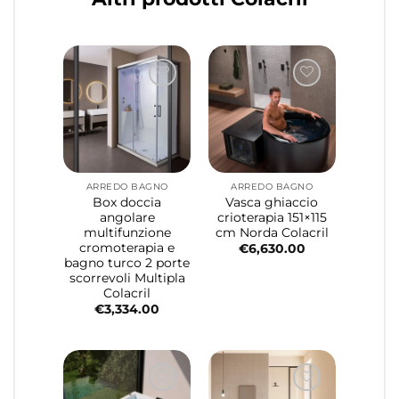
ARREDO BAGNO
ARREDO BAGNO
Box doccia
Vasca ghiaccio
angolare
crioterapia 151×115
multifunzione
cm Norda Colacril
cromoterapia e
€
6,630.00
bagno turco 2 porte
scorrevoli Multipla
Colacril
€
3,334.00