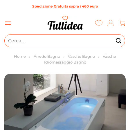
Salta
Spedizione Gratuita sopra i 460 euro
ai
contenuti
Cerca:
Home
Arredo Bagno
Vasche Bagno
Vasche
Idromassaggio Bagno