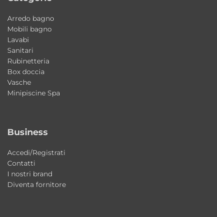
Arredo bagno
La versione IDRO-TECNO abbina il
Mobili bagno
massaggio Whirlpool alla tecnologia Airpool,
Lavabi
offrendo un’esperienza wellness ancora più
Sanitari
Rubinetteria
completa e avvolgente.
Box doccia
Vasche
Materiali di qualità e finiture eleganti
Minipiscine Spa
La vasca è realizzata in
acrilico bianco
lucido
, materiale resistente, igienico e
semplice da mantenere nel tempo. La
Business
superficie liscia garantisce facilità di pulizia e
Accedi/Registrati
una piacevole sensazione al contatto.
Contatti
I nostri brand
Perché scegliere Astra Colacril
Diventa fornitore
Scegliere Astra significa affidarsi a una vasca
progettata per offrire comfort, affidabilità e