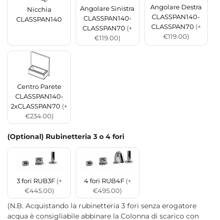
Angolare Destra
Angolare Sinistra
Nicchia
CLASSPAN140-
CLASSPAN140-
CLASSPAN140
CLASSPAN70
(+
CLASSPAN70
(+
€119.00)
€119.00)
Centro Parete
CLASSPAN140-
2xCLASSPAN70
(+
€234.00)
(Optional) Rubinetteria 3 o 4 fori
3 fori RUB3F
(+
4 fori RUB4F
(+
€445.00)
€495.00)
(N.B. Acquistando la rubinetteria 3 fori senza erogatore
acqua è consigliabile abbinare la Colonna di scarico con