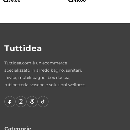
€
276.00
€
249.00
Idromassaggio per il relax quotidiano
Il sistema idromassaggio è progettato per
offrire una piacevole sensazione di
benessere e contribuire al rilassamento
muscolare dopo le attività quotidiane.
Tuttidea
Versione Idromassaggio IDRO+
• Motore Whirlpool da 1 Cv / 1 Hp
Tuttidea.com è un ecommerce
• 6 getti Whirlpool
specializzato in arredo bagno, sanitari,
• Sonda di livello
lavabi, mobili bagno, box doccia,
rubinetteria, vasche e soluzioni wellness.
Versione Idromassaggio IDRO-TECNO
• Motore Whirlpool da 1 Cv / 1 Hp
• Motore Airpool 650 Watt
• 6 getti Whirlpool
• 12 getti Airpool
Categorie
• Sonda di livello