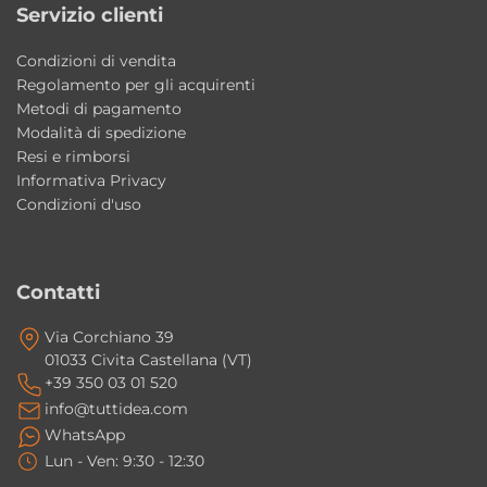
praticità quotidiana. Le dimensioni
Servizio clienti
compatte, il sistema idromassaggio e la
Condizioni di vendita
qualità costruttiva Colacril la rendono una
Regolamento per gli acquirenti
soluzione ideale per chi desidera creare una
Metodi di pagamento
zona benessere funzionale anche in bagni di
Modalità di spedizione
Resi e rimborsi
dimensioni ridotte.
Informativa Privacy
Condizioni d'uso
Caratteristiche principali
• Misura: 140x70xh55 cm
Contatti
• Capacità: 110 litri
• Materiale: Acrilico
Via Corchiano 39
01033 Civita Castellana (VT)
• Finitura: Bianco Lucido
+39 350 03 01 520
• Versione IDRO+ con 6 getti Whirlpool
info@tuttidea.com
• Versione IDRO-TECNO con 6 getti Whirlpool
WhatsApp
e 12 getti Airpool
Lun - Ven: 9:30 - 12:30
• Motore Whirlpool da 1 Cv / 1 Hp