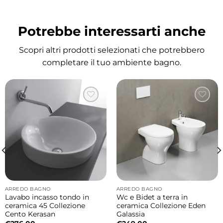
bagno
La vasca Astra può essere inserita in diverse
Potrebbe interessarti anche
configurazioni progettuali per adattarsi alle
esigenze dello spazio disponibile.
Scopri altri prodotti selezionati che potrebbero
completare il tuo ambiente bagno.
Possibili installazioni:
• Vasca in nicchia
• Vasca angolare destra
• Vasca angolare sinistra
• Vasca centro parete
Questa flessibilità permette di valorizzare al
meglio qualsiasi ambiente bagno,
mantenendo un’estetica ordinata e
ARREDO BAGNO
ARREDO BAGNO
Lavabo incasso tondo in
Wc e Bidet a terra in
contemporanea.
ceramica 45 Collezione
ceramica Collezione Eden
Cento Kerasan
Galassia