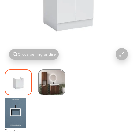
Clicca per ingrandire
Catalogo