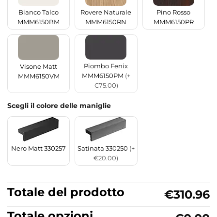
Bianco Talco
Rovere Naturale
Pino Rosso
MMM6150BM
MMM6150RN
MMM6150PR
Piombo Fenix
Visone Matt
MMM6150PM
(+
MMM6150VM
€75.00)
Scegli il colore delle maniglie
Nero Matt 330257
Satinata 330250
(+
€20.00)
Totale del prodotto
€310.96
Totale opzioni