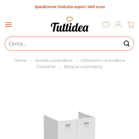
Salta
Spedizione Gratuita sopra i 460 euro
ai
contenuti
Cerca:
Home
Arredo Lavanderia
Collezioni Lavanderia
Colavene
Alaqua Lavanderia