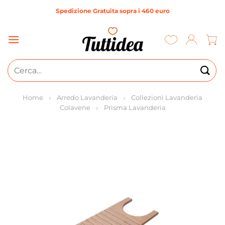
Salta
Spedizione Gratuita sopra i 460 euro
ai
contenuti
Cerca:
Home
Arredo Lavanderia
Collezioni Lavanderia
Colavene
Prisma Lavanderia