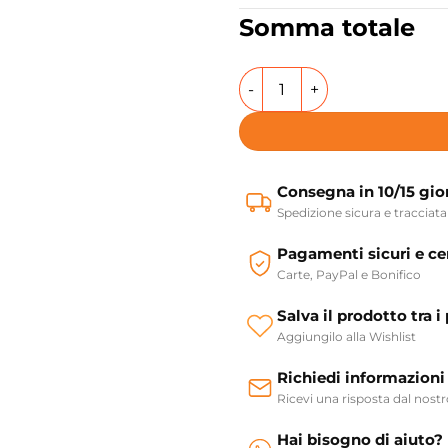
Somma totale
Wc monoblocco in ceramica 
Consegna in 10/15 gio
Spedizione sicura e tracciata
Pagamenti sicuri e cer
Carte, PayPal e Bonifico
Salva il prodotto tra i 
Aggiungilo alla Wishlist
Richiedi informazioni
Ricevi una risposta dal nost
Hai bisogno di aiuto?