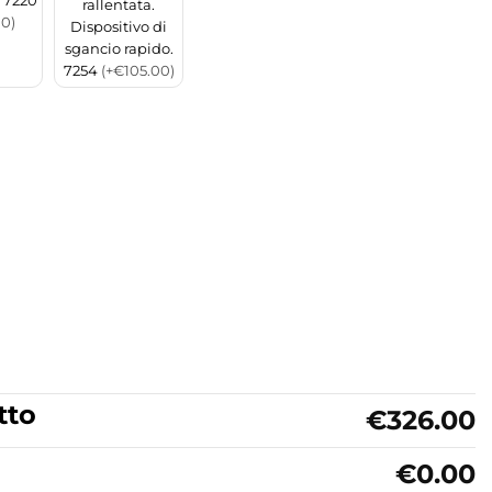
- 7220
rallentata.
00)
Dispositivo di
sgancio rapido.
7254
(+€105.00)
tto
€326.00
€0.00