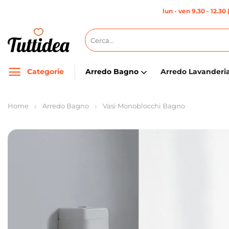
Salta
lun - ven 9.30 - 12.30 
ai
contenuti
Cerca:
Categorie
Arredo Bagno
Arredo Lavanderi
Home
Arredo Bagno
Vasi Monoblocchi Bagno