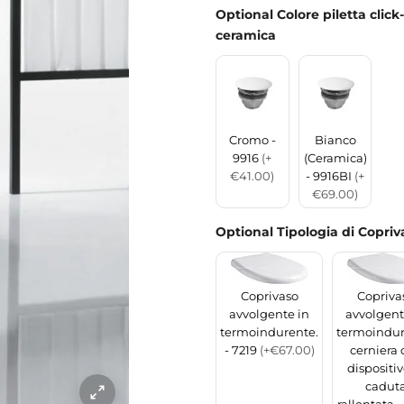
Optional Colore piletta clic
ceramica
Cromo -
Bianco
9916
(+
(Ceramica)
€41.00)
- 9916BI
(+
€69.00)
Optional Tipologia di Copriv
Coprivaso
Copriva
avvolgente in
avvolgent
termoindurente.
termoindur
- 7219
(+€67.00)
cerniera 
dispositiv
cadut