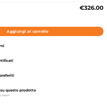
€326.00
Collezione Eden Galassia quantità
Aggiungi al carrello
rni
tificati
preferiti
 su questo prodotto
ro team