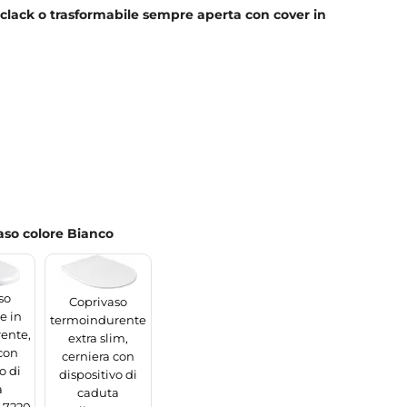
k-clack o trasformabile sempre aperta con cover in
aso colore Bianco
so
Coprivaso
e in
termoindurente
ente,
extra slim,
con
cerniera con
o di
dispositivo di
a
caduta