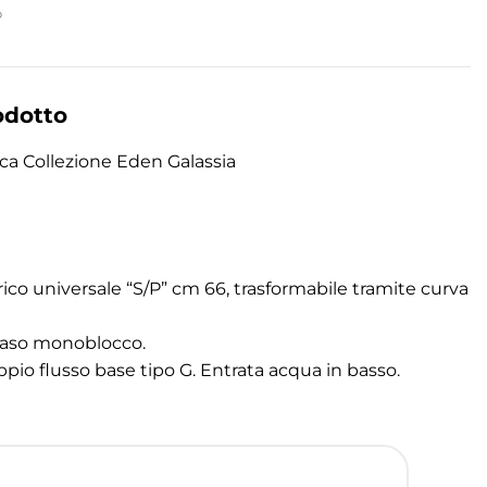
p
odotto
a Collezione Eden Galassia
co universale “S/P” cm 66, trasformabile tramite curva
 vaso monoblocco.
io flusso base tipo G. Entrata acqua in basso.