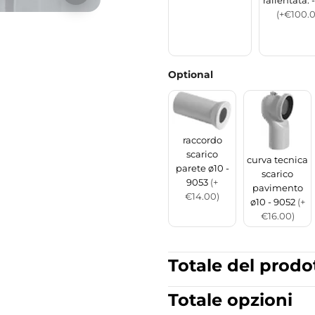
rallentata. 
(+€100.
Optional
raccordo
scarico
curva tecnica
parete ø10 -
scarico
9053
(+
pavimento
€14.00)
ø10 - 9052
(+
€16.00)
Totale del prodo
Totale opzioni