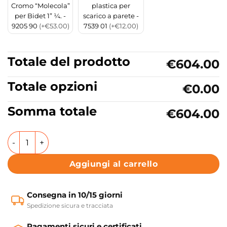
Cromo “Molecola”
plastica per
per Bidet 1” ¼. -
scarico a parete -
9205 90
(+€53.00)
7539 01
(+€12.00)
Totale del prodotto
€604.00
Totale opzioni
€0.00
Somma totale
€604.00
Wc e bidet sospesi in ceramica 54 cm Serie Flo Kerasan qu
Aggiungi al carrello
Consegna in 10/15 giorni
Spedizione sicura e tracciata
Pagamenti sicuri e certificati