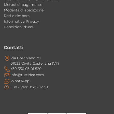
Colori: Bianco lucido, Bianco Matt
Metodi di pagamento
Wc NORIM: 54x37xH34,5 cm
Modalità di spedizione
Resi e rimborsi
Bidet: 54x37xH30 cm
Informativa Privacy
Tecnologia wc: NORIM® senza brida
Condizioni d'uso
Dotazione: fissaggi, protezione acustica e
antiurto inclusi
Stile: moderno contemporaneo / minimal
Contatti
Produzione: Made in Italy
Via Corchiano 39
01033 Civita Castellana (VT)
Perché scegliere i sanitari Flo Kerasan
+39 350 03 01 520
Una soluzione elegante e funzionale che
info@tuttidea.com
combina design contemporaneo, tecnologia
WhatsApp
NORIM® e qualità Made in Italy per arredare
Lun - Ven: 9:30 - 12:30
il bagno con stile, comfort e massima
praticità quotidiana.
Cos’è il sistema NORIM®?