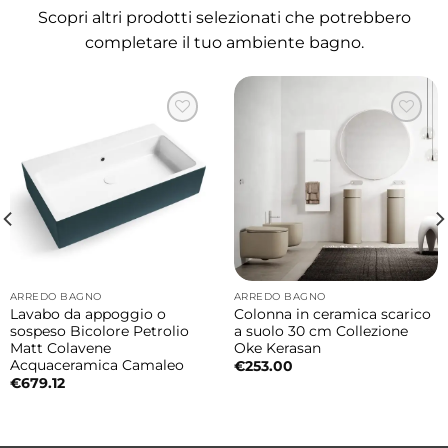
Scopri altri prodotti selezionati che potrebbero
Tecnologia NORIM® senza brida
completare il tuo ambiente bagno.
Il wc è dotato dell’innovativo sistema
NORIM®
sviluppato da Kerasan, progettato
per migliorare igiene, pulizia e risparmio
idrico.
L’assenza della brida permette una
distribuzione uniforme dell’acqua su tutta la
superficie del vaso garantendo una pulizia
più efficace, minore rumorosità e assenza di
spruzzi durante il risciacquo.
ARREDO BAGNO
ARREDO BAGNO
Lavabo da appoggio o
Colonna in ceramica scarico
sospeso Bicolore Petrolio
a suolo 30 cm Collezione
Design moderno ed essenziale
Matt Colavene
Oke Kerasan
Acquaceramica Camaleo
€
253.00
La collezione Flo si distingue per forme
€
679.12
armoniose e linee pulite che valorizzano
l’ambiente bagno con uno stile