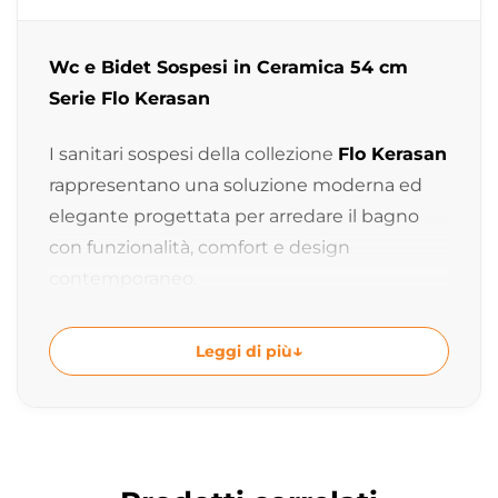
Wc e Bidet Sospesi in Ceramica 54 cm
Serie Flo Kerasan
I sanitari sospesi della collezione
Flo Kerasan
rappresentano una soluzione moderna ed
elegante progettata per arredare il bagno
con funzionalità, comfort e design
contemporaneo.
Grazie alle linee morbide ed essenziali e alle
Leggi di più
proporzioni equilibrate, il wc e il bidet sospesi
valorizzano l’ambiente bagno creando un
effetto leggero e raffinato ideale per bagni
moderni, ambienti contract e progetti di
interior design.