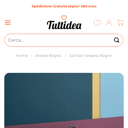
Salta
Spedizione Gratuita sopra i 460 euro
ai
contenuti
Cerca:
Home
Arredo Bagno
Sanitari Sospesi Bagno