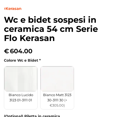
Kerasan
Wc e bidet sospesi in
ceramica 54 cm Serie
Flo Kerasan
€
604.00
Colore Wc e Bidet
*
Bianco Lucido
Bianco Matt 3123
3123 01-3111 01
30-3111 30
(+
€305.00)
(Optional) Piletta in ceramica