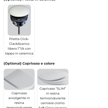
Piletta Click-
Clack/scarico
libero 1”1/4 con
tappo in ceramica
(Optional) Coprivaso e colore
Coprivaso “SLIM”
Coprivaso
in resina
avvolgente in
termoindurente
resina
cerniere cromo
termoindurente
Soft Close sgancio