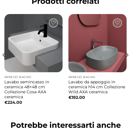
Prodotti correlati
Wc e bidet sospesi in ceramica 54 cm
Il wc sospeso NORIM 54 e il bidet sospeso
monoforo sono realizzati in ceramica
sanitaria di alta qualità e vengono forniti
completi di protezione acustica, sistema
antiurto e fissaggi per una installazione
pratica e sicura.
Dimensioni sanitari
ARREDO BAGNO
ARREDO BAGNO
Lavabo semincasso in
Lavabo da appoggio in
• Wc sospeso NORIM: 54x37xH34,5 cm
ceramica 48×48 cm
ceramica h14 cm Collezione
Collezione Cosa AXA
Wild AXA ceramica
• Bidet sospeso monoforo: 54x37xH30 cm
ceramica
€
192.00
€
224.00
Colori disponibili
• Bianco lucido
Potrebbe interessarti anche
• Bianco Matt