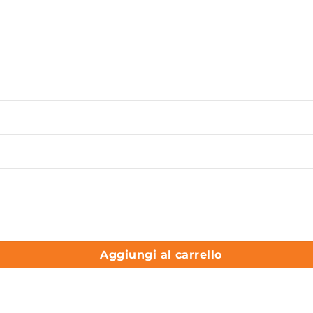
Lavabo in ceramica Collezione Mate AXA ceramica quantità
Aggiungi al carrello