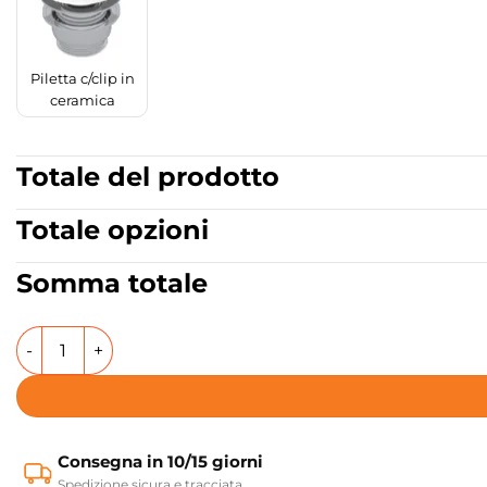
Piletta c/clip in
ceramica
Totale del prodotto
Totale opzioni
Somma totale
Mobile bagno a terra Canaletto Quercia freestanding con 
Consegna in 10/15 giorni
Spedizione sicura e tracciata