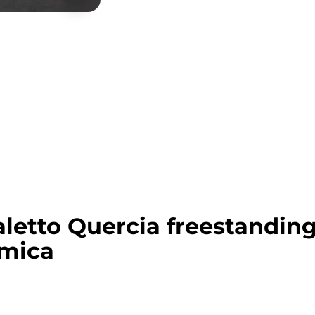
aletto Quercia freestandin
amica