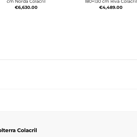
cm Norda Colacril
180×130 cm Riva Colacril
€
6,630.00
€
4,489.00
terra Colacril