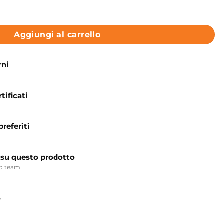
 175x80 cm Volterra Colacril quantità
Aggiungi al carrello
rni
tificati
preferiti
 su questo prodotto
ro team
p