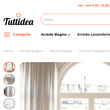
Salta
lun - ven 9.30 - 12.30 
ai
contenuti
Cerca:
Categorie
Arredo Bagno
Arredo Lavanderi
Home
Arredo Bagno
Vasche Bagno
Vasche Freestandi