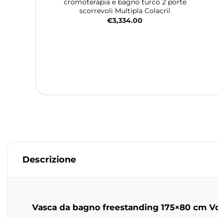
cromoterapia e bagno turco 2 porte
scorrevoli Multipla Colacril
€
3,334.00
Descrizione
Vasca da bagno freestanding 175×80 cm Vol