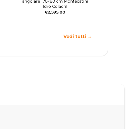
angolare 170×80 cm Montecatini
Idro Colacril
€
2,595.00
Vedi tutti →