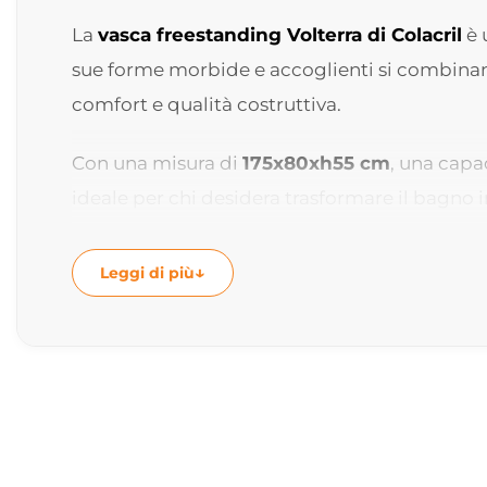
La
vasca freestanding Volterra di Colacril
è 
sue forme morbide e accoglienti si combinano 
comfort e qualità costruttiva.
Con una misura di
175x80xh55 cm
, una capa
ideale per chi desidera trasformare il bagno 
Design elegante e ricercato
Leggi di più
La base della vasca freestanding Volterra è l
movimento al profilo di questa vasca, che sa 
Le linee morbide e il design contemporaneo p
più esclusivi, diventando un vero elemento di
Installazione freestanding per il massimo 