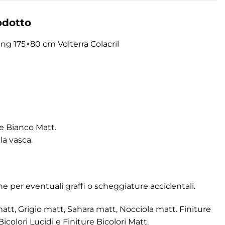
odotto
ng 175×80 cm Volterra Colacril
e Bianco Matt.
la vasca.
one per eventuali graffi o scheggiature accidentali.
att, Grigio matt, Sahara matt, Nocciola matt. Finiture
icolori Lucidi e Finiture Bicolori Matt.