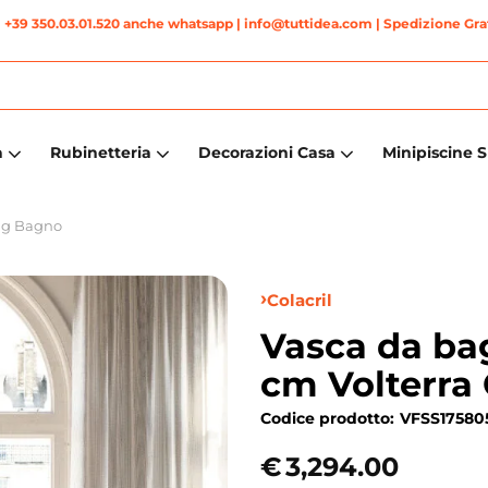
|
+39 350.03.01.520 anche whatsapp
| info@tuttidea.com | Spedizione Grat
a
Rubinetteria
Decorazioni Casa
Minipiscine 
ng Bagno
Colacril
Vasca da ba
cm Volterra 
Codice prodotto:
VFSS17580
€
3,294.00