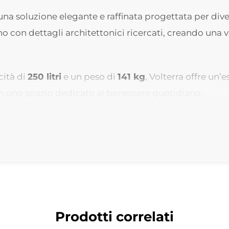
una soluzione elegante e raffinata progettata per di
con dettagli architettonici ricercati, creando una v
cità di
250 litri
e un peso di
141 kg
, Volterra offre un
in uno spazio dedicato al benessere quotidiano.
avorata in modo da ricordare un piedistallo elegante.
essere accogliente ed essenziale allo stesso tempo.
ermettono a Volterra di inserirsi perfettamente sia i
 design.
Prodotti correlati
impatto estetico