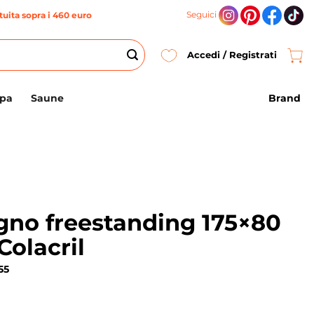
Seguici
uita sopra i 460 euro
Accedi / Registrati
Brand
Spa
Saune
gno freestanding 175×80
Colacril
55