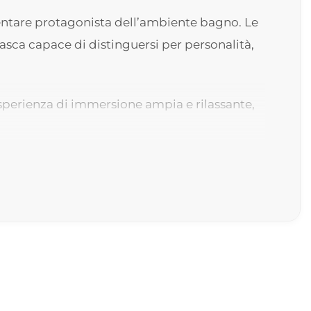
ventare protagonista dell’ambiente bagno. Le
asca capace di distinguersi per personalità,
’esperienza di immersione ampia e rilassante,
 Un dettaglio raffinato che aggiunge
n ambienti moderni sia in progetti d’arredo