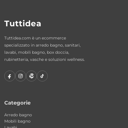
Lo specchio con mensola in legno bianco
completa la composizione con uno stile
Tuttidea
essenziale e raffinato, mentre la lampada
LED Nero Matt garantisce un’illuminazione
Tuttidea.com è un ecommerce
moderna e funzionale.
specializzato in arredo bagno, sanitari,
lavabi, mobili bagno, box doccia,
Materiali e qualità costruttiva
rubinetteria, vasche e soluzioni wellness.
La qualità dei materiali selezionati da
Colavene assicura durata nel tempo, solidità
e facilità di manutenzione. La combinazione
tra ceramica, metallo e finiture
contemporanee rende questa composizione
ideale per ambienti moderni dal forte
Categorie
carattere estetico.
Arredo bagno
Mobili bagno
Articoli inclusi
Lavabi