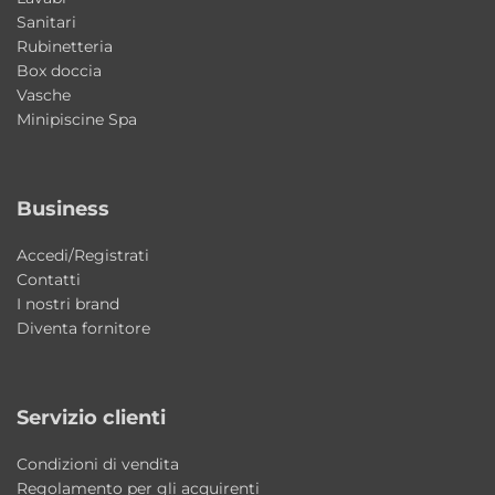
Sanitari
Lavabo in ceramica Volant 60x50x h26 cm –
Rubinetteria
Bianco lucido.
Box doccia
Vasche
Mobile a terra 2 cassetti 60x50x h71 cm –
Minipiscine Spa
Piombo Fenix.
Base a terra 2 cassetti 60x50x h73 cm –
Piombo Fenix.
Business
Pensile con 2 ante 60x24x h70 cm – Bianco
Talco.
Accedi/Registrati
Contatti
Specchio con mensola in legno bianco
I nostri brand
60x14x h70 cm.
Diventa fornitore
2 Colonne MOVE in metallo e legno 40x35x
h170 cm.
3 Cubi per colonna MOVE 37x35x h32 cm –
Servizio clienti
Bianco Talco.
Condizioni di vendita
Lampada LED Nero Matt.
Regolamento per gli acquirenti