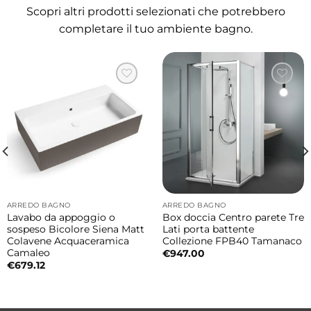
Mobile a terra con cassetti capienti
Scopri altri prodotti selezionati che potrebbero
La composizione include un mobile a terra 2
completare il tuo ambiente bagno.
cassetti e una base a terra 2 cassetti in
finitura Piombo Fenix. Le superfici Fenix
offrono un’estetica moderna, piacevole al
tatto e resistente all’umidità, perfetta per
ambienti bagno e lavanderia.
Pensile e colonne MOVE coordinate
Il pensile Bianco Talco con 2 ante e le
colonne MOVE in metallo e legno
ARREDO BAGNO
ARREDO BAGNO
aggiungono praticità e grande capacità
Lavabo da appoggio o
Box doccia Centro parete Tre
sospeso Bicolore Siena Matt
Lati porta battente
contenitiva, permettendo di organizzare
Colavene Acquaceramica
Collezione FPB40 Tamanaco
detergenti, accessori e biancheria con
Camaleo
€
947.00
€
679.12
eleganza e funzionalità.
Specchio e illuminazione LED