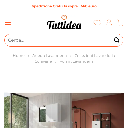
Salta
Spedizione Gratuita sopra i 460 euro
ai
contenuti
Cerca:
Home
Arredo Lavanderia
Collezioni Lavanderia
Colavene
Volant Lavanderia