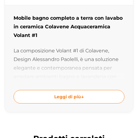
Mobile bagno completo a terra con lavabo
in ceramica Colavene Acquaceramica
Volant #1
La composizione Volant #1 di Colavene,
Design Alessandro Paolelli, è una soluzione
elegante e contemporanea pensata per
arredare ambienti bagno e lavanderia con
stile e funzionalità. La combinazione tra
ceramica, finiture Piombo Fenix, metallo e
Leggi di più
dettagli moderni crea un ambiente raffinato,
versatile e perfettamente organizzato.
Composizione completa bagno o
lavanderia dal design contemporaneo