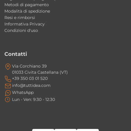
2 Appendi abiti bianco laccato.
Metodi di pagamento
Modalità di spedizione
Caratteristiche principali
Resi e rimborsi
Informativa Privacy
Tipologia: mobile bagno/lavanderia completo
Condizioni d'uso
Collezione: Volant
Design: Alessandro Paolelli
Contatti
Lavabo: ceramica Bianco lucido
Installazione: mobili a terra
Via Corchiano 39
Finitura mobili: Piombo Fenix
01033 Civita Castellana (VT)
+39 350 03 01 520
Pensile: Bianco Talco
info@tuttidea.com
Illuminazione: lampada LED Nero Matt
WhatsApp
Stile: moderno contemporaneo
Lun - Ven: 9:30 - 12:30
Perché scegliere la composizione Volant
#1 Colavene
Una soluzione completa che combina